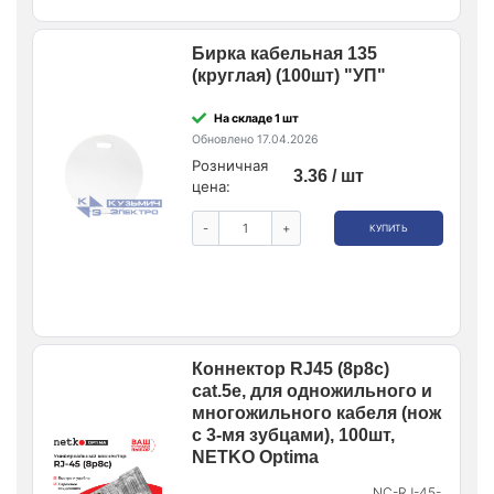
Бирка кабельная 135
(круглая) (100шт) "УП"
На складе 1 шт
Обновлено 17.04.2026
Розничная
3.36 / шт
цена:
-
+
КУПИТЬ
Коннектор RJ45 (8p8c)
cat.5е, для одножильного и
многожильного кабеля (нож
с 3-мя зубцами), 100шт,
NETKO Optima
NC-RJ-45-