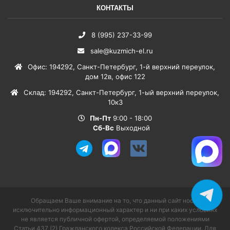
КОНТАКТЫ
8 (995) 237-33-99
sale@kuzmich-el.ru
Офис
:
194292
,
Санкт-Петербург
,
1-й верхний переулок,
дом 12в, офис 122
Склад
:
194292
,
Санкт-Петербург
,
1-ый верхний переулок,
10к3
Пн-Пт
9:00 - 18:00
Сб-Вс
Выходной
Обращаем Ваше внимание на то, что данный сайт носит
исключительно информационный характер и ни при каких условиях
не является публичной офертой, определяемой положениями
Статьи 437 (2) Гражданского кодекса Российской Федерации. Для