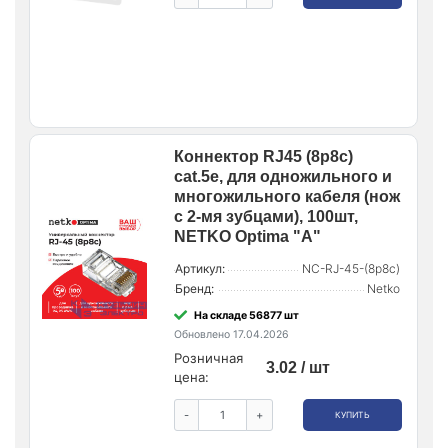
Коннектор RJ45 (8p8c)
cat.5е, для одножильного и
многожильного кабеля (нож
с 2-мя зубцами), 100шт,
NETKO Optima "A"
Артикул:
NC-RJ-45-(8p8c)
Бренд:
Netko
На складе 56877 шт
Обновлено 17.04.2026
Розничная
3.02 / шт
цена:
-
+
КУПИТЬ