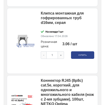
Клипса монтажная для
гофрированных труб
d16мм, серая
На складе 1 шт
Обновлено 17.04.2026
Розничная
3.06 / шт
цена:
-
+
КУПИТЬ
Коннектор RJ45 (8p8c)
cat.5e, короткий, для
одножильного и
многожильного кабеля (нож
с 2-мя зубцами), 100шт,
NETKO Optima