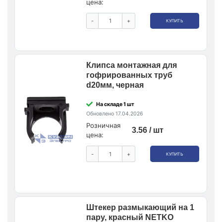
цена:
-
+
КУПИТЬ
Клипса монтажная для
гофрированных труб
d20мм, черная
На складе 1 шт
Обновлено 17.04.2026
Розничная
3.56 / шт
цена:
-
+
КУПИТЬ
Штекер размыкающий на 1
пару, красный NETKO