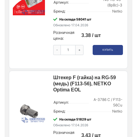
Артикул:
(8p8c)-3
Бренд:
Netko
На складе 58041 шт
Обновлено 17.04.2026
Розничная
3.38 / шт
цена:
-
+
КУПИТЬ
Штекер F (гайка) на RG-59
(медь) (F113-56), NETKO
Optima EOL
A-3786 С / F113-
Артикул:
56Cu
Бренд:
Netko
На складе 51829 шт
Обновлено 17.04.2026
Розничная
3.43 / шт