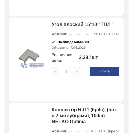
Угол плоский 15*10 "ТПЛ"
Артикул:
50.08.001.0002
На складе 53500 шт
Обновлено 17.04.2026
Розничная
2.38 / шт
цена:
-
+
КУПИТЬ
Коннектор RJ11 (6p4c), (нож
с 2-мя зубцами), 100шт.,
NETKO Optima
Артикул:
NC-RJ-11-(6p4c)