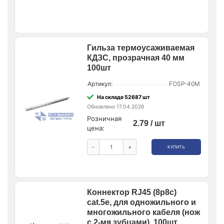
Гильза термоусаживаемая
КДЗС, прозрачная 40 мм
100шт
Артикул:
FOSP-40M
На складе 52687 шт
Обновлено 17.04.2026
Розничная
2.79 / шт
цена:
-
+
КУПИТЬ
Коннектор RJ45 (8p8c)
cat.5е, для одножильного и
многожильного кабеля (нож
с 2-мя зубцами), 100шт,