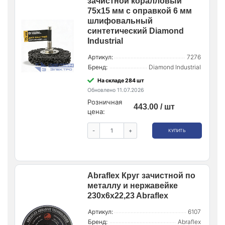
зачистной коралловый
75х15 мм с оправкой 6 мм
шлифовальный
синтетический Diamond
Industrial
Артикул:
7276
Бренд:
Diamond Industrial
На складе 284 шт
Обновлено 11.07.2026
Розничная
443.00 / шт
цена:
-
+
КУПИТЬ
Abraflex Круг зачистной по
металлу и нержавейке
230x6x22,23 Abraflex
Артикул:
6107
Бренд:
Abraflex