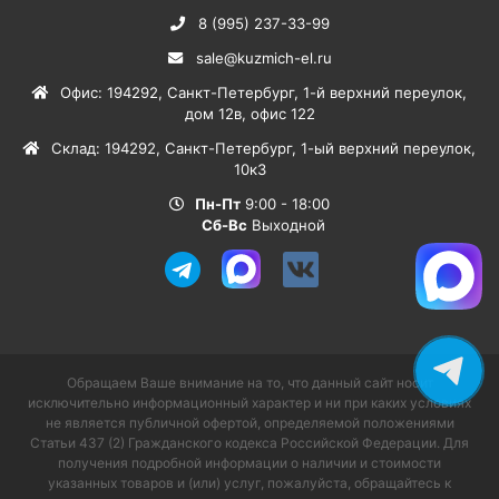
8 (995) 237-33-99
sale@kuzmich-el.ru
Офис
:
194292
,
Санкт-Петербург
,
1-й верхний переулок,
дом 12в, офис 122
Склад
:
194292
,
Санкт-Петербург
,
1-ый верхний переулок,
10к3
Пн-Пт
9:00 - 18:00
Сб-Вс
Выходной
Обращаем Ваше внимание на то, что данный сайт носит
исключительно информационный характер и ни при каких условиях
не является публичной офертой, определяемой положениями
Статьи 437 (2) Гражданского кодекса Российской Федерации. Для
получения подробной информации о наличии и стоимости
указанных товаров и (или) услуг, пожалуйста, обращайтесь к