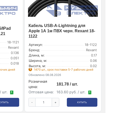
Кабель USB-A-Lightning для
/IPad
Apple 1А 1м ПВХ черн. Rexant 18-
121
1122
18-1121
Артикул:
18-1122
Rexant
Бренд:
Rexant
0.136
Длина, м:
0.17
0.051
Ширина, м:
0.06
0.018
Высота, м:
0.02
абочих дней
1470 шт., срок поставки 5-7 рабочих дней
Обновлено 08.08.2026
Розничная
181.78 / шт.
цена:
/ шт.
Оптовая цена:
163.60 руб. / шт.
!
!
-
+
КУПИТЬ
КУПИТЬ