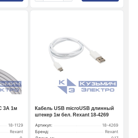
C 3А 1м
Кабель USB microUSB длинный
штекер 1м бел. Rexant 18-4269
18-1129
Артикул:
18-4269
Rexant
Бренд:
Rexant
0.
Длина, м:
0.17