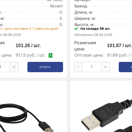
Rexant
Бренд:
:
0.
Длина, м:
 м:
0.
Ширина, м:
м:
0.
Высота, м:
т., срок поставки 5-7 рабочих дней
На складе 59 шт.
 08.08.2026
Обновлено 08.08.2026
ая
Розничная
101.26 / шт.
101.87 / шт.
цена:
 цена:
91.13 руб. / шт.
Оптовая цена:
91.68 руб. /
!
+
-
+
КУПИТЬ