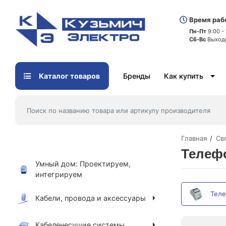
Время раб
Пн-Пт
9:00 -
Сб-Вс
Выход
Каталог товаров
Бренды
Как купить
Главная
Св
Телефо
Умный дом: Проектируем,
интегрируем
Теле
Кабели, провода и аксессуары
Кабеленесущие системы