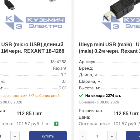
 USB (micro USB) длиный
Шнур mini USB (male) - 
 1М черн. REXANT 18-4268
(male) 0.2м черн. Rexant 
18-4268
Артикул:
Rexant
Бренд:
:
0.2
Длина, м:
 м:
0.1
Ширина, м:
м:
0.01
Высота, м:
., срок поставки 5-7 рабочих дней
На складе 2274 шт.
 08.08.2026
Обновлено 08.08.2026
ая
Розничная
112.85 / шт.
112.85 / шт.
цена:
 цена:
101.57 руб. / шт.
Оптовая цена:
101.57 руб. 
!
+
-
+
КУПИТЬ