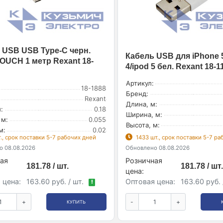
 USB USB Type-C черн.
Кабель USB для iPhone 5
OUCH 1 метр Rexant 18-
4/ipod 5 бел. Rexant 18-1
Артикул:
18-1888
Бренд:
Rexant
Длина, м:
:
0.18
Ширина, м:
 м:
0.055
Высота, м:
м:
0.02
., срок поставки 5-7 рабочих дней
1433 шт., срок поставки 5-7 р
 08.08.2026
Обновлено 08.08.2026
ая
Розничная
181.78 / шт.
181.78 / шт.
цена:
 цена:
163.60 руб. / шт.
Оптовая цена:
163.60 руб. 
!
+
-
+
КУПИТЬ