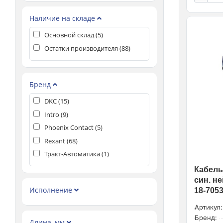
Наличие на складе
Основной склад (
5
)
Остатки производителя (
88
)
Бренд
DKC (
15
)
Intro (
9
)
Phoenix Contact (
5
)
Rexant (
68
)
Тракт-Автоматика (
1
)
Кабель
син. н
Исполнение
18-705
Артикул:
Бренд:
Длина, мм