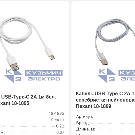
Кабель USB-Type-C 2А 
 USB-Type-C 2А 1м бел.
серебристая нейлонова
xant 18-1895
Rexant 18-1899
18-1895
Артикул:
Rexant
Бренд:
:
0.22
Длина, м:
 м:
0.07