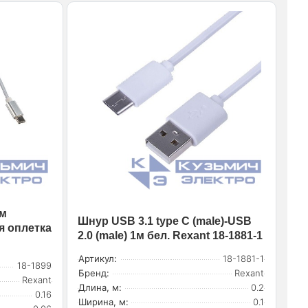
1м
Шнур USB 3.1 type C (male)-USB
я оплетка
2.0 (male) 1м бел. Rexant 18-1881-1
Артикул:
18-1881-1
18-1899
Бренд:
Rexant
Rexant
Длина, м:
0.2
0.16
Ширина, м:
0.1