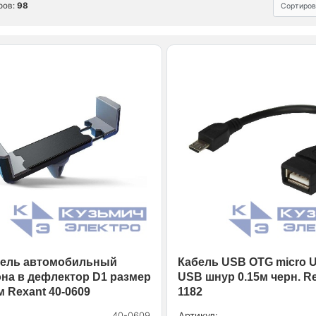
ров:
98
Сортиров
тель автомобильный
Кабель USB OTG micro 
на в дефлектор D1 размер
USB шнур 0.15м черн. Re
м Rexant 40-0609
1182
40-0609
Артикул: