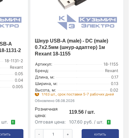
Шнур USB-А (male) - DC (male)
USB-A
0.7х2.5мм (шнур-адаптер) 1м
18-1131-2
Rexant 18-1155
18-1131-2
Артикул:
18-1155
Rexant
Бренд:
Rexant
0.05
Длина, м:
0.17
0.04
Ширина, м:
0.13
0.005
Высота, м:
0.02
1763 шт., срок поставки 5-7 рабочих дней
Обновлено 08.08.2026
Розничная
119.56 / шт.
цена:
/ шт.
Оптовая цена:
107.60 руб. / шт.
!
!
-
+
КУПИТЬ
КУПИТЬ