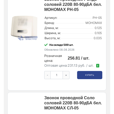
соловей 220В 80-90дБА бел.
МОНОМАХ РН-05
Артикул:
РН-05
Бренд:
МОНОМАХ
Длина, м:
0.125
Ширина, м:
0.105
Высота, м:
0.035
На складе 589 шт.
Обновлено 08.08.2026
Розничная
256.81 / шт.
цена:
Оптовая цена:
231.13 руб. / шт.
!
-
+
КУПИТЬ
Звонок проводной Соло
соловей 220В 80-90дБА бел.
МОНОМАХ СЛ-05