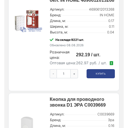
бел. IN HOME 4690612013268
Артикул:
4690612013268
Бренд:
IN HOME
Длина, м:
0.17
Ширина, м:
0.11
Высота, м:
0.04
На складе 9221 шт.
Обновлено 08.08.2026
Розничная
292.19 / шт.
цена:
Оптовая цена:
262.97 руб. / шт.
!
-
+
КУПИТЬ
Кнопка для проводного
звонка D1 ЭРА C0039669
Артикул:
C0039669
Бренд:
Эра
Длина, м:
0.16