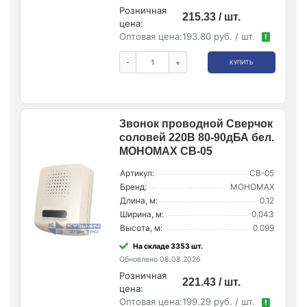
Розничная
215.33 / шт.
цена:
Оптовая цена:
193.80 руб. / шт.
!
-
+
КУПИТЬ
Звонок проводной Сверчок
соловей 220В 80-90дБА бел.
МОНОМАХ СВ-05
Артикул:
СВ-05
Бренд:
МОНОМАХ
Длина, м:
0.12
Ширина, м:
0.043
Высота, м:
0.099
На складе 3353 шт.
Обновлено 08.08.2026
Розничная
221.43 / шт.
цена:
Оптовая цена:
199.29 руб. / шт.
!