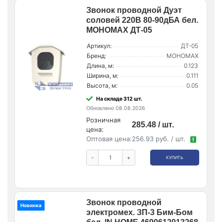
Звонок проводной Дуэт
соловей 220В 80-90дБА бел.
МОНОМАХ ДТ-05
Артикул:
ДТ-05
Бренд:
МОНОМАХ
Длина, м:
0.123
Ширина, м:
0.111
Высота, м:
0.05
На складе 312 шт.
Обновлено 08.08.2026
Розничная
285.48 / шт.
цена:
Оптовая цена:
256.93 руб. / шт.
!
-
+
КУПИТЬ
Звонок проводной
Новинка
электромех. ЗП-3 Бим-Бом