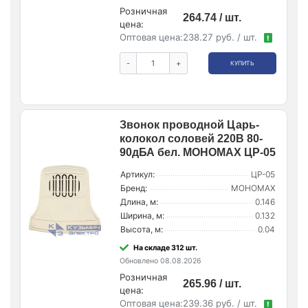
Розничная
264.74 / шт.
цена:
Оптовая цена:
238.27 руб. / шт.
!
-
+
КУПИТЬ
Звонок проводной Царь-
колокол соловей 220В 80-
90дБА бел. МОНОМАХ ЦР-05
Артикул:
ЦР-05
Бренд:
МОНОМАХ
Длина, м:
0.146
Ширина, м:
0.132
Высота, м:
0.04
На складе 312 шт.
Обновлено 08.08.2026
Розничная
265.96 / шт.
цена:
Оптовая цена:
239.36 руб. / шт.
!