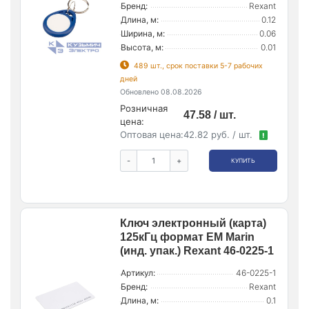
Бренд:
Rexant
Длина, м:
0.12
Ширина, м:
0.06
Высота, м:
0.01
489 шт., срок поставки 5-7 рабочих
дней
Обновлено 08.08.2026
Розничная
47.58 / шт.
цена:
Оптовая цена:
42.82 руб. / шт.
!
-
+
КУПИТЬ
Ключ электронный (карта)
125кГц формат EM Marin
(инд. упак.) Rexant 46-0225-1
Артикул:
46-0225-1
Бренд:
Rexant
Длина, м:
0.1