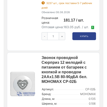
3237 шт., срок поставки 5-7 рабочих
дней
Обновлено 08.08.2026
Розничная
181.17 / шт.
цена:
Оптовая цена:
163.05 руб. / шт.
!
-
+
КУПИТЬ
Звонок проводной
Сюрприз 12 мелодий с
питанием от батареек с
кнопкой и проводом
2AAх1.5В 80-90дБА бел.
МОНОМАХ СР-02Б
Артикул:
СР-02Б
Бренд:
МОНОМАХ
Длина, м:
0.135
Ширина, м:
0.106