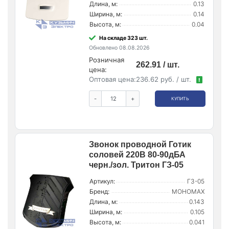
Длина, м:
0.13
Ширина, м:
0.14
Высота, м:
0.04
На складе 323 шт.
Обновлено 08.08.2026
Розничная
262.91 / шт.
цена:
Оптовая цена:
236.62 руб. / шт.
!
-
+
КУПИТЬ
Звонок проводной Готик
соловей 220В 80-90дБА
черн./зол. Тритон ГЗ-05
Артикул:
ГЗ-05
Бренд:
МОНОМАХ
Длина, м:
0.143
Ширина, м:
0.105
Высота, м:
0.041