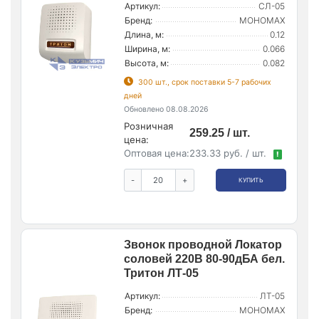
Артикул:
СЛ-05
Бренд:
МОНОМАХ
Длина, м:
0.12
Ширина, м:
0.066
Высота, м:
0.082
300 шт., срок поставки 5-7 рабочих
дней
Обновлено 08.08.2026
Розничная
259.25 / шт.
цена:
Оптовая цена:
233.33 руб. / шт.
!
-
+
КУПИТЬ
Звонок проводной Локатор
соловей 220В 80-90дБА бел.
Тритон ЛТ-05
Артикул:
ЛТ-05
Бренд:
МОНОМАХ