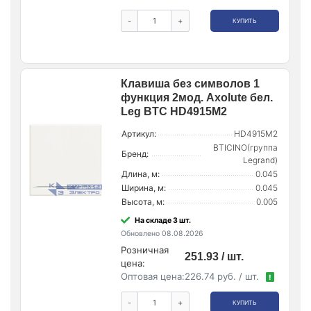
-
+
КУПИТЬ
Клавиша без символов 1
функция 2мод. Axolute бел.
Leg BTC HD4915M2
Артикул:
HD4915M2
BTICINO(группа
Бренд:
Legrand)
Длина, м:
0.045
Ширина, м:
0.045
Высота, м:
0.005
На складе 3 шт.
Обновлено 08.08.2026
Розничная
251.93 / шт.
цена:
Оптовая цена:
226.74 руб. / шт.
!
-
+
КУПИТЬ