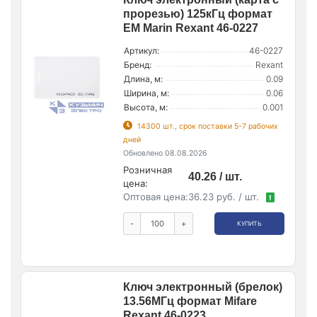
прорезью) 125кГц формат
EM Marin Rexant 46-0227
Артикул:
46-0227
Бренд:
Rexant
Длина, м:
0.09
Ширина, м:
0.06
Высота, м:
0.001
14300 шт., срок поставки 5-7 рабочих
дней
Обновлено 08.08.2026
Розничная
40.26 / шт.
цена:
Оптовая цена:
36.23 руб. / шт.
!
-
+
КУПИТЬ
Ключ электронный (брелок)
13.56МГц формат Mifare
Rexant 46-0223