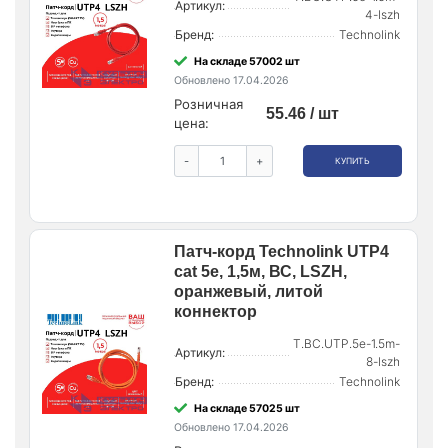
Артикул:
4-lszh
Бренд:
Technolink
На складе 57002 шт
Обновлено 17.04.2026
Розничная
55.46 / шт
цена:
-
+
КУПИТЬ
Патч-корд Technolink UTP4
cat 5e, 1,5м, ВС, LSZH,
оранжевый, литой
коннектор
T.BC.UTP.5e-1.5m-
Артикул:
8-lszh
Бренд:
Technolink
На складе 57025 шт
Обновлено 17.04.2026