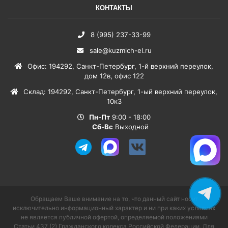
КОНТАКТЫ
8 (995) 237-33-99
sale@kuzmich-el.ru
Офис
:
194292
,
Санкт-Петербург
,
1-й верхний переулок,
дом 12в, офис 122
Склад
:
194292
,
Санкт-Петербург
,
1-ый верхний переулок,
10к3
Пн-Пт
9:00 - 18:00
Сб-Вс
Выходной
Обращаем Ваше внимание на то, что данный сайт носит
исключительно информационный характер и ни при каких условиях
не является публичной офертой, определяемой положениями
Статьи 437 (2) Гражданского кодекса Российской Федерации. Для