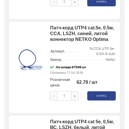
-
+
КУПИТЬ
Патч-корд UTP4 cat.5е, 0.5м,
CCA, LSZH, синий, литой
коннектор NETKO Optima
N.CCA.UTP.5e-
Артикул:
0.5m-5-lszh
Бренд:
Netko
На складе 67566 шт
Обновлено 17.04.2026
Розничная
62.78 / шт
цена:
-
+
КУПИТЬ
Патч-корд UTP4 cat 5e, 0,5м,
ВС, LSZH, белый, литой