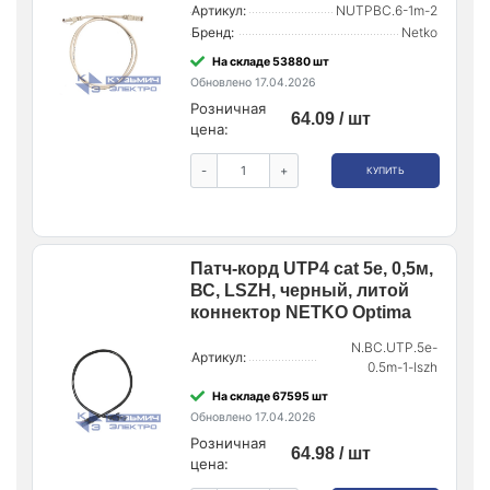
Артикул:
NUTPBC.6-1m-2
Бренд:
Netko
На складе 53880 шт
Обновлено 17.04.2026
Розничная
64.09 / шт
цена:
-
+
КУПИТЬ
Патч-корд UTP4 cat 5e, 0,5м,
ВС, LSZH, черный, литой
коннектор NETKO Optima
N.BC.UTP.5e-
Артикул:
0.5m-1-lszh
На складе 67595 шт
Обновлено 17.04.2026
Розничная
64.98 / шт
цена: