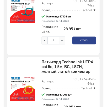
T.BC.UTP.5e-1.0m-
Артикул:
7-lszh
Бренд:
Technolink
На складе 57103 шт
Обновлено 17.04.2026
Розничная
28.95 / шт
цена:
-
+
КУПИТЬ
Патч-корд Technolink UTP4
cat 5e, 1,5м, ВС, LSZH,
желтый, литой коннектор
T.BC.UTP.5e-1.5m-
Артикул:
6-lszh
Бренд:
Technolink
На складе 57006 шт
Обновлено 17.04.2026
Розничная