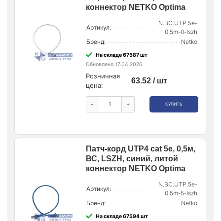
коннектор NETKO Optima
N.BC.UTP.5e-
Артикул:
0.5m-0-lszh
Бренд:
Netko
На складе 67587 шт
Обновлено 17.04.2026
Розничная
63.52 / шт
цена:
-
+
КУПИТЬ
Патч-корд UTP4 cat 5e, 0,5м,
ВС, LSZH, синий, литой
коннектор NETKO Optima
N.BC.UTP.5e-
Артикул:
0.5m-5-lszh
Бренд:
Netko
На складе 67594 шт