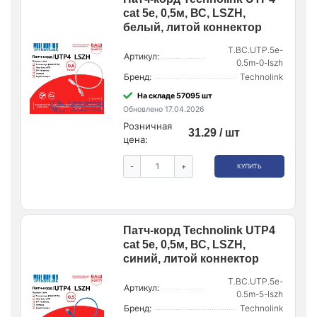
cat 5e, 0,5м, ВС, LSZH,
белый, литой коннектор
T.BC.UTP.5e-
Артикул:
0.5m-0-lszh
Бренд:
Technolink
На складе 57095 шт
Обновлено 17.04.2026
Розничная
31.29 / шт
цена:
-
+
КУПИТЬ
Патч-корд Technolink UTP4
cat 5e, 0,5м, ВС, LSZH,
синий, литой коннектор
T.BC.UTP.5e-
Артикул:
0.5m-5-lszh
Бренд:
Technolink