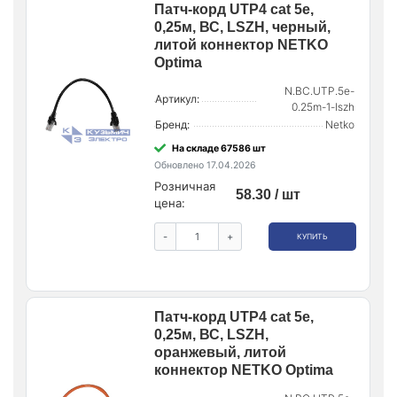
Патч-корд UTP4 cat 5e,
0,25м, ВС, LSZH, черный,
литой коннектор NETKO
Optima
N.BC.UTP.5e-
Артикул:
0.25m-1-lszh
Бренд:
Netko
На складе 67586 шт
Обновлено 17.04.2026
Розничная
58.30 / шт
цена:
-
+
КУПИТЬ
Патч-корд UTP4 cat 5e,
0,25м, ВС, LSZH,
оранжевый, литой
коннектор NETKO Optima