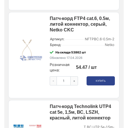
Патч-корд FTP4 cat.6, 0.5м,
литой коннектор, серый,
Netko CKC
Артикул:
NFTPBC.6-0.5m-2
Бренд:
Netko
На складе 53862 шт
Обновлено 17.04.2026
Розничная
54.47 / шт
цена:
-
+
КУПИТЬ
Патч-корд Technolink UTP4
cat 5e, 1,5м, ВС, LSZH,
красный, литой коннектор
T.BC.UTP.5e-1.5m-