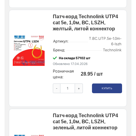
Патч-корд Technolink UTP4
cat 5e, 1,0м, ВС, LSZH,
желтый, литой коннектор
T.BC.UTP.5e-1.0m-
Артикул:
6-lszh
Бренд:
Technolink
На складе 57102 шт
Обновлено 17.04.2026
Розничная
28.95 / шт
цена:
-
+
КУПИТЬ
Патч-корд Technolink UTP4
cat 5e, 1,0м, ВС, LSZH,
зеленый, литой коннектор