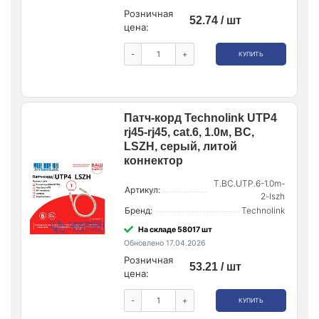
Розничная
52.74 / шт
цена:
-
+
КУПИТЬ
Патч-корд Technolink UTP4
rj45-rj45, cat.6, 1.0м, BC,
LSZH, серый, литой
коннектор
T.BC.UTP.6-1.0m-
Артикул:
2-lszh
Бренд:
Technolink
На складе 58017 шт
Обновлено 17.04.2026
Розничная
53.21 / шт
цена:
-
+
КУПИТЬ