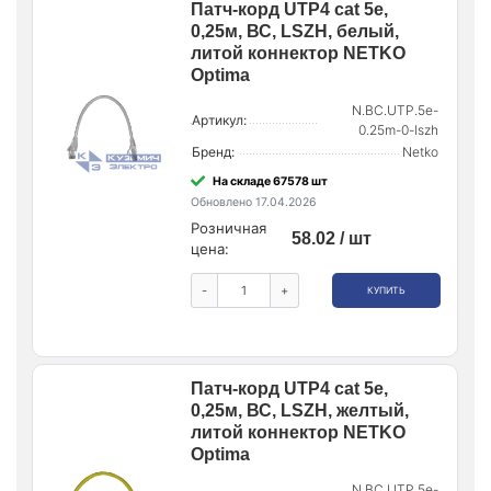
Патч-корд UTP4 cat 5e,
0,25м, ВС, LSZH, белый,
литой коннектор NETKO
Optima
N.BC.UTP.5e-
Артикул:
0.25m-0-lszh
Бренд:
Netko
На складе 67578 шт
Обновлено 17.04.2026
Розничная
58.02 / шт
цена:
-
+
КУПИТЬ
Патч-корд UTP4 cat 5e,
0,25м, ВС, LSZH, желтый,
литой коннектор NETKO
Optima
N.BC.UTP.5e-