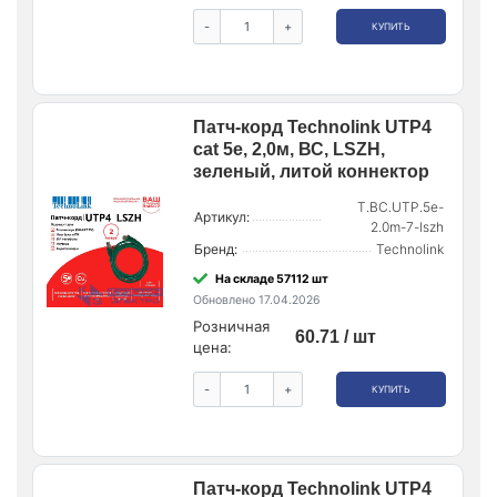
-
+
КУПИТЬ
Патч-корд Technolink UTP4
cat 5e, 2,0м, ВС, LSZH,
зеленый, литой коннектор
T.BC.UTP.5e-
Артикул:
2.0m-7-lszh
Бренд:
Technolink
На складе 57112 шт
Обновлено 17.04.2026
Розничная
60.71 / шт
цена:
-
+
КУПИТЬ
Патч-корд Technolink UTP4