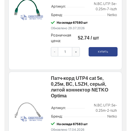
N.BC.UTP.5e-
Артикул:
0.25m-7-lszh
Бренд:
Netko
На складе 67580 шт
Обновлено 29.07.2026
Розничная
52.74 / шт
цена:
-
+
КУПИТЬ
Патч-корд UTP4 cat 5e,
0,25м, ВС, LSZH, серый,
литой коннектор NETKO
Optima
N.BC.UTP.5e-
Артикул:
0.25m-2-lszh
Бренд:
Netko
На складе 67583 шт
Обновлено 17.04.2026