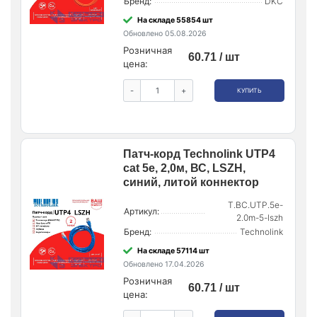
Бренд:
DKC
На складе 55854 шт
Обновлено 05.08.2026
Розничная
60.71 / шт
цена:
-
+
КУПИТЬ
Патч-корд Technolink UTP4
cat 5e, 2,0м, ВС, LSZH,
синий, литой коннектор
T.BC.UTP.5e-
Артикул:
2.0m-5-lszh
Бренд:
Technolink
На складе 57114 шт
Обновлено 17.04.2026
Розничная
60.71 / шт
цена: