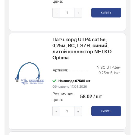
цена:
-
+
КУПИТЬ
Патч-корд UTP4 cat 5e,
0,25м, ВС, LSZH, синий,
литой коннектор NETKO
Optima
N.BC.UTP.5e-
Артикул:
0.25m-5-lszh
На складе 67585 шт
Обновлено 17.04.2026
Розничная
58.02 / шт
цена:
-
+
КУПИТЬ