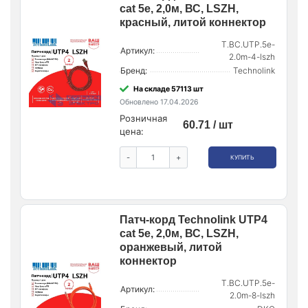
cat 5e, 2,0м, ВС, LSZH,
красный, литой коннектор
T.BC.UTP.5e-
Артикул:
2.0m-4-lszh
Бренд:
Technolink
На складе 57113 шт
Обновлено 17.04.2026
Розничная
60.71 / шт
цена:
-
+
КУПИТЬ
Патч-корд Technolink UTP4
cat 5e, 2,0м, ВС, LSZH,
оранжевый, литой
коннектор
T.BC.UTP.5e-
Артикул:
2.0m-8-lszh