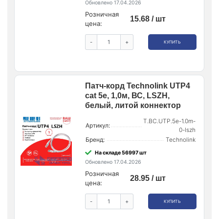
Обновлено 17.04.2026
Розничная
15.68 / шт
цена:
-
+
КУПИТЬ
Патч-корд Technolink UTP4
cat 5e, 1,0м, ВС, LSZH,
белый, литой коннектор
T.BC.UTP.5e-1.0m-
Артикул:
0-lszh
Бренд:
Technolink
На складе 56997 шт
Обновлено 17.04.2026
Розничная
28.95 / шт
цена:
-
+
КУПИТЬ