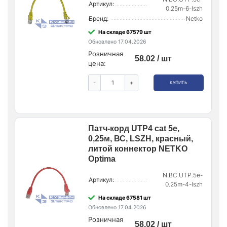
Артикул:
0.25m-6-lszh
Бренд:
Netko
На складе 67579 шт
Обновлено 17.04.2026
Розничная
58.02 / шт
цена:
-
+
КУПИТЬ
Патч-корд UTP4 cat 5e,
0,25м, ВС, LSZH, красный,
литой коннектор NETKO
Optima
N.BC.UTP.5e-
Артикул:
0.25m-4-lszh
На складе 67581 шт
Обновлено 17.04.2026
Розничная
58.02 / шт