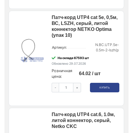
Патч-корд UTP4 cat 5е, 0,5м,
ВС, LSZH, серый, литой
коннектор NETKO Optima
(упак 10)
N.BC.UTP.5e-
Артикул:
0.5m-2-lszh(p
На складе 67593 шт
Обновлено 29.07.2026
Розничная
64.02 / шт
цена:
-
+
КУПИТЬ
Патч-корд UTP4 cat.6, 1.0м,
литой коннектор, серый,
Netko CKC