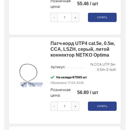
Розничная
55.46 / шт
цена:
-
+
КУПИТЬ
Патч-корд UTP4 cat.5е, 0.5м,
CCA, LSZH, серый, литой
коннектор NETKO Optima
N.CCA.UTP.5e-
Артикул:
0.5m-2-lszh
На складе 67565 шт
Обновлено 17.04.2026
Розничная
56.80 / шт
цена:
-
+
КУПИТЬ