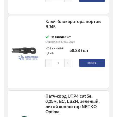
Ключ блокиратора портов
RJ45
На складе 1 шт
Обновлено 17.04.2026
Розничная
50.28 / шт
цена:
-
+
КУПИТЬ
Патч-корд UTP4 cat 5e,
0,25м, ВС, LSZH, зеленый,
литой коннектор NETKO
Optima