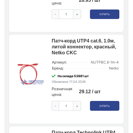
28.95 / шт
цена:
-
+
КУПИТЬ
Патч-корд UTP4 cat.6, 1.0м,
литой коннектор, красный,
Netko CKC
Артикул:
NUTPBC.6-1m-4
Бренд:
Netko
На складе 53881 шт
Обновлено 17.04.2026
Розничная
29.12 / шт
цена:
-
+
КУПИТЬ
Патч-корд Technolink UTP4