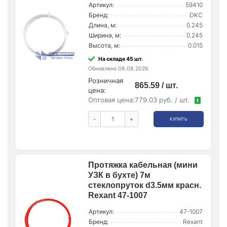
Артикул:
59410
Бренд:
DKC
Длина, м:
0.245
Ширина, м:
0.245
Высота, м:
0.015
На складе 45 шт.
Обновлено 08.08.2026
Розничная
865.59 / шт.
цена:
Оптовая цена:
779.03 руб. / шт.
!
-
+
КУПИТЬ
Протяжка кабельная (мини
УЗК в бухте) 7м
стеклопруток d3.5мм красн.
Rexant 47-1007
Артикул:
47-1007
Бренд:
Rexant