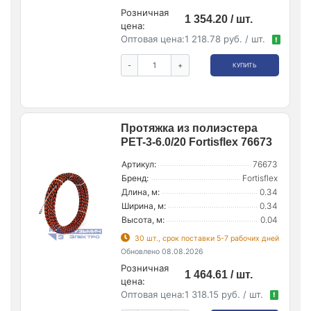
Розничная
1 354.20 / шт.
цена:
Оптовая цена:
1 218.78 руб. / шт.
!
-
+
КУПИТЬ
Протяжка из полиэстера
PET-3-6.0/20 Fortisflex 76673
Артикул:
76673
Бренд:
Fortisflex
Длина, м:
0.34
Ширина, м:
0.34
Высота, м:
0.04
30 шт., срок поставки 5-7 рабочих дней
Обновлено 08.08.2026
Розничная
1 464.61 / шт.
цена:
Оптовая цена:
1 318.15 руб. / шт.
!