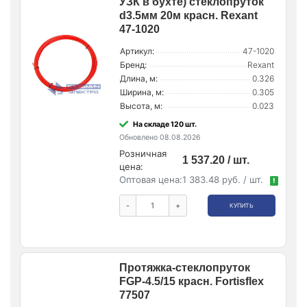
УЗК в бухте) стеклопруток
d3.5мм 20м красн. Rexant
47-1020
Артикул:
47-1020
Бренд:
Rexant
Длина, м:
0.326
Ширина, м:
0.305
Высота, м:
0.023
На складе 120 шт.
Обновлено 08.08.2026
Розничная
1 537.20 / шт.
цена:
Оптовая цена:
1 383.48 руб. / шт.
!
-
+
КУПИТЬ
Протяжка-стеклопруток
FGP-4.5/15 красн. Fortisflex
77507