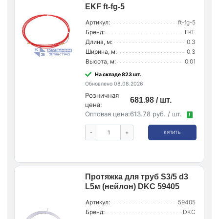
EKF ft-fg-5
Артикул:
ft-fg-5
Бренд:
EKF
Длина, м:
0.3
Ширина, м:
0.3
Высота, м:
0.01
На складе 823 шт.
Обновлено 08.08.2026
Розничная
681.98 / шт.
цена:
Оптовая цена:
613.78 руб. / шт.
!
-
+
КУПИТЬ
Протяжка для труб S3/5 d3
L5м (нейлон) DKC 59405
Артикул:
59405
Бренд:
DKC