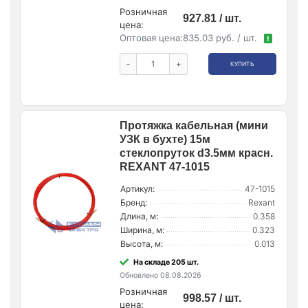
Розничная
927.81 / шт.
цена:
Оптовая цена:
835.03 руб. / шт.
!
-
+
КУПИТЬ
Протяжка кабельная (мини
УЗК в бухте) 15м
стеклопруток d3.5мм красн.
REXANT 47-1015
Артикул:
47-1015
Бренд:
Rexant
Длина, м:
0.358
Ширина, м:
0.323
Высота, м:
0.013
На складе 205 шт.
Обновлено 08.08.2026
Розничная
998.57 / шт.
цена: