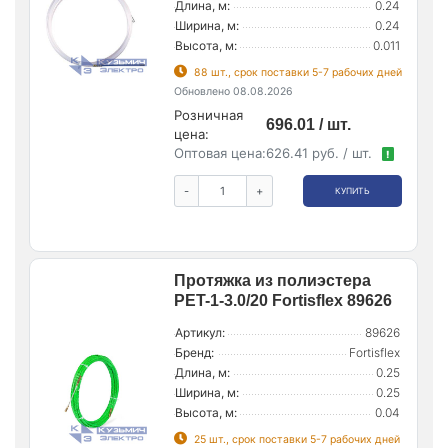
Длина, м:
0.24
Ширина, м:
0.24
Высота, м:
0.011
88 шт., срок поставки 5-7 рабочих дней
Обновлено 08.08.2026
Розничная
696.01 / шт.
цена:
Оптовая цена:
626.41 руб. / шт.
!
-
+
КУПИТЬ
Протяжка из полиэстера
PET-1-3.0/20 Fortisflex 89626
Артикул:
89626
Бренд:
Fortisflex
Длина, м:
0.25
Ширина, м:
0.25
Высота, м:
0.04
25 шт., срок поставки 5-7 рабочих дней