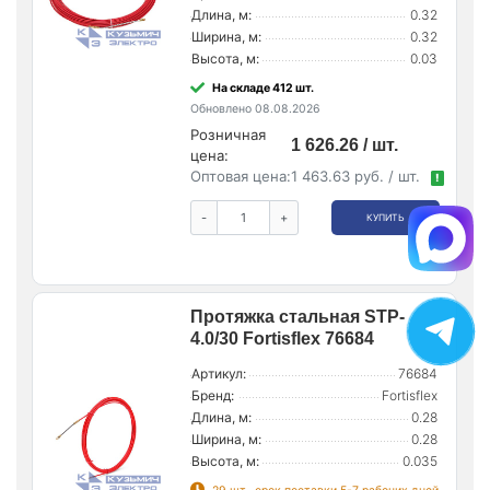
Длина, м:
0.32
Ширина, м:
0.32
Высота, м:
0.03
На складе 412 шт.
Обновлено 08.08.2026
Розничная
1 626.26 / шт.
цена:
Оптовая цена:
1 463.63 руб. / шт.
!
-
+
КУПИТЬ
Протяжка стальная STP-
4.0/30 Fortisflex 76684
Артикул:
76684
Бренд:
Fortisflex
Длина, м:
0.28
Ширина, м:
0.28
Высота, м:
0.035