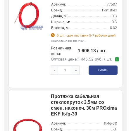
Артикул:
77507
Бренд:
Fortisflex
Длина, м:
0.3
Ширина, м:
0.3
Высота, м:
0.02
6 шт., срок поставки 5-7 рабочих дней
Обновлено 08.08.2026
Розничная
1 606.13 / шт.
цена:
Оптовая цена:
1 445.52 руб. / шт.
!
-
+
КУПИТЬ
Протяжка кабельная
стеклопруток 3.5мм со
смен. наконеч. 30м PROxima
EKF ft-fg-30
Артикул:
ft-fg-30
Бренд:
EKF