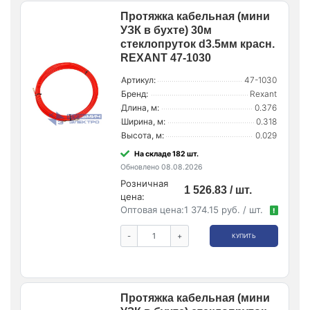
Протяжка кабельная (мини
УЗК в бухте) 30м
стеклопруток d3.5мм красн.
REXANT 47-1030
Артикул:
47-1030
Бренд:
Rexant
Длина, м:
0.376
Ширина, м:
0.318
Высота, м:
0.029
На складе 182 шт.
Обновлено 08.08.2026
Розничная
1 526.83 / шт.
цена:
Оптовая цена:
1 374.15 руб. / шт.
!
-
+
КУПИТЬ
Протяжка кабельная (мини