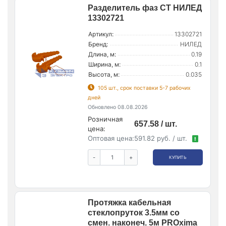
Разделитель фаз CT НИЛЕД
13302721
Артикул:
13302721
Бренд:
НИЛЕД
Длина, м:
0.19
Ширина, м:
0.1
Высота, м:
0.035
105 шт., срок поставки 5-7 рабочих
дней
Обновлено 08.08.2026
Розничная
657.58 / шт.
цена:
Оптовая цена:
591.82 руб. / шт.
!
-
+
КУПИТЬ
Протяжка кабельная
стеклопруток 3.5мм со
смен. наконеч. 5м PROxima