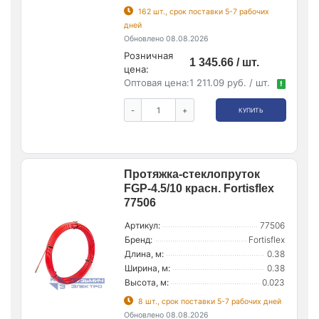
162 шт., срок поставки 5-7 рабочих
дней
Обновлено 08.08.2026
Розничная
1 345.66 / шт.
цена:
Оптовая цена:
1 211.09 руб. / шт.
!
-
+
КУПИТЬ
Протяжка-стеклопруток
FGP-4.5/10 красн. Fortisflex
77506
Артикул:
77506
Бренд:
Fortisflex
Длина, м:
0.38
Ширина, м:
0.38
Высота, м:
0.023
8 шт., срок поставки 5-7 рабочих дней
Обновлено 08.08.2026