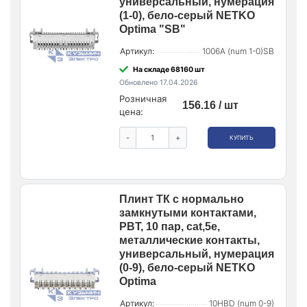
универсальный, нумерация
(1-0), бело-серый NETKO
Optima "SB"
Артикул:
1006A (num 1-0)SB
На складе 68160 шт
Обновлено 17.04.2026
Розничная
156.16 / шт
цена:
-
+
КУПИТЬ
Плинт ТК с нормально
замкнутыми контактами,
PBT, 10 пар, cat,5e,
металлические контакты,
универсальный, нумерация
(0-9), бело-серый NETKO
Optima
Артикул:
10HBD (num 0-9)