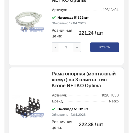
NETKO Optima
Артикул:
1031A-04
На складе 51523 шт
Обновлено 17.04.2026
Розничная
221.24 / шт
цена:
-
+
КУПИТЬ
Рама опорная (монтажный
хомут) на 3 плинта, тип
Krone NETKO Optima
Артикул:
1020-1030
Бренд:
Netko
На складе 51512 шт
Обновлено 17.04.2026
Розничная
222.38 / шт
цена: