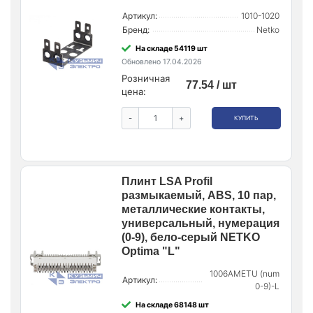
Артикул:
1010-1020
Бренд:
Netko
На складе 54119 шт
Обновлено 17.04.2026
Розничная
77.54 / шт
цена:
-
+
КУПИТЬ
Плинт LSA Profil
размыкаемый, ABS, 10 пар,
металлические контакты,
универсальный, нумерация
(0-9), бело-серый NETKO
Optima "L"
1006AMETU (num
Артикул:
0-9)-L
На складе 68148 шт