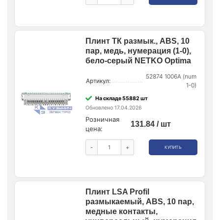
Плинт ТК размык., ABS, 10
пар, медь, нумерация (1-0),
бело-серый NETKO Optima
52874 1006A (num
Артикул:
1-0)
На складе 55882 шт
Обновлено 17.04.2026
Розничная
131.84 / шт
цена:
-
+
КУПИТЬ
Плинт LSA Profil
размыкаемый, ABS, 10 пар,
медные контакты,