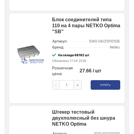
Блок соединителей типа
110 на 4 пары NETKO Optima
"SB"
Артикул:
1040-04/210101SB
Бренд:
Netko
На складе 68162 шт
Обновлено 17.04.2026
Розничная
27.66 / шт
цена:
-
+
КУПИТЬ
Штекер тестовый
двухполюсный без шнура
NETKO Optima
Артикул:
1031-02/120201