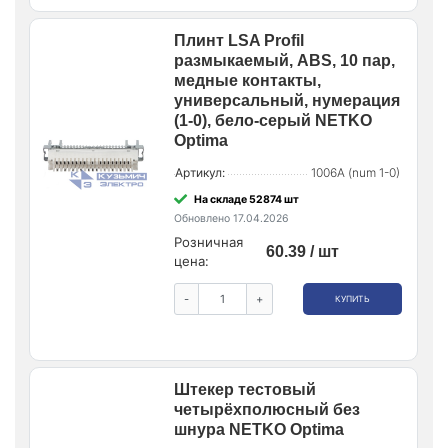
Плинт LSA Profil
размыкаемый, ABS, 10 пар,
медные контакты,
универсальный, нумерация
(1-0), бело-серый NETKO
Optima
Артикул:
1006A (num 1-0)
На складе 52874 шт
Обновлено 17.04.2026
Розничная
60.39 / шт
цена:
-
+
КУПИТЬ
Штекер тестовый
четырёхполюсный без
шнура NETKO Optima