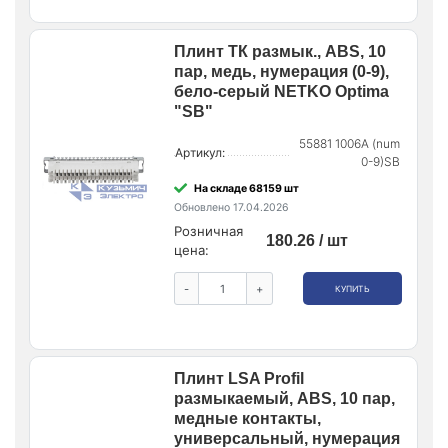
Плинт ТК размык., ABS, 10
пар, медь, нумерация (0-9),
бело-серый NETKO Optima
"SB"
55881 1006A (num
Артикул:
0-9)SB
На складе 68159 шт
Обновлено 17.04.2026
Розничная
180.26 / шт
цена:
-
+
КУПИТЬ
Плинт LSA Profil
размыкаемый, ABS, 10 пар,
медные контакты,
универсальный, нумерация