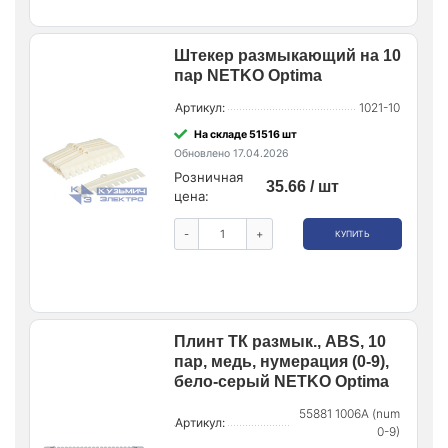
Штекер размыкающий на 10
пар NETKO Optima
Артикул:
1021-10
На складе 51516 шт
Обновлено 17.04.2026
Розничная
35.66 / шт
цена:
-
+
КУПИТЬ
Плинт ТК размык., ABS, 10
пар, медь, нумерация (0-9),
бело-серый NETKO Optima
55881 1006A (num
Артикул:
0-9)