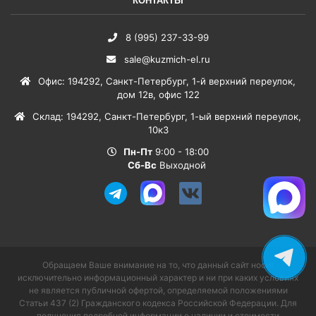
КОНТАКТЫ
8 (995) 237-33-99
sale@kuzmich-el.ru
Офис
:
194292
,
Санкт-Петербург
,
1-й верхний переулок,
дом 12в, офис 122
Склад
:
194292
,
Санкт-Петербург
,
1-ый верхний переулок,
10к3
Пн-Пт
9:00 - 18:00
Сб-Вс
Выходной
Обращаем Ваше внимание на то, что данный сайт носит
исключительно информационный характер и ни при каких условиях
не является публичной офертой, определяемой положениями
Статьи 437 (2) Гражданского кодекса Российской Федерации. Для
получения подробной информации о наличии и стоимости