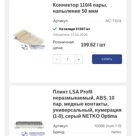
Коннектор 110/4 пары,
напыление 50 мкм
Артикул:
NC-110/4
На складе 51397 шт
Обновлено 17.04.2026
Розничная
109.62 / шт
цена:
-
+
КУПИТЬ
Плинт LSA Profil
неразмыкаемый, ABS, 10
пар, медные контакты,
универсальный, нумерация
(1-0), серый NETKO Optima
Артикул:
1006B (num 1-0)
Бренд:
Netko