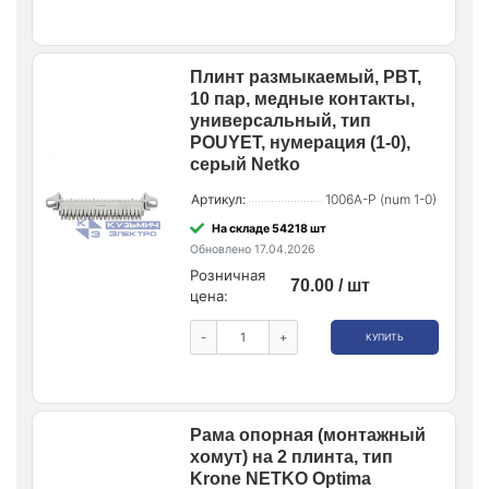
Плинт размыкаемый, PBT,
10 пар, медные контакты,
универсальный, тип
POUYET, нумерация (1-0),
серый Netko
Артикул:
1006A-P (num 1-0)
На складе 54218 шт
Обновлено 17.04.2026
Розничная
70.00 / шт
цена:
-
+
КУПИТЬ
Рама опорная (монтажный
хомут) на 2 плинта, тип
Krone NETKO Optima