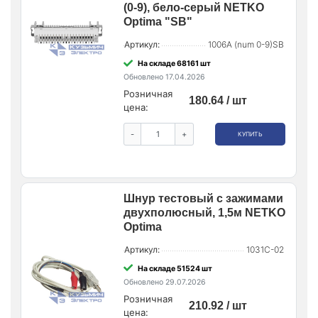
(0-9), бело-серый NETKO
Optima "SB"
Артикул:
1006A (num 0-9)SB
На складе 68161 шт
Обновлено 17.04.2026
Розничная
180.64 / шт
цена:
-
+
КУПИТЬ
Шнур тестовый с зажимами
двухполюсный, 1,5м NETKO
Optima
Артикул:
1031C-02
На складе 51524 шт
Обновлено 29.07.2026
Розничная
210.92 / шт
цена: