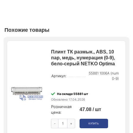
Похожие товары
Плинт ТК размык., ABS, 10
пар, медь, нумерация (0-9),
бело-серый NETKO Optima
55881 1006A (num
Артикул:
0-9)
На складе 55881 шт
Обновлено 17.04.2026
Розничная
47.08 / шт
цена:
-
+
КУПИТЬ