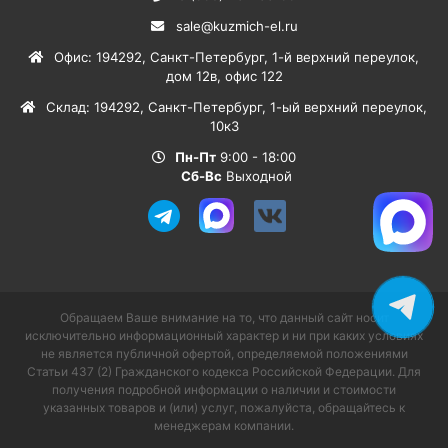
sale@kuzmich-el.ru
Офис
:
194292
,
Санкт-Петербург
,
1-й верхний переулок,
дом 12в, офис 122
Склад
:
194292
,
Санкт-Петербург
,
1-ый верхний переулок,
10к3
Пн-Пт
9:00 - 18:00
Сб-Вс
Выходной
Обращаем Ваше внимание на то, что данный сайт носит
исключительно информационный характер и ни при каких условиях
не является публичной офертой, определяемой положениями
Статьи 437 (2) Гражданского кодекса Российской Федерации. Для
получения подробной информации о наличии и стоимости
указанных товаров и (или) услуг, пожалуйста, обращайтесь к
менеджерам компании.