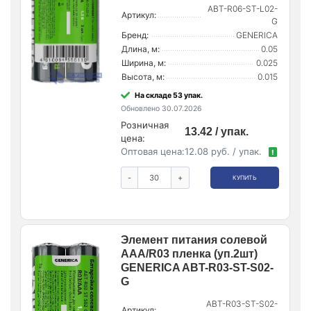
ABT-R06-ST-L02-
Артикул:
G
Бренд:
GENERICA
Длина, м:
0.05
Ширина, м:
0.025
Высота, м:
0.015
На складе 53 упак.
Обновлено 30.07.2026
Розничная
13.42 / упак.
цена:
Оптовая цена:
12.08 руб. / упак.
!
-
+
КУПИТЬ
Элемент питания солевой
AAA/R03 пленка (уп.2шт)
GENERICA ABT-R03-ST-S02-
G
ABT-R03-ST-S02-
Артикул: