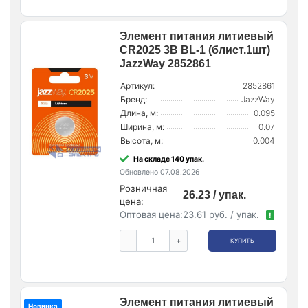
Элемент питания литиевый
CR2025 3В BL-1 (блист.1шт)
JazzWay 2852861
Артикул:
2852861
Бренд:
JazzWay
Длина, м:
0.095
Ширина, м:
0.07
Высота, м:
0.004
На складе 140 упак.
Обновлено 07.08.2026
Розничная
26.23 / упак.
цена:
Оптовая цена:
23.61 руб. / упак.
!
-
+
КУПИТЬ
Элемент питания литиевый
Новинка