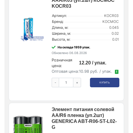
AAA/R03 (уп.2шт) КОСМОС
KOCR03
Артикул:
KOCR03
Бренд:
КОСМОС
Длина, м:
0.045
Ширина, м:
0.02
Высота, м:
0.01
На складе 1959 упак.
Обновлено 06.08.2026
Розничная
12.20 / упак.
цена:
Оптовая цена:
10.98 руб. / упак.
!
-
+
КУПИТЬ
Элемент питания солевой
AA/R6 пленка (уп.2шт)
GENERICA ABT-R06-ST-L02-
G