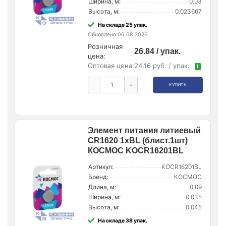
Ширина, м:
0.03
Высота, м:
0.023667
На складе 25 упак.
Обновлено 06.08.2026
Розничная
26.84 / упак.
цена:
Оптовая цена:
24.16 руб. / упак.
!
-
+
КУПИТЬ
Элемент питания литиевый
CR1620 1хBL (блист.1шт)
КОСМОС KOCR16201BL
Артикул:
KOCR16201BL
Бренд:
КОСМОС
Длина, м:
0.09
Ширина, м:
0.035
Высота, м:
0.045
На складе 38 упак.