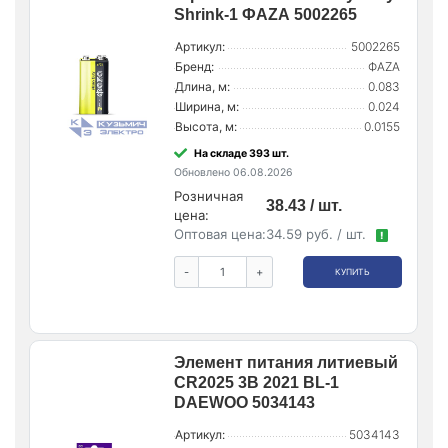
Shrink-1 ФАZА 5002265
Артикул:
5002265
Бренд:
ФАZA
Длина, м:
0.083
Ширина, м:
0.024
Высота, м:
0.0155
На складе 393 шт.
Обновлено 06.08.2026
Розничная
38.43 / шт.
цена:
Оптовая цена:
34.59 руб. / шт.
!
-
+
КУПИТЬ
Элемент питания литиевый
CR2025 3В 2021 BL-1
DAEWOO 5034143
Артикул:
5034143