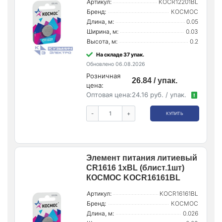
Артикул:
KOCR12201BL
Бренд:
КОСМОС
Длина, м:
0.05
Ширина, м:
0.03
Высота, м:
0.2
На складе 37 упак.
Обновлено 06.08.2026
Розничная
26.84 / упак.
цена:
Оптовая цена:
24.16 руб. / упак.
!
-
+
КУПИТЬ
Элемент питания литиевый
CR1616 1хBL (блист.1шт)
КОСМОС KOCR16161BL
Артикул:
KOCR16161BL
Бренд:
КОСМОС
Длина, м:
0.026