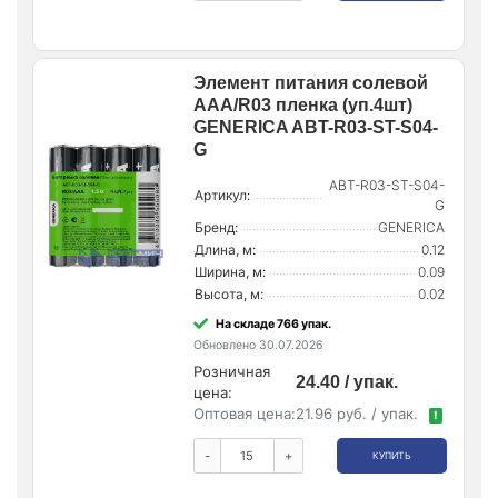
Элемент питания солевой
AAA/R03 пленка (уп.4шт)
GENERICA ABT-R03-ST-S04-
G
ABT-R03-ST-S04-
Артикул:
G
Бренд:
GENERICA
Длина, м:
0.12
Ширина, м:
0.09
Высота, м:
0.02
На складе 766 упак.
Обновлено 30.07.2026
Розничная
24.40 / упак.
цена:
Оптовая цена:
21.96 руб. / упак.
!
-
+
КУПИТЬ