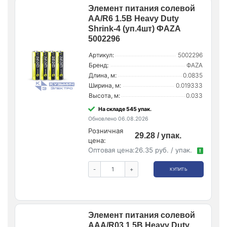
Элемент питания солевой
AA/R6 1.5В Heavy Duty
Shrink-4 (уп.4шт) ФАZА
5002296
Артикул:
5002296
Бренд:
ФАZA
Длина, м:
0.0835
Ширина, м:
0.019333
Высота, м:
0.033
На складе 545 упак.
Обновлено 06.08.2026
Розничная
29.28 / упак.
цена:
Оптовая цена:
26.35 руб. / упак.
!
-
+
КУПИТЬ
Элемент питания солевой
AAA/R03 1.5В Heavy Duty