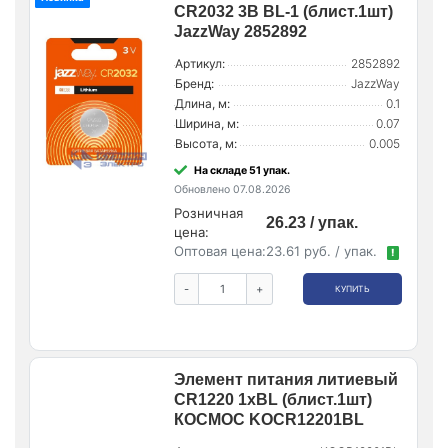
CR2032 3В BL-1 (блист.1шт)
JazzWay 2852892
Артикул:
2852892
Бренд:
JazzWay
Длина, м:
0.1
Ширина, м:
0.07
Высота, м:
0.005
На складе 51 упак.
Обновлено 07.08.2026
Розничная
26.23 / упак.
цена:
Оптовая цена:
23.61 руб. / упак.
!
-
+
КУПИТЬ
Элемент питания литиевый
CR1220 1хBL (блист.1шт)
КОСМОС KOCR12201BL