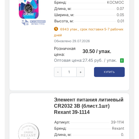
Бренд:
КОСМОС
Длина, м:
0.07
Ширина, м:
0.05
Высота, м:
0.01
6943 упак., срок поставки 5-7 рабочих
дней
Обновлено 29.07.2026
Розничная
30.50 / упак.
цена:
Оптовая цена:
27.45 руб. / упак.
!
-
+
КУПИТЬ
Элемент питания литиевый
CR2032 3В (блист.1шт)
Rexant 39-1114
Артикул:
39-1114
Бренд:
Rexant
Длина, м:
0.