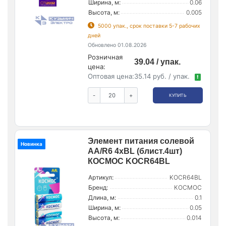
Ширина, м:
0.06
Высота, м:
0.005
5000 упак., срок поставки 5-7 рабочих
дней
Обновлено 01.08.2026
Розничная
39.04 / упак.
цена:
Оптовая цена:
35.14 руб. / упак.
!
-
+
КУПИТЬ
Элемент питания солевой
Новинка
AA/R6 4хBL (блист.4шт)
КОСМОС KOCR64BL
Артикул:
KOCR64BL
Бренд:
КОСМОС
Длина, м:
0.1
Ширина, м:
0.05
Высота, м:
0.014