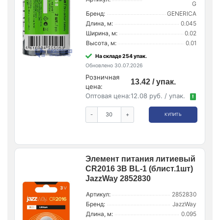
G
Бренд:
GENERICA
Длина, м:
0.045
Ширина, м:
0.02
Высота, м:
0.01
На складе 254 упак.
Обновлено 30.07.2026
Розничная
13.42 / упак.
цена:
Оптовая цена:
12.08 руб. / упак.
!
-
+
КУПИТЬ
Элемент питания литиевый
CR2016 3В BL-1 (блист.1шт)
JazzWay 2852830
Артикул:
2852830
Бренд:
JazzWay
Длина, м:
0.095