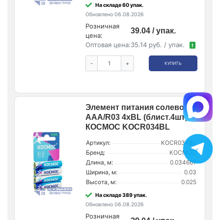
На складе 60 упак.
Обновлено 06.08.2026
Розничная
39.04 / упак.
цена:
Оптовая цена:
35.14 руб. / упак.
!
-
+
КУПИТЬ
Элемент питания солевой
AAA/R03 4хBL (блист.4шт)
КОСМОС KOCR034BL
Артикул:
KOCR034BL
Бренд:
КОСМОС
Длина, м:
0.034667
Ширина, м:
0.03
Высота, м:
0.025
На складе 389 упак.
Обновлено 06.08.2026
Розничная