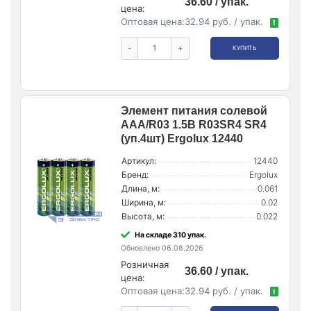
36.60 / упак.
цена:
Оптовая цена:
32.94 руб. / упак.
!
-
+
КУПИТЬ
Элемент питания солевой
AAA/R03 1.5В R03SR4 SR4
(уп.4шт) Ergolux 12440
Артикул:
12440
Бренд:
Ergolux
Длина, м:
0.061
Ширина, м:
0.02
Высота, м:
0.022
На складе 310 упак.
Обновлено 06.08.2026
Розничная
36.60 / упак.
цена:
Оптовая цена:
32.94 руб. / упак.
!