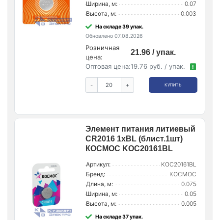
Ширина, м:
0.07
Высота, м:
0.003
На складе 39 упак.
Обновлено 07.08.2026
Розничная
21.96 / упак.
цена:
Оптовая цена:
19.76 руб. / упак.
!
-
+
КУПИТЬ
Элемент питания литиевый
CR2016 1хBL (блист.1шт)
КОСМОС KOC20161BL
Артикул:
KOC20161BL
Бренд:
КОСМОС
Длина, м:
0.075
Ширина, м:
0.05
Высота, м:
0.005
На складе 37 упак.