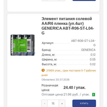
Элемент питания солевой
AA/R6 пленка (уп.4шт)
GENERICA ABT-R06-ST-L04-
G
ABT-R06-ST-L04-
Артикул:
G
Бренд:
GENERICA
Длина, м:
0.12
Ширина, м:
0.05
Высота, м:
0.02
21969 упак., срок поставки 5-7 рабочих
дней
Обновлено 30.07.2026
Розничная
24.40 / упак.
цена:
Оптовая цена:
21.96 руб. / упак.
!
-
+
КУПИТЬ