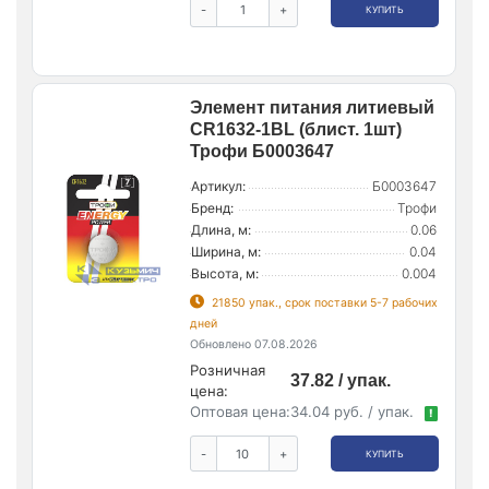
-
+
КУПИТЬ
Элемент питания литиевый
CR1632-1BL (блист. 1шт)
Трофи Б0003647
Артикул:
Б0003647
Бренд:
Трофи
Длина, м:
0.06
Ширина, м:
0.04
Высота, м:
0.004
21850 упак., срок поставки 5-7 рабочих
дней
Обновлено 07.08.2026
Розничная
37.82 / упак.
цена:
Оптовая цена:
34.04 руб. / упак.
!
-
+
КУПИТЬ