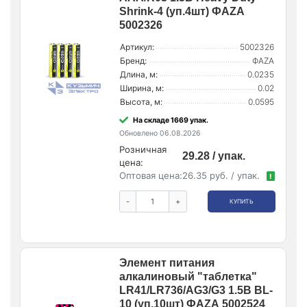
Shrink-4 (уп.4шт) ФАZА
5002326
Артикул:
5002326
Бренд:
ФАZA
Длина, м:
0.0235
Ширина, м:
0.02
Высота, м:
0.0595
На складе 1669 упак.
Обновлено 06.08.2026
Розничная
29.28 / упак.
цена:
Оптовая цена:
26.35 руб. / упак.
!
-
+
КУПИТЬ
Элемент питания
алкалиновый "таблетка"
LR41/LR736/AG3/G3 1.5В BL-
10 (уп.10шт) ФАZА 5002524