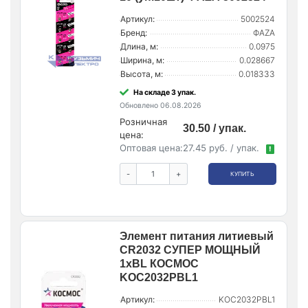
Артикул:
5002524
Бренд:
ФАZA
Длина, м:
0.0975
Ширина, м:
0.028667
Высота, м:
0.018333
На складе 3 упак.
Обновлено 06.08.2026
Розничная
30.50 / упак.
цена:
Оптовая цена:
27.45 руб. / упак.
!
-
+
КУПИТЬ
Элемент питания литиевый
CR2032 СУПЕР МОЩНЫЙ
1хBL КОСМОС
KOC2032PBL1
Артикул:
KOC2032PBL1