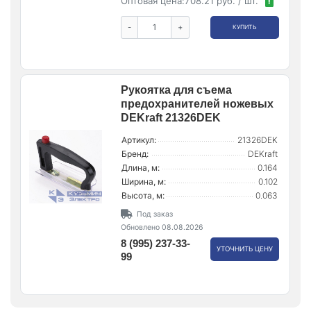
Оптовая цена:
708.21 руб. / шт.
!
-
+
КУПИТЬ
Рукоятка для съема
предохранителей ножевых
DEKraft 21326DEK
Артикул:
21326DEK
Бренд:
DEKraft
Длина, м:
0.164
Ширина, м:
0.102
Высота, м:
0.063
Под заказ
Обновлено 08.08.2026
8 (995) 237-33-
УТОЧНИТЬ ЦЕНУ
99