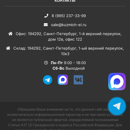
КОНТАКТЫ
8 (995) 237-33-99
sale@kuzmich-el.ru
Офис
:
194292
,
Санкт-Петербург
,
1-й верхний переулок,
дом 12в, офис 122
Склад
:
194292
,
Санкт-Петербург
,
1-ый верхний переулок,
10к3
Пн-Пт
9:00 - 18:00
Сб-Вс
Выходной
Обращаем Ваше внимание на то, что данный сайт носит
исключительно информационный характер и ни при каких условиях
не является публичной офертой, определяемой положениями
Статьи 437 (2) Гражданского кодекса Российской Федерации. Для