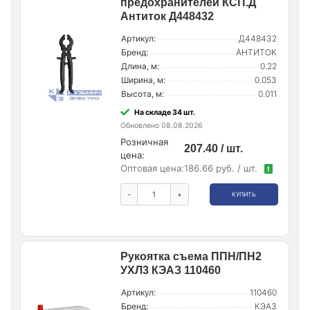
предохранителей КСП.Д
Антиток Д448432
Артикул:
Д448432
Бренд:
АНТИТОК
Длина, м:
0.22
Ширина, м:
0.053
Высота, м:
0.011
На складе 34 шт.
Обновлено 08.08.2026
Розничная
207.40 / шт.
цена:
Оптовая цена:
186.66 руб. / шт.
!
-
+
КУПИТЬ
Рукоятка съема ППН/ПН2
УХЛ3 КЭАЗ 110460
Артикул:
110460
Бренд:
КЭАЗ