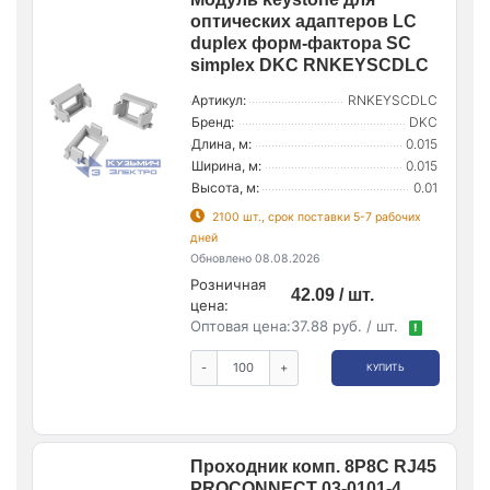
оптических адаптеров LC
duplex форм-фактора SC
simplex DKC RNKEYSCDLC
Артикул:
RNKEYSCDLC
Бренд:
DKC
Длина, м:
0.015
Ширина, м:
0.015
Высота, м:
0.01
2100 шт., срок поставки 5-7 рабочих
дней
Обновлено 08.08.2026
Розничная
42.09 / шт.
цена:
Оптовая цена:
37.88 руб. / шт.
!
-
+
КУПИТЬ
Проходник комп. 8P8C RJ45
PROCONNECT 03-0101-4