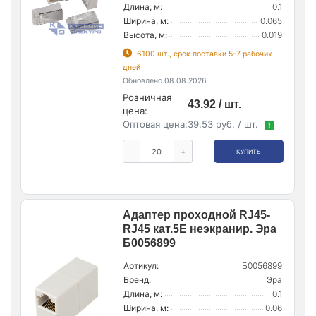
Длина, м:
0.1
Ширина, м:
0.065
Высота, м:
0.019
6100 шт., срок поставки 5-7 рабочих
дней
Обновлено 08.08.2026
Розничная
43.92 / шт.
цена:
Оптовая цена:
39.53 руб. / шт.
!
-
+
КУПИТЬ
Адаптер проходной RJ45-
RJ45 кат.5E неэкранир. Эра
Б0056899
Артикул:
Б0056899
Бренд:
Эра
Длина, м:
0.1
Ширина, м:
0.06