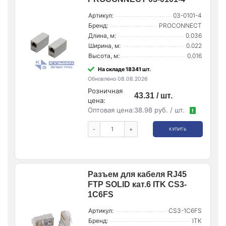
Артикул:
03-0101-4
Бренд:
PROCONNECT
Длина, м:
0.036
Ширина, м:
0.022
Высота, м:
0.016
На складе 18341 шт.
Обновлено 08.08.2026
Розничная
43.31 / шт.
цена:
Оптовая цена:
38.98 руб. / шт.
!
-
+
КУПИТЬ
Разъем для кабеля RJ45
FTP SOLID кат.6 ITK CS3-
1C6FS
Артикул:
CS3-1C6FS
Бренд:
ITK