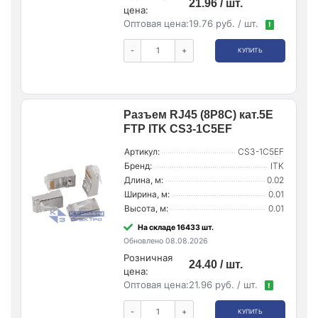
21.96 / шт.
цена:
Оптовая цена:
19.76 руб. / шт.
!
-
+
КУПИТЬ
Разъем RJ45 (8P8C) кат.5E
FTP ITK CS3-1C5EF
Артикул:
CS3-1C5EF
Бренд:
ITK
Длина, м:
0.02
Ширина, м:
0.01
Высота, м:
0.01
На складе 16433 шт.
Обновлено 08.08.2026
Розничная
24.40 / шт.
цена:
Оптовая цена:
21.96 руб. / шт.
!
-
+
КУПИТЬ