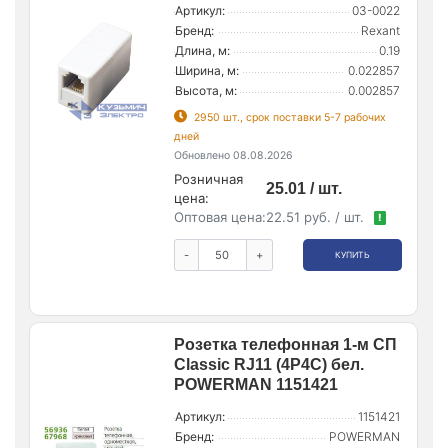
Артикул:
03-0022
Бренд:
Rexant
Длина, м:
0.19
Ширина, м:
0.022857
Высота, м:
0.002857
2950 шт., срок поставки 5-7 рабочих
дней
Обновлено 08.08.2026
Розничная
25.01 / шт.
цена:
Оптовая цена:
22.51 руб. / шт.
!
-
+
КУПИТЬ
Розетка телефонная 1-м СП
Classic RJ11 (4P4C) бел.
POWERMAN 1151421
Артикул:
1151421
Бренд:
POWERMAN