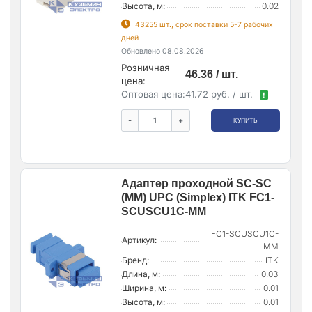
Высота, м:
0.02
43255 шт., срок поставки 5-7 рабочих
дней
Обновлено 08.08.2026
Розничная
46.36 / шт.
цена:
Оптовая цена:
41.72 руб. / шт.
!
-
+
КУПИТЬ
Адаптер проходной SC-SC
(MM) UPC (Simplex) ITK FC1-
SCUSCU1C-MM
FC1-SCUSCU1C-
Артикул:
MM
Бренд:
ITK
Длина, м:
0.03
Ширина, м:
0.01
Высота, м:
0.01