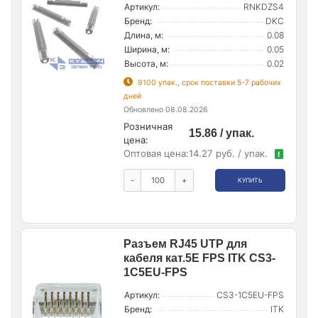
Артикул:
RNKDZS4
Бренд:
DKC
Длина, м:
0.08
Ширина, м:
0.05
Высота, м:
0.02
9100 упак., срок поставки 5-7 рабочих
дней
Обновлено 08.08.2026
Розничная
15.86 / упак.
цена:
Оптовая цена:
14.27 руб. / упак.
!
-
+
КУПИТЬ
Разъем RJ45 UTP для
кабеля кат.5E FPS ITK CS3-
1C5EU-FPS
Артикул:
CS3-1C5EU-FPS
Бренд:
ITK