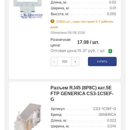
Длина, м:
0.02
Ширина, м:
0.01
Высота, м:
0.005
21500 шт., срок поставки 5-7 рабочих
дней
Обновлено 08.08.2026
Розничная
17.08 / шт.
цена:
Оптовая цена:
15.37 руб. / шт.
!
-
+
КУПИТЬ
Разъем RJ45 (8P8C) кат.5E
FTP GENERICA CS3-1C5EF-
G
Артикул:
CS3-1C5EF-G
Бренд:
GENERICA
Длина, м:
0.022
Ширина, м:
0.014