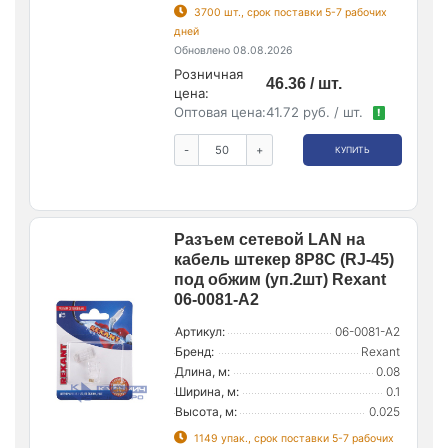
3700 шт., срок поставки 5-7 рабочих
дней
Обновлено 08.08.2026
Розничная
46.36 / шт.
цена:
Оптовая цена:
41.72 руб. / шт.
!
-
+
КУПИТЬ
Разъем сетевой LAN на
кабель штекер 8Р8С (RJ-45)
под обжим (уп.2шт) Rexant
06-0081-A2
Артикул:
06-0081-A2
Бренд:
Rexant
Длина, м:
0.08
Ширина, м:
0.1
Высота, м:
0.025
1149 упак., срок поставки 5-7 рабочих