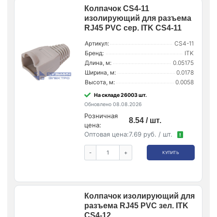
Колпачок CS4-11
изолирующий для разъема
RJ45 PVC сер. ITK CS4-11
Артикул:
CS4-11
Бренд:
ITK
Длина, м:
0.05175
Ширина, м:
0.0178
Высота, м:
0.0058
На складе 26003 шт.
Обновлено 08.08.2026
Розничная
8.54 / шт.
цена:
Оптовая цена:
7.69 руб. / шт.
!
-
+
КУПИТЬ
Колпачок изолирующий для
разъема RJ45 PVC зел. ITK
CS4-12