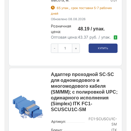
Высота, м:
0.01
65 упак., срок поставки 5-7 рабочих
дней
Обновлено 08.08.2026
Розничная
48.19 / упак.
цена:
Оптовая цена:
43.37 руб. / упак.
!
-
+
КУПИТЬ
Адаптер проходной SC-SC
для одномодового и
многомодового кабеля
(SM/MM); с полировкой UPC;
одинарного исполнения
(Simplex) ITK FC1-
SCUSCU1C-SM
FC1-SCUSCU1C-
Артикул:
SM
Бренд:
ITK