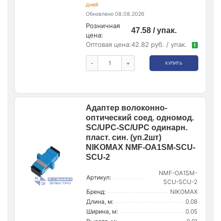
дней
Обновлено 08.08.2026
Розничная
47.58 / упак.
цена:
Оптовая цена:
42.82 руб. / упак.
!
-
+
КУПИТЬ
Адаптер волоконно-
оптический соед. одномод.
SC/UPC-SC/UPC одинарн.
пласт. син. (уп.2шт)
NIKOMAX NMF-OA1SM-SCU-
SCU-2
NMF-OA1SM-
Артикул:
SCU-SCU-2
Бренд:
NIKOMAX
Длина, м:
0.08
Ширина, м:
0.05