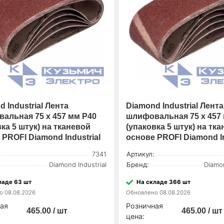
 Industrial Лента
Diamond Industrial Лента
альная 75 х 457 мм Р40
шлифовальная 75 х 457
ка 5 штук) на тканевой
(упаковка 5 штук) на тк
 PROFI Diamond Industrial
основе PROFI Diamond In
7341
Артикул:
Diamond Industrial
Бренд:
Diamon
ладе 63 шт
На складе 366 шт
 08.08.2026
Обновлено 08.08.2026
ая
Розничная
465.00 / шт
465.00 / шт
цена: