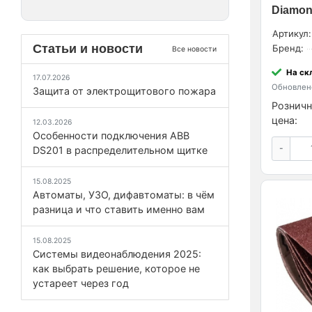
Diamond
Артикул:
Статьи и новости
Бренд:
Все новости
На ск
17.07.2026
Обновлено
Защита от электрощитового пожара
Розничн
цена:
12.03.2026
Особенности подключения ABB
-
DS201 в распределительном щитке
15.08.2025
Автоматы, УЗО, дифавтоматы: в чём
разница и что ставить именно вам
15.08.2025
Системы видеонаблюдения 2025:
как выбрать решение, которое не
устареет через год