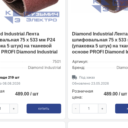
 Industrial Лента
Diamond Industrial Лента
альная 75 х 533 мм Р24
шлифовальная 75 х 533
ка 5 штук) на тканевой
(упаковка 5 штук) на тк
 PROFI Diamond Industrial
основе PROFI Diamond In
7501
Артикул:
Diamond Industrial
Бренд:
Diamon
ладе 219 шт
Под заказ
 08.08.2026
Обновлено 23.05.2026
ая
Розничная
489.00 / шт
489.00 / шт
цена:
+
-
+
КУПИТЬ