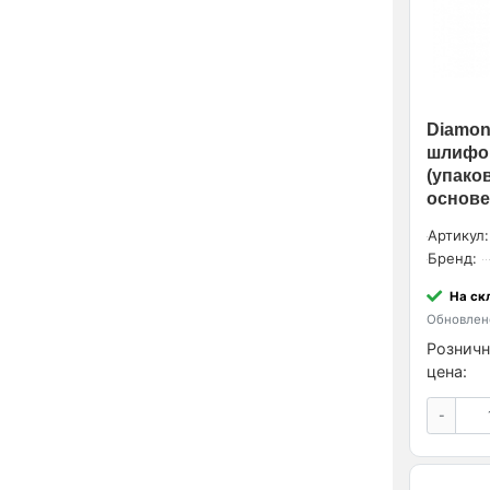
Diamond
шлифов
(упаков
основе
Артикул:
Бренд:
На ск
Обновлено
Розничн
цена:
-