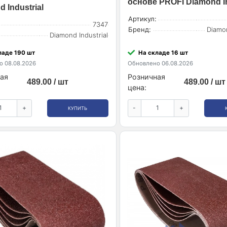
основе PROFI Diamond In
 Industrial
Артикул:
7347
Бренд:
Diamon
Diamond Industrial
ладе 190 шт
На складе 16 шт
 08.08.2026
Обновлено 06.08.2026
ая
Розничная
489.00 / шт
489.00 / шт
цена:
+
-
+
КУПИТЬ