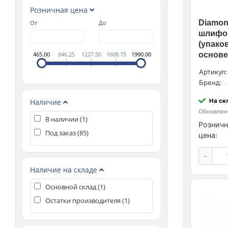
Розничная цена
Diamond
От
До
шлифов
(упаков
465.00
846.25
1227.50
1608.75
1990.00
основе
Артикул:
Бренд:
Наличие
На ск
Обновлено
В наличии (
1
)
Розничн
Под заказ (
85
)
цена:
-
Наличие на складе
Основной склад (
1
)
Остатки производителя (
1
)