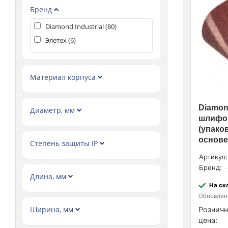
Бренд
Diamond Industrial (
80
)
Элетех (
6
)
Материал корпуса
Diamond
Диаметр, мм
шлифов
(упаков
основе
Степень защиты IP
Артикул:
Бренд:
Длина, мм
На ск
Обновлено
Ширина, мм
Розничн
цена: