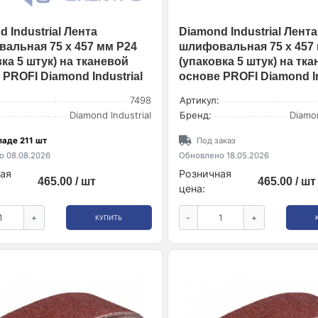
 Industrial Лента
Diamond Industrial Лента
альная 75 х 457 мм Р24
шлифовальная 75 х 457
ка 5 штук) на тканевой
(упаковка 5 штук) на тк
 PROFI Diamond Industrial
основе PROFI Diamond In
7498
Артикул:
Diamond Industrial
Бренд:
Diamon
ладе 211 шт
Под заказ
 08.08.2026
Обновлено 18.05.2026
ая
Розничная
465.00 / шт
465.00 / шт
цена:
+
-
+
КУПИТЬ