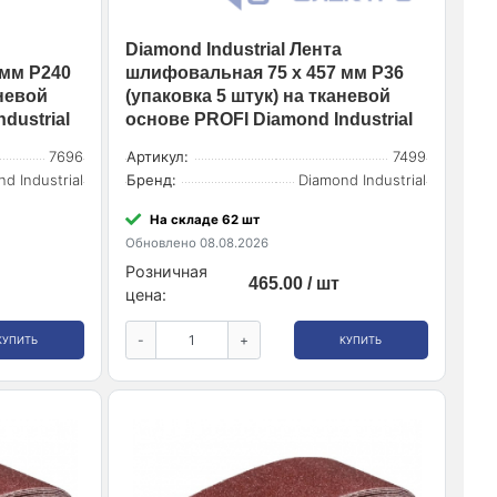
Diamond Industrial Лента
 мм Р240
шлифовальная 75 х 457 мм Р36
аневой
(упаковка 5 штук) на тканевой
dustrial
основе PROFI Diamond Industrial
7696
Артикул:
7499
d Industrial
Бренд:
Diamond Industrial
На складе 62 шт
Обновлено 08.08.2026
Розничная
465.00 / шт
цена:
-
+
КУПИТЬ
КУПИТЬ