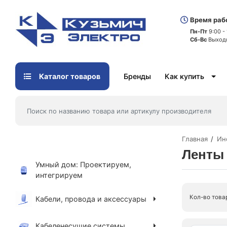
Время раб
Пн-Пт
9:00 -
Сб-Вс
Выход
Каталог товаров
Бренды
Как купить
Главная
Ин
Ленты
Умный дом: Проектируем,
интегрируем
Кол-во това
Кабели, провода и аксессуары
Кабеленесущие системы