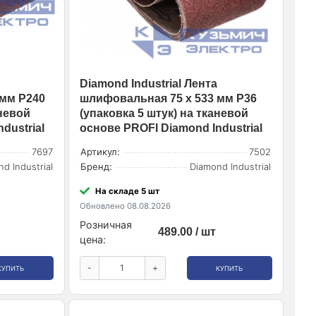
Diamond Industrial Лента
 мм Р240
шлифовальная 75 х 533 мм Р36
аневой
(упаковка 5 штук) на тканевой
dustrial
основе PROFI Diamond Industrial
7697
Артикул:
7502
d Industrial
Бренд:
Diamond Industrial
На складе 5 шт
Обновлено 08.08.2026
Розничная
489.00 / шт
цена:
-
+
КУПИТЬ
КУПИТЬ