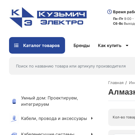
Время раб
Пн-Пт
9:00 -
Сб-Вс
Выход
Каталог товаров
Бренды
Как купить
Главная
Ин
Алмаз
Умный дом: Проектируем,
интегрируем
Кол-во това
Кабели, провода и аксессуары
Кабеленесущие системы