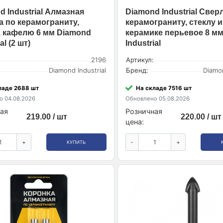
d Industrial Алмазная
Diamond Industrial Свер
а по керамограниту,
керамограниту, стеклу и
, кафелю 6 мм Diamond
керамике перьевое 8 м
al (2 шт)
Industrial
2196
Артикул:
Diamond Industrial
Бренд:
Diamon
ладе 2688 шт
На складе 7516 шт
 04.08.2026
Обновлено 05.08.2026
ая
Розничная
219.00 / шт
220.00 / шт
цена:
+
-
+
КУПИТЬ