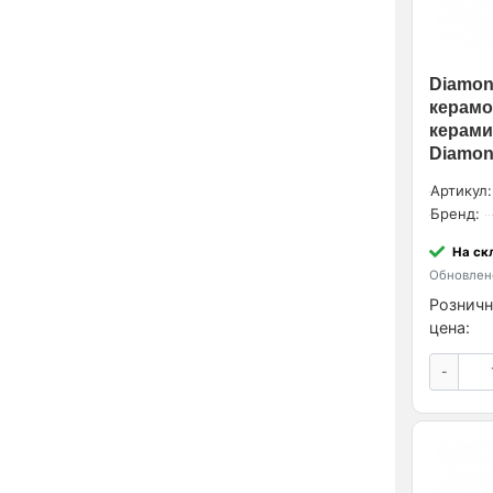
Diamond
керамо
керами
Diamond
Артикул:
Бренд:
На ск
Обновлено
Розничн
цена:
-