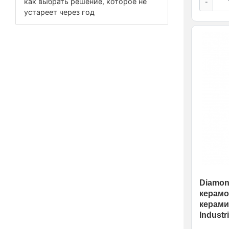
как выбрать решение, которое не
-
устареет через год
Diamond
керамо
керами
Industri