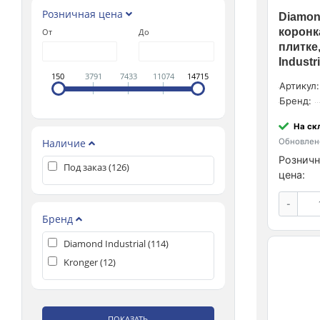
Розничная цена
Diamon
коронк
От
До
плитке
Industri
150
3791
7433
11074
14715
Артикул:
Бренд:
На ск
Наличие
Обновлено
Розничн
Под заказ (
126
)
цена:
-
Бренд
Diamond Industrial (
114
)
Kronger (
12
)