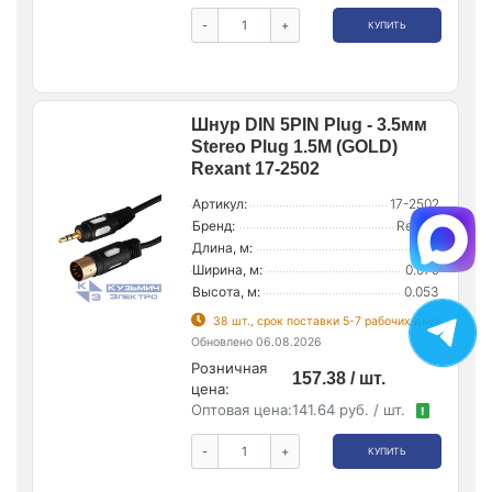
-
+
КУПИТЬ
Шнур DIN 5PIN Plug - 3.5мм
Stereo Plug 1.5М (GOLD)
Rexant 17-2502
Артикул:
17-2502
Бренд:
Rexant
Длина, м:
0.111
Ширина, м:
0.079
Высота, м:
0.053
38 шт., срок поставки 5-7 рабочих дней
Обновлено 06.08.2026
Розничная
157.38 / шт.
цена:
Оптовая цена:
141.64 руб. / шт.
!
-
+
КУПИТЬ