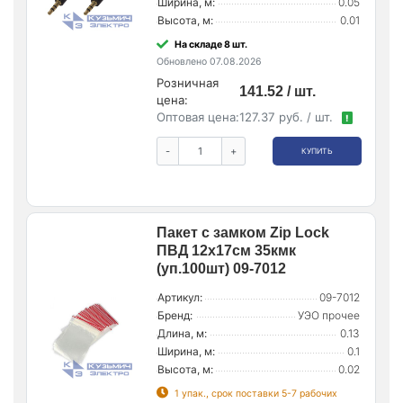
Ширина, м:
0.05
Высота, м:
0.01
На складе 8 шт.
Обновлено 07.08.2026
Розничная
141.52 / шт.
цена:
Оптовая цена:
127.37 руб. / шт.
!
-
+
КУПИТЬ
Пакет с замком Zip Lock
ПВД 12х17см 35кмк
(уп.100шт) 09-7012
Артикул:
09-7012
Бренд:
УЭО прочее
Длина, м:
0.13
Ширина, м:
0.1
Высота, м:
0.02
1 упак., срок поставки 5-7 рабочих