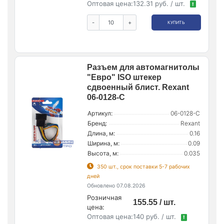
Оптовая цена:
132.31 руб. / шт.
!
-
+
КУПИТЬ
Разъем для автомагнитолы
"Евро" ISO штекер
сдвоенный блист. Rexant
06-0128-C
Артикул:
06-0128-C
Бренд:
Rexant
Длина, м:
0.16
Ширина, м:
0.09
Высота, м:
0.035
350 шт., срок поставки 5-7 рабочих
дней
Обновлено 07.08.2026
Розничная
155.55 / шт.
цена:
Оптовая цена:
140 руб. / шт.
!