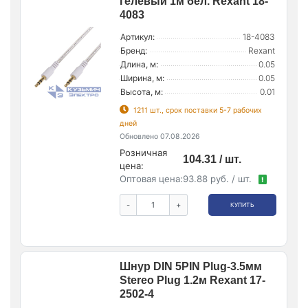
гелевый 1м бел. Rexant 18-
4083
Артикул:
18-4083
Бренд:
Rexant
Длина, м:
0.05
Ширина, м:
0.05
Высота, м:
0.01
1211 шт., срок поставки 5-7 рабочих
дней
Обновлено 07.08.2026
Розничная
104.31 / шт.
цена:
Оптовая цена:
93.88 руб. / шт.
!
-
+
КУПИТЬ
Шнур DIN 5PIN Plug-3.5мм
Stereo Plug 1.2м Rexant 17-
2502-4