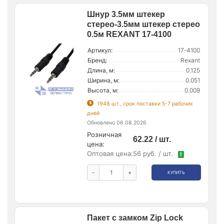
Шнур 3.5мм штекер
стерео-3.5мм штекер стерео
0.5м REXANT 17-4100
Артикул:
17-4100
Бренд:
Rexant
Длина, м:
0.125
Ширина, м:
0.051
Высота, м:
0.009
1948 шт., срок поставки 5-7 рабочих
дней
Обновлено 06.08.2026
Розничная
62.22 / шт.
цена:
Оптовая цена:
56 руб. / шт.
!
-
+
КУПИТЬ
Пакет с замком Zip Lock