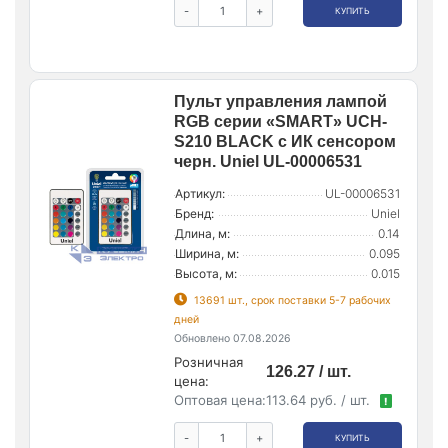
-
+
КУПИТЬ
Пульт управления лампой
RGB серии «SMART» UCH-
S210 BLACK c ИК сенсором
черн. Uniel UL-00006531
Артикул:
UL-00006531
Бренд:
Uniel
Длина, м:
0.14
Ширина, м:
0.095
Высота, м:
0.015
13691 шт., срок поставки 5-7 рабочих
дней
Обновлено 07.08.2026
Розничная
126.27 / шт.
цена:
Оптовая цена:
113.64 руб. / шт.
!
-
+
КУПИТЬ