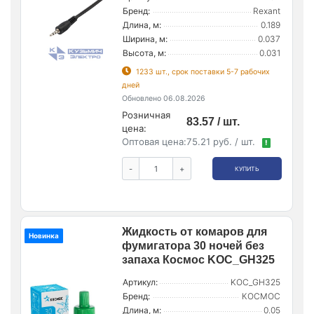
Бренд:
Rexant
Длина, м:
0.189
Ширина, м:
0.037
Высота, м:
0.031
1233 шт., срок поставки 5-7 рабочих
дней
Обновлено 06.08.2026
Розничная
83.57 / шт.
цена:
Оптовая цена:
75.21 руб. / шт.
!
-
+
КУПИТЬ
Жидкость от комаров для
Новинка
фумигатора 30 ночей без
запаха Космос KOC_GH325
Артикул:
KOC_GH325
Бренд:
КОСМОС
Длина, м:
0.05