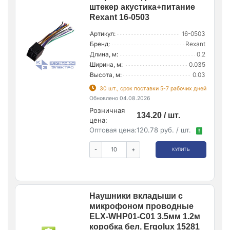
штекер акустика+питание
Rexant 16-0503
Артикул:
16-0503
Бренд:
Rexant
Длина, м:
0.2
Ширина, м:
0.035
Высота, м:
0.03
30 шт., срок поставки 5-7 рабочих дней
Обновлено 04.08.2026
Розничная
134.20 / шт.
цена:
Оптовая цена:
120.78 руб. / шт.
!
-
+
КУПИТЬ
Наушники вкладыши с
микрофоном проводные
ELX-WHP01-C01 3.5мм 1.2м
коробка бел. Ergolux 15281