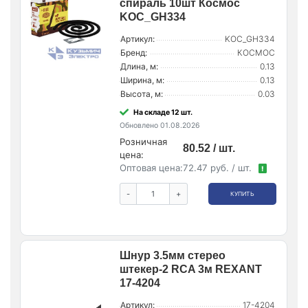
спираль 10шт Космос
KOC_GH334
Артикул:
KOC_GH334
Бренд:
КОСМОС
Длина, м:
0.13
Ширина, м:
0.13
Высота, м:
0.03
На складе 12 шт.
Обновлено 01.08.2026
Розничная
80.52 / шт.
цена:
Оптовая цена:
72.47 руб. / шт.
!
-
+
КУПИТЬ
Шнур 3.5мм стерео
штекер-2 RCA 3м REXANT
17-4204
Артикул:
17-4204