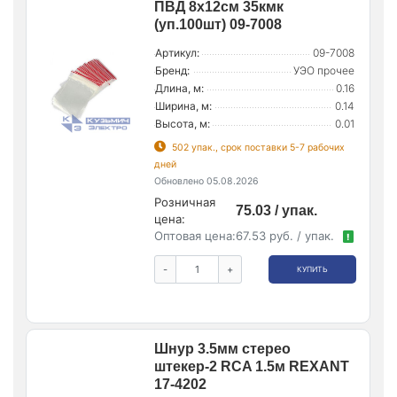
ПВД 8х12см 35кмк
(уп.100шт) 09-7008
Артикул:
09-7008
Бренд:
УЭО прочее
Длина, м:
0.16
Ширина, м:
0.14
Высота, м:
0.01
502 упак., срок поставки 5-7 рабочих
дней
Обновлено 05.08.2026
Розничная
75.03 / упак.
цена:
Оптовая цена:
67.53 руб. / упак.
!
-
+
КУПИТЬ
Шнур 3.5мм стерео
штекер-2 RCA 1.5м REXANT
17-4202