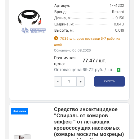
Артикул:
17-4202
Бренд:
Rexant
Длина, м:
0.156
Ширина, м:
0.043
Высота, м:
0.019
7039 шт., срок поставки 5-7 рабочих
дней
Обновлено 06.08.2026
Розничная
77.47 / шт.
цена:
Оптовая цена:
69.72 руб. / шт.
!
-
+
КУПИТЬ
Средство инсектицидное
Новинка
"Спираль от комаров -
эффект" от летающих
кровососущих насекомых
(комары москиты мокрецы)