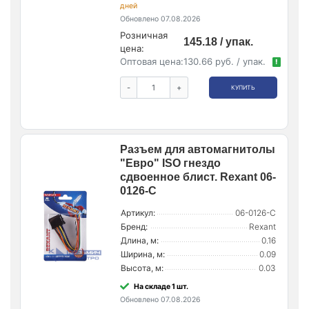
дней
Обновлено 07.08.2026
Розничная
145.18 / упак.
цена:
Оптовая цена:
130.66 руб. / упак.
!
-
+
КУПИТЬ
Разъем для автомагнитолы
"Евро" ISO гнездо
сдвоенное блист. Rexant 06-
0126-C
Артикул:
06-0126-C
Бренд:
Rexant
Длина, м:
0.16
Ширина, м:
0.09
Высота, м:
0.03
На складе 1 шт.
Обновлено 07.08.2026