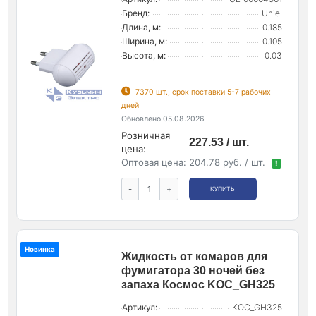
Бренд:
Uniel
Длина, м:
0.185
Ширина, м:
0.105
Высота, м:
0.03
7370 шт., срок поставки 5-7 рабочих
дней
Обновлено 05.08.2026
Розничная
227.53 / шт.
цена:
Оптовая цена:
204.78 руб. / шт.
!
-
+
КУПИТЬ
Новинка
Жидкость от комаров для
фумигатора 30 ночей без
запаха Космос KOC_GH325
Артикул:
KOC_GH325