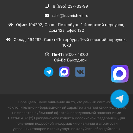
8 (995) 237-33-99
sale@kuzmich-el.ru
Офис
:
194292
,
Санкт-Петербург
,
1-й верхний переулок,
дом 12в, офис 122
Склад
:
194292
,
Санкт-Петербург
,
1-ый верхний переулок,
10к3
Пн-Пт
9:00 - 18:00
Сб-Вс
Выходной
Обращаем Ваше внимание на то, что данный сайт носит
исключительно информационный характер и ни при каких условиях
не является публичной офертой, определяемой положениями
Статьи 437 (2) Гражданского кодекса Российской Федерации. Для
получения подробной информации о наличии и стоимости
указанных товаров и (или) услуг, пожалуйста, обращайтесь к