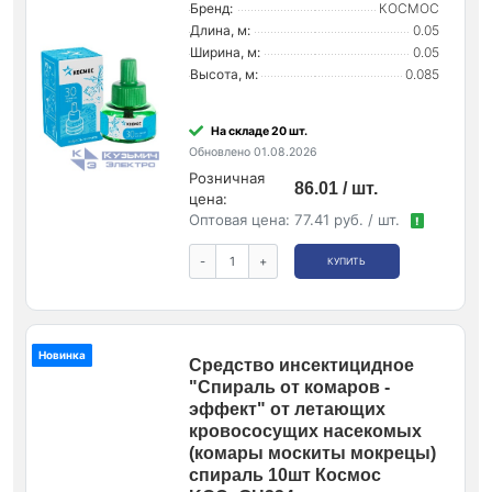
Бренд:
КОСМОС
Длина, м:
0.05
Ширина, м:
0.05
Высота, м:
0.085
На складе 20 шт.
Обновлено 01.08.2026
Розничная
86.01 / шт.
цена:
Оптовая цена:
77.41 руб. / шт.
!
-
+
КУПИТЬ
Новинка
Средство инсектицидное
"Спираль от комаров -
эффект" от летающих
кровососущих насекомых
(комары москиты мокрецы)
спираль 10шт Космос