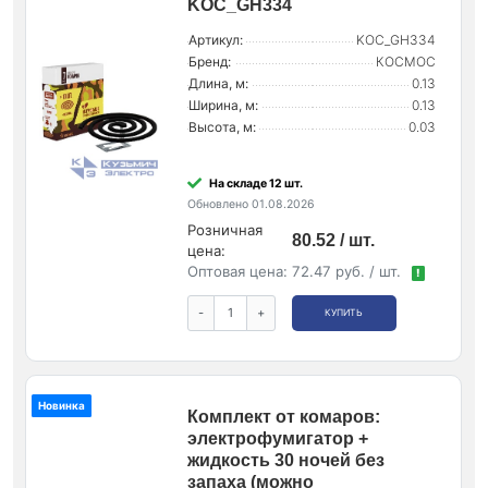
KOC_GH334
Артикул:
KOC_GH334
Бренд:
КОСМОС
Длина, м:
0.13
Ширина, м:
0.13
Высота, м:
0.03
На складе 12 шт.
Обновлено 01.08.2026
Розничная
80.52 / шт.
цена:
Оптовая цена:
72.47 руб. / шт.
!
-
+
КУПИТЬ
Новинка
Комплект от комаров:
электрофумигатор +
жидкость 30 ночей без
запаха (можно