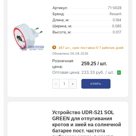
Артикул:
71-0028
Бренд:
Rexant
Длина, м:
0.184
Ширина, м:
0.085
Высота, м:
0.017
367 шт., срок поставки 5-7 рабочих дней
Обновлено 06.08.2026
Розничная
259.25 / шт.
цена:
Оптовая цена:
233.33 руб. / шт.
!
-
+
КУПИТЬ
Устройство UDR-S21 SOL
GREEN для отпугивания
кротов и змей на солнечной
батарее пост. частота