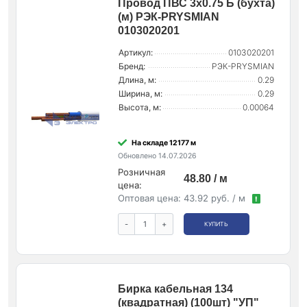
Провод ПВС 3х0.75 Б (бухта)
(м) РЭК-PRYSMIAN
0103020201
Артикул:
0103020201
Бренд:
РЭК-PRYSMIAN
Длина, м:
0.29
Ширина, м:
0.29
Высота, м:
0.00064
На складе 12177 м
Обновлено 14.07.2026
Розничная
48.80 / м
цена:
Оптовая цена:
43.92 руб. / м
!
-
+
КУПИТЬ
Бирка кабельная 134
(квадратная) (100шт) "УП"