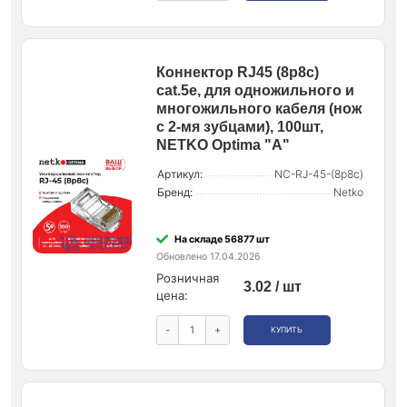
Коннектор RJ45 (8p8c)
cat.5е, для одножильного и
многожильного кабеля (нож
с 2-мя зубцами), 100шт,
NETKO Optima "A"
Артикул:
NC-RJ-45-(8p8c)
Бренд:
Netko
На складе 56877 шт
Обновлено 17.04.2026
Розничная
3.02 / шт
цена:
-
+
КУПИТЬ