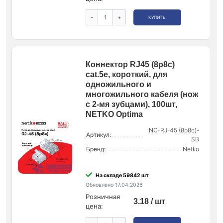
-
+
КУПИТЬ
Коннектор RJ45 (8p8c)
cat.5e, короткий, для
одножильного и
многожильного кабеля (нож
с 2-мя зубцами), 100шт,
NETKO Optima
NC-RJ-45 (8p8c)-
Артикул:
SB
Бренд:
Netko
На складе 59842 шт
Обновлено 17.04.2026
Розничная
3.18 / шт
цена: