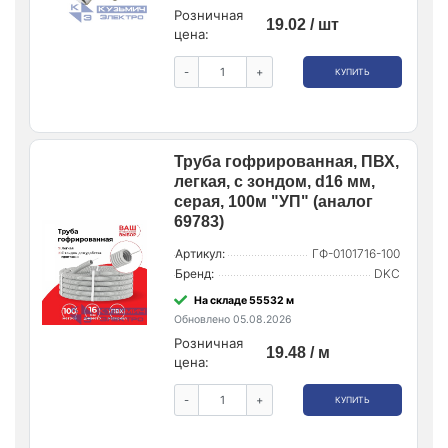
Розничная
19.02 / шт
цена:
-
+
КУПИТЬ
Труба гофрированная, ПВХ,
легкая, с зондом, d16 мм,
серая, 100м "УП" (аналог
69783)
Артикул:
ГФ-0101716-100
Бренд:
DKC
На складе 55532 м
Обновлено 05.08.2026
Розничная
19.48 / м
цена:
-
+
КУПИТЬ