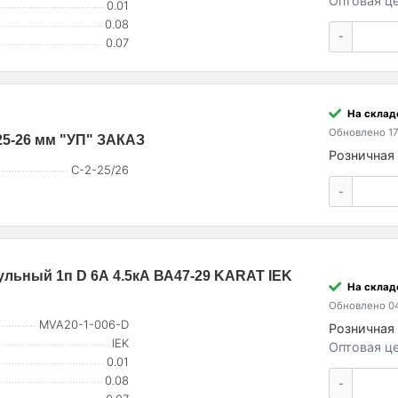
Оптовая це
0.01
0.08
-
0.07
На склад
Обновлено 17
25-26 мм "УП" ЗАКАЗ
Розничная 
С-2-25/26
-
льный 1п D 6А 4.5кА ВА47-29 KARAT IEK
На складе
Обновлено 04
MVA20-1-006-D
Розничная 
IEK
Оптовая це
0.01
0.08
-