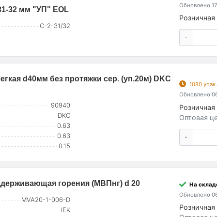
Обновлено 17
31-32 мм "УП" EOL
Розничная 
С-2-31/32
-
гкая d40мм без протяжки сер. (уп.20м) DKC
1080 упак
Обновлено 06
90940
Розничная 
DKC
Оптовая це
0.63
0.63
-
0.15
ддерживающая горения (МВПнг) d 20
На складе
Обновлено 06
MVA20-1-006-D
Розничная 
IEK