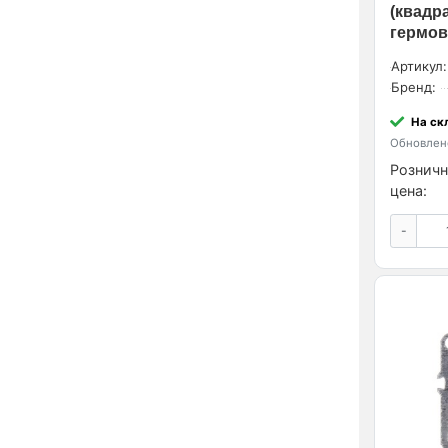
(квадра
гермов
Артикул:
Бренд:
На ск
Обновлено
Розничн
цена:
-