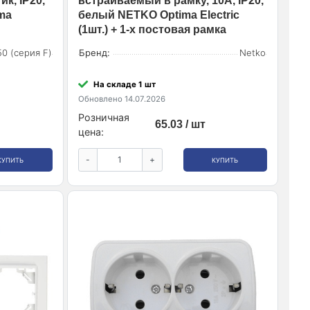
к, IP20,
встраиваемый в рамку, 10А, IP20,
ma
белый NETKO Optima Electric
(1шт.) + 1-х постовая рамка
0 (серия F)
Бренд:
Netko
На складе 1 шт
Обновлено 14.07.2026
Розничная
65.03 / шт
цена:
-
+
КУПИТЬ
КУПИТЬ