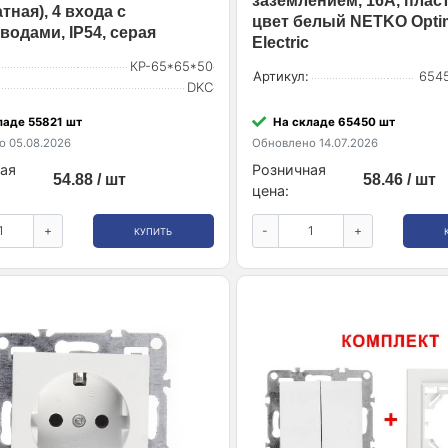
заземлением, 16A, пласти
тная), 4 входа с
цвет белый NETKO Opti
водами, IP54, серая
Electric
КР-65*65*50
Артикул:
6545
DKC
ладе 55821 шт
На складе 65450 шт
 05.08.2026
Обновлено 14.07.2026
ая
Розничная
54.88 / шт
58.46 / шт
цена:
+
-
+
КУПИТЬ