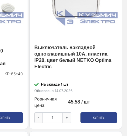
я
Выключатель накладной
40
одноклавишный 10А, пластик,
IP20, цвет белый NETKO Optima
рая
Electric
КР-65*40
На складе 1 шт
Обновлено 14.07.2026
Розничная
45.58 / шт
цена:
-
+
КУПИТЬ
КУПИТЬ