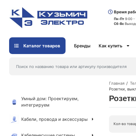
Время раб
Пн-Пт
9:00 -
Сб-Вс
Выход
Каталог товаров
Бренды
Как купить
Главная
Те
Розетки, вык
Розетк
Умный дом: Проектируем,
интегрируем
Кабели, провода и аксессуары
Кол-во това
Кабеленесущие системы