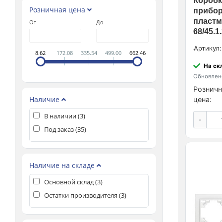
Коробк
Розничная цена
прибор
пластм
От
До
68/45.1
Артикул:
8.62
172.08
335.54
499.00
662.46
На ск
Обновлено
Розничн
Наличие
цена:
В наличии (
3
)
-
Под заказ (
35
)
Наличие на складе
Основной склад (
3
)
Остатки производителя (
3
)