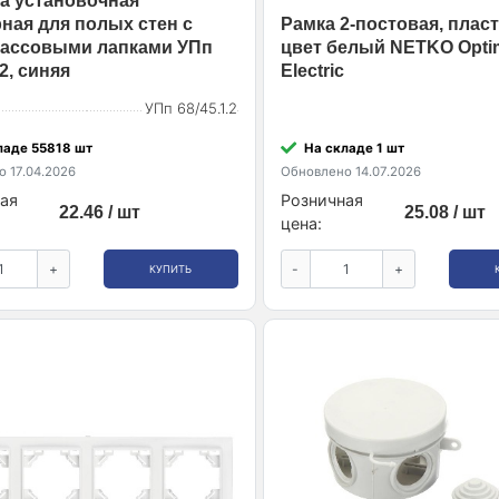
а установочная
ная для полых стен с
Рамка 2-постовая, пласти
ассовыми лапками УПп
цвет белый NETKO Opti
.2, синяя
Electric
УПп 68/45.1.2
ладе 55818 шт
На складе 1 шт
 17.04.2026
Обновлено 14.07.2026
ая
Розничная
22.46 / шт
25.08 / шт
цена:
+
-
+
КУПИТЬ