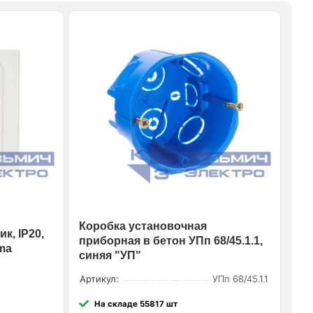
Коробка установочная
к, IP20,
приборная в бетон УПп 68/45.1.1,
ma
синяя "УП"
Артикул:
УПп 68/45.1.1
На складе 55817 шт