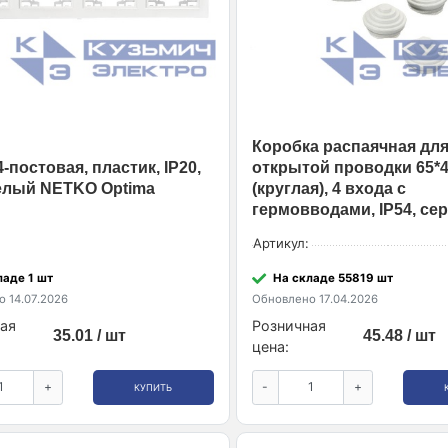
Коробка распаячная дл
-постовая, пластик, IP20,
открытой проводки 65*
елый NETKO Optima
(круглая), 4 входа с
гермовводами, IP54, се
Артикул:
ладе 1 шт
На складе 55819 шт
 14.07.2026
Обновлено 17.04.2026
ая
Розничная
35.01 / шт
45.48 / шт
цена:
+
-
+
КУПИТЬ