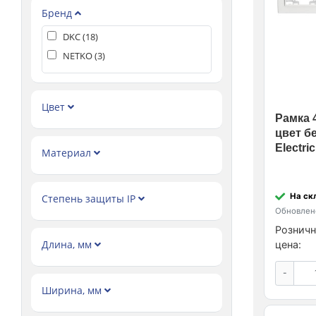
Бренд
DKC (
18
)
NETKO (
3
)
Цвет
Рамка 4
цвет б
Electric
Материал
На ск
Степень защиты IP
Обновлено
Розничн
Длина, мм
цена:
-
Ширина, мм