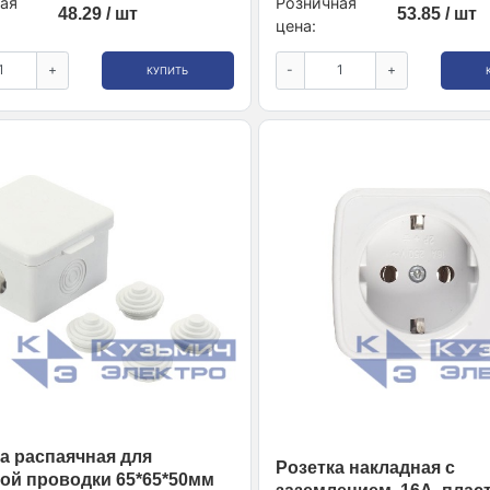
ая
Розничная
48.29 / шт
53.85 / шт
цена:
+
-
+
КУПИТЬ
а распаячная для
Розетка накладная с
ой проводки 65*65*50мм