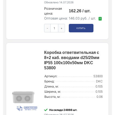
Обновлено 14.07.2026
Розничная
162.26 / шт.
цена:
Оптовая цена:
146.03 руб. / шт.
!
-
+
КУПИТЬ
Коробка ответвительная с
8+2 каб. вводами d25/20мм
IP55 100х100х50мм DKC
53800
Артикул:
53800
Бренд:
DKC
Длина, м:
0.105
Ширина, м:
0.105
Высота, м:
0.06
На складе 24866 шт.
Обновлено 28.07.2026