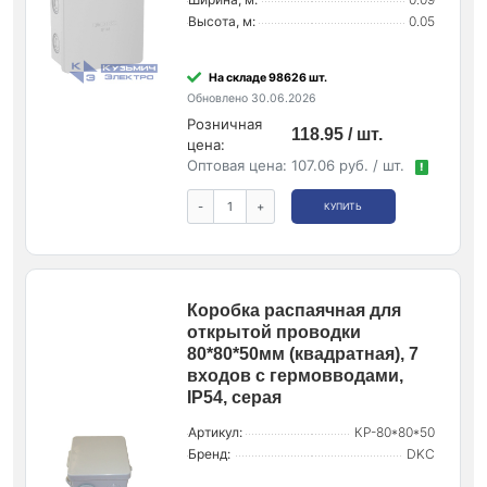
Высота, м:
0.05
На складе 98626 шт.
Обновлено 30.06.2026
Розничная
118.95 / шт.
цена:
Оптовая цена:
107.06 руб. / шт.
!
-
+
КУПИТЬ
Коробка распаячная для
открытой проводки
80*80*50мм (квадратная), 7
входов с гермовводами,
IP54, серая
Артикул:
КР-80*80*50
Бренд:
DKC