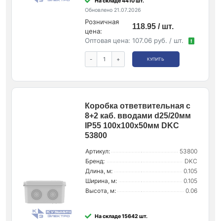
На складе 4410 шт.
Обновлено 21.07.2026
Розничная
118.95 / шт.
цена:
Оптовая цена:
107.06 руб. / шт.
!
-
+
КУПИТЬ
Коробка ответвительная с
8+2 каб. вводами d25/20мм
IP55 100х100х50мм DKC
53800
Артикул:
53800
Бренд:
DKC
Длина, м:
0.105
Ширина, м:
0.105
Высота, м:
0.06
На складе 15642 шт.