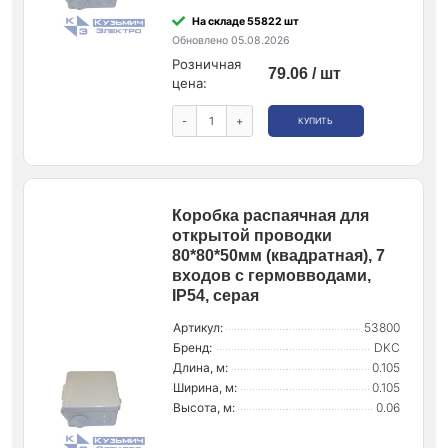
На складе 55822 шт
Обновлено 05.08.2026
Розничная
79.06 / шт
цена:
-
+
КУПИТЬ
Коробка распаячная для
открытой проводки
80*80*50мм (квадратная), 7
входов с гермовводами,
IP54, серая
Артикул:
53800
Бренд:
DKC
Длина, м:
0.105
Ширина, м:
0.105
Высота, м:
0.06