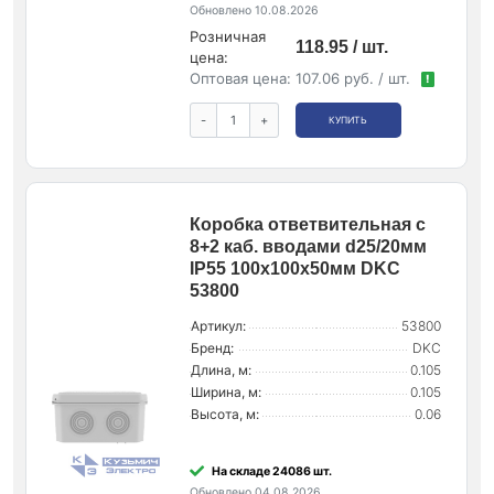
Обновлено 10.08.2026
Розничная
118.95 / шт.
цена:
Оптовая цена:
107.06 руб. / шт.
!
-
+
КУПИТЬ
Коробка ответвительная с
8+2 каб. вводами d25/20мм
IP55 100х100х50мм DKC
53800
Артикул:
53800
Бренд:
DKC
Длина, м:
0.105
Ширина, м:
0.105
Высота, м:
0.06
На складе 24086 шт.
Обновлено 04.08.2026