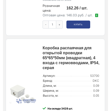
Розничная
162.26 / шт.
цена:
Оптовая цена:
146.03 руб. / шт.
!
-
+
КУПИТЬ
Коробка распаячная для
открытой проводки
65*65*50мм (квадратная), 4
входа с гермовводами, IP54,
серая
Артикул:
53700
Бренд:
DKC
Длина, м:
0.09
Ширина, м:
0.09
Высота, м:
0.05
На складе 3428 шт.