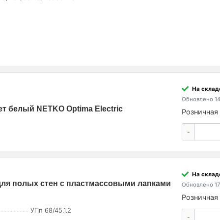
На склад
Обновлено 14
вет белый NETKO Optima Electric
Розничная 
-
На склад
для полых стен с пластмассовыми лапками
Обновлено 17
Розничная 
УПп 68/45.1.2
-