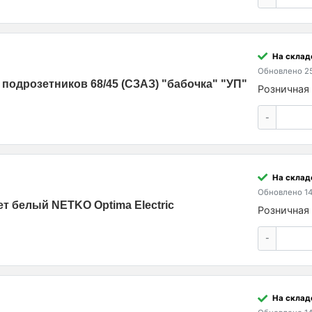
На склад
Обновлено 25
подрозетников 68/45 (СЗАЗ) "бабочка" "УП"
Розничная 
-
На склад
Обновлено 14
вет белый NETKO Optima Electric
Розничная 
-
На склад