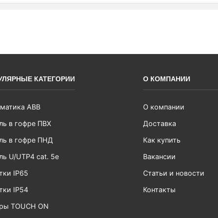
УЛЯРНЫЕ КАТЕГОРИИ
О КОМПАНИИ
матика ABB
О компании
ль в гофре ПВХ
Доставка
ль в гофре ПНД
Как купить
ль U/UTP4 cat. 5e
Вакансии
тки IP65
Статьи и новости
тки IP54
Контакты
ары TOUCH ON