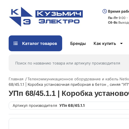
Время раб
Пн-Пт
9:00 -
Сб-Вс
Выход
Каталог товаров
Бренды
Как купить
Главная
Телекоммуникационное оборудование и кабель Netk
68/45.1.1 | Коробка установочная приборная в бетон , синяя "УП
УПп 68/45.1.1 | Коробка установ
Артикул производителя
УПп 68/45.1.1