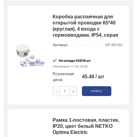
Коробка распаячная для
открытой проводки 65*40
(круглая), 4 входа с
гермовводами, IP54, серая
Артикул:
КР-65*40
На складе 55819 шт
Обновлено 17.04.2026
Розничная
45.48 / шт
цена:
-
+
КУПИТЬ
Рамка 1-постовая, пластик,
IP20, цвет белый NETKO
Optima Electric