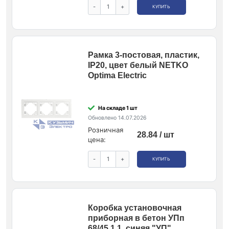
-
+
КУПИТЬ
Рамка 3-постовая, пластик,
IP20, цвет белый NETKO
Optima Electric
На складе 1 шт
Обновлено 14.07.2026
Розничная
28.84 / шт
цена:
-
+
КУПИТЬ
Коробка установочная
приборная в бетон УПп
68/45.1.1, синяя "УП"