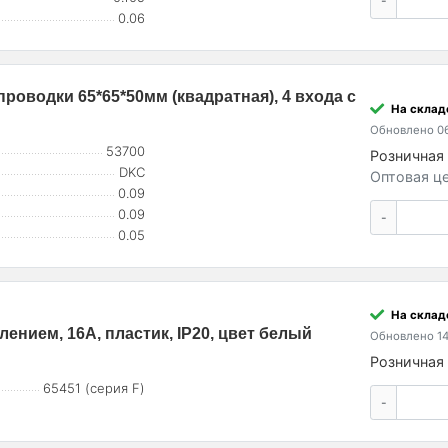
-
0.06
роводки 65*65*50мм (квадратная), 4 входа с
На склад
Обновлено 06
53700
Розничная 
DKC
Оптовая це
0.09
0.09
-
0.05
На склад
ением, 16A, пластик, IP20, цвет белый
Обновлено 14
Розничная 
65451 (серия F)
-