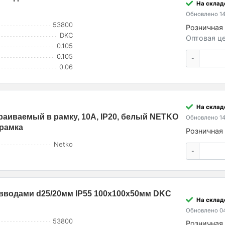
На склад
Обновлено 14
53800
Розничная 
DKC
Оптовая це
0.105
0.105
-
0.06
На склад
аиваемый в рамку, 10A, IP20, белый NETKO
Обновлено 14
 рамка
Розничная 
Netko
-
. вводами d25/20мм IP55 100х100х50мм DKC
На склад
Обновлено 04
53800
Розничная 