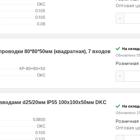
DKC
Оптовая це
0.105
0.105
-
0.06
На склад
роводки 80*80*50мм (квадратная), 7 входов
Обновлено 05
Розничная 
КР-80*80*50
DKC
-
. вводами d25/20мм IP55 100х100х50мм DKC
На склад
Обновлено 21
53800
Розничная 
DKC
Оптовая це
0.105
0.105