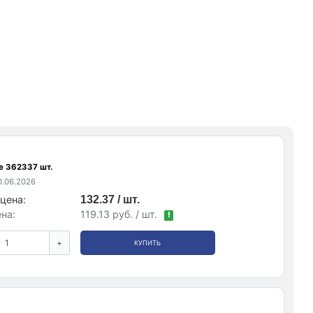
е 362337 шт.
.06.2026
цена:
132.37 / шт.
на:
119.13 руб. / шт.
!
+
КУПИТЬ