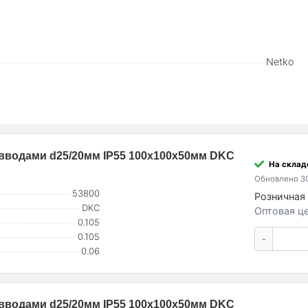
Netko
. вводами d25/20мм IP55 100х100х50мм DKC
На склад
Обновлено 30
53800
Розничная 
DKC
Оптовая це
0.105
0.105
-
0.06
. вводами d25/20мм IP55 100х100х50мм DKC