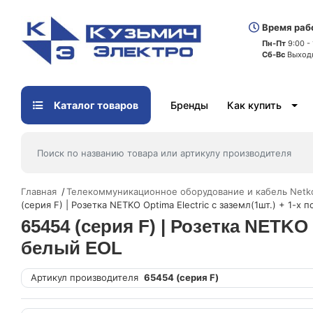
Время раб
Пн-Пт
9:00 -
Сб-Вс
Выход
Каталог товаров
Бренды
Как купить
Главная
Телекоммуникационное оборудование и кабель Netk
(серия F) | Розетка NETKO Optima Electric с заземл(1шт.) + 1-х 
65454 (серия F) | Розетка NETKO O
белый EOL
Артикул производителя
65454 (серия F)