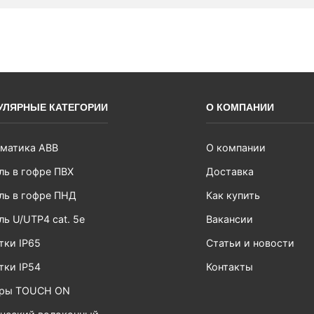
УЛЯРНЫЕ КАТЕГОРИИ
О КОМПАНИИ
матика ABB
О компании
ль в гофре ПВХ
Доставка
ль в гофре ПНД
Как купить
ль U/UTP4 cat. 5e
Вакансии
тки IP65
Статьи и новости
тки IP54
Контакты
ары TOUCH ON