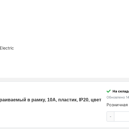
ми
lectric
На склад
Обновлено 14
иваемый в рамку, 10A, пластик, IP20, цвет
Розничная 
-