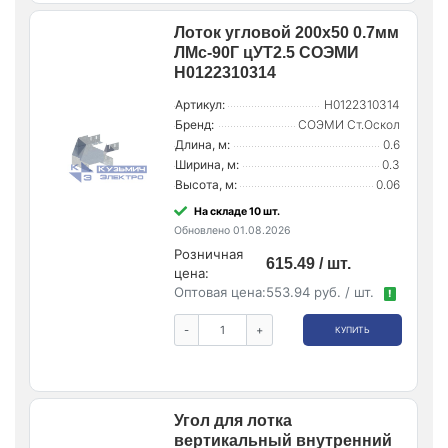
Лоток угловой 200х50 0.7мм
ЛМс-90Г цУТ2.5 СОЭМИ
Н0122310314
Артикул:
Н0122310314
Бренд:
СОЭМИ Ст.Оскол
Длина, м:
0.6
Ширина, м:
0.3
Высота, м:
0.06
На складе 10 шт.
Обновлено 01.08.2026
Розничная
615.49 / шт.
цена:
Оптовая цена:
553.94 руб. / шт.
!
-
+
КУПИТЬ
Угол для лотка
вертикальный внутренний