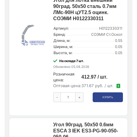
Угол для лотка внешний
90град. 50х50 сталь 0.7мм
ЛМс-90Н цУТ2.5 оцинк.
СОЭМИ Н0122330311
Артикул:
Н0122330311
Бренд:
СОЭМИ Ст.Оскол
Длина, м:
0.55
Ширина, м:
0.05
Высота, м:
0.05
На складе 7 шт.
Обновлено 05.08.2026
Розничная
412.97 / шт.
цена:
Оптовая цена:
371.67 руб. / шт.
!
-
+
КУПИТЬ
Угол 90град. 50х50 0.6мм
ESCA 3 IEK ES3-PG-90-050-
050-06