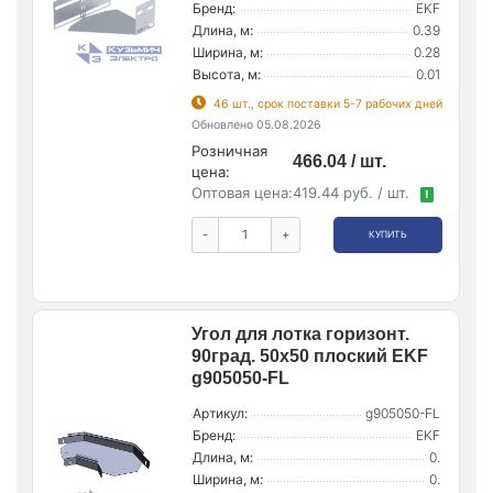
Бренд:
EKF
Длина, м:
0.39
Ширина, м:
0.28
Высота, м:
0.01
46 шт., срок поставки 5-7 рабочих дней
Обновлено 05.08.2026
Розничная
466.04 / шт.
цена:
Оптовая цена:
419.44 руб. / шт.
!
-
+
КУПИТЬ
Угол для лотка горизонт.
90град. 50х50 плоский EKF
g905050-FL
Артикул:
g905050-FL
Бренд:
EKF
Длина, м:
0.
Ширина, м:
0.