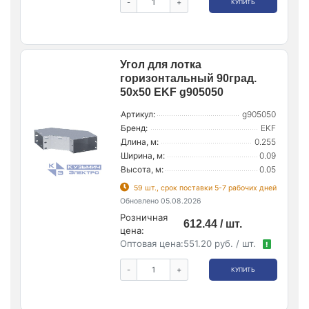
-
+
КУПИТЬ
Угол для лотка
горизонтальный 90град.
50х50 EKF g905050
Артикул:
g905050
Бренд:
EKF
Длина, м:
0.255
Ширина, м:
0.09
Высота, м:
0.05
59 шт., срок поставки 5-7 рабочих дней
Обновлено 05.08.2026
Розничная
612.44 / шт.
цена:
Оптовая цена:
551.20 руб. / шт.
!
-
+
КУПИТЬ