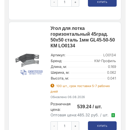
-
+
КУПИТЬ
Угол для лотка
горизонтальный 45град.
50х50 сталь 1мм GL45-50-50
КМ LO0134
Артикул:
LO0134
Бренд:
КМ-Профиль
Длина, м:
0.169
Ширина, м:
0.062
Высота, м:
0.041
100 шт., срок поставки 5-7 рабочих
дней
Обновлено 06.08.2026
Розничная
539.24 / шт.
цена:
Оптовая цена:
485.32 руб. / шт.
!
-
+
КУПИТЬ