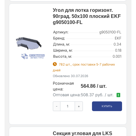
Угол для лотка горизонт.
90град. 50х100 плоский EKF
g9050100-FL
Артикул:
g9050100-FL
Бренд:
EKF
Длина, м:
0.34
Ширина, м:
0.18
Высота, м:
0.001
782 шт., срок поставки 5-7 рабочих
дней
Обновлено 30.07.2026
Розничная
564.86 / шт.
цена:
Оптовая цена:
508.37 руб. / шт.
!
-
+
КУПИТЬ
Секция угловая для LKS