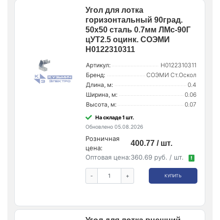
Угол для лотка
горизонтальный 90град.
50х50 сталь 0.7мм ЛМс-90Г
цУТ2.5 оцинк. СОЭМИ
Н0122310311
Артикул:
Н0122310311
Бренд:
СОЭМИ Ст.Оскол
Длина, м:
0.4
Ширина, м:
0.06
Высота, м:
0.07
На складе 1 шт.
Обновлено 05.08.2026
Розничная
400.77 / шт.
цена:
Оптовая цена:
360.69 руб. / шт.
!
-
+
КУПИТЬ