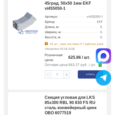
45град. 50х50 1мм EKF
vi455050-1
Артикул:
vi455050-1
Бренд:
EKF
Длина, м:
0.
Ширина, м:
0.
Высота, м:
0.
40 шт., срок поставки 5-7 рабочих дней
Обновлено 05.08.2026
Розничная
625.86 / шт.
цена:
Оптовая цена:
563.27 руб. / шт.
!
-
+
КУПИТЬ
Секция угловая для LKS
85х300 RBL 90 830 FS RU
сталь конвейерный цинк
OBO 6077519