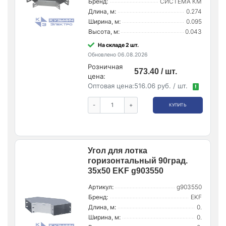
Бренд:
СИСТЕМА КМ
Длина, м:
0.274
Ширина, м:
0.095
Высота, м:
0.043
На складе 2 шт.
Обновлено 06.08.2026
Розничная
573.40 / шт.
цена:
Оптовая цена:
516.06 руб. / шт.
!
-
+
КУПИТЬ
Угол для лотка
горизонтальный 90град.
35х50 EKF g903550
Артикул:
g903550
Бренд:
EKF
Длина, м:
0.
Ширина, м:
0.