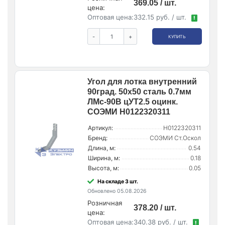
369.05 / шт.
цена:
Оптовая цена:
332.15 руб. / шт.
!
-
+
КУПИТЬ
Угол для лотка внутренний
90град. 50х50 сталь 0.7мм
ЛМс-90В цУТ2.5 оцинк.
СОЭМИ Н0122320311
Артикул:
Н0122320311
Бренд:
СОЭМИ Ст.Оскол
Длина, м:
0.54
Ширина, м:
0.18
Высота, м:
0.05
На складе 3 шт.
Обновлено 05.08.2026
Розничная
378.20 / шт.
цена:
Оптовая цена:
340.38 руб. / шт.
!