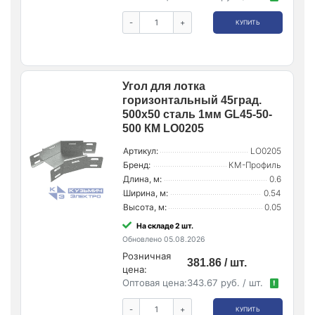
-
+
КУПИТЬ
Угол для лотка
горизонтальный 45град.
500х50 сталь 1мм GL45-50-
500 КМ LO0205
Артикул:
LO0205
Бренд:
КМ-Профиль
Длина, м:
0.6
Ширина, м:
0.54
Высота, м:
0.05
На складе 2 шт.
Обновлено 05.08.2026
Розничная
381.86 / шт.
цена:
Оптовая цена:
343.67 руб. / шт.
!
-
+
КУПИТЬ