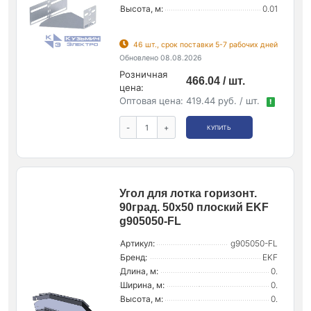
Высота, м:
0.01
46 шт., срок поставки 5-7 рабочих дней
Обновлено 08.08.2026
Розничная
466.04 / шт.
цена:
Оптовая цена:
419.44 руб. / шт.
!
-
+
КУПИТЬ
Угол для лотка горизонт.
90град. 50х50 плоский EKF
g905050-FL
Артикул:
g905050-FL
Бренд:
EKF
Длина, м:
0.
Ширина, м:
0.
Высота, м:
0.