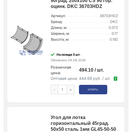
90град. 200х100 CS 90 гор.
оцинк. DKC 36703HDZ
Артикул:
36703HDZ
Бренд:
DKC
Длина, м:
0.072
Ширина, м:
0.17
Высота, м:
0.192
На складе 3 шт.
Обновлено 06.08.2026
Розничная
494.10 / шт.
цена:
Оптовая цена:
444.69 руб. / шт.
!
-
+
КУПИТЬ
Угол для лотка
горизонтальный 45град.
50х50 сталь 1мм GL45-50-50