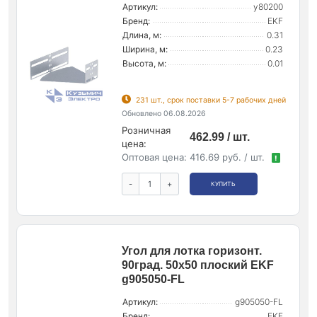
Артикул:
y80200
Бренд:
EKF
Длина, м:
0.31
Ширина, м:
0.23
Высота, м:
0.01
231 шт., срок поставки 5-7 рабочих дней
Обновлено 06.08.2026
Розничная
462.99 / шт.
цена:
Оптовая цена:
416.69 руб. / шт.
!
-
+
КУПИТЬ
Угол для лотка горизонт.
90град. 50х50 плоский EKF
g905050-FL
Артикул:
g905050-FL
Бренд:
EKF