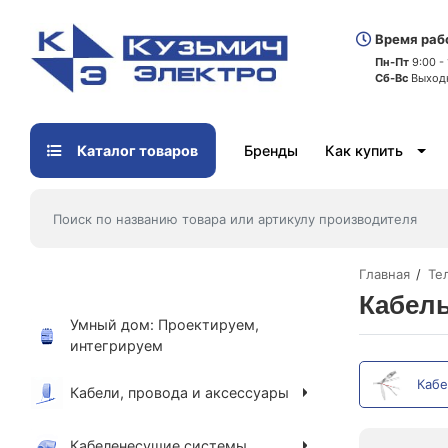
Время раб
Пн-Пт
9:00 -
Сб-Вс
Выход
Каталог товаров
Бренды
Как купить
Главная
Те
Кабел
Умный дом: Проектируем,
интегрируем
Кабе
Кабели, провода и аксессуары
Кабеленесущие системы