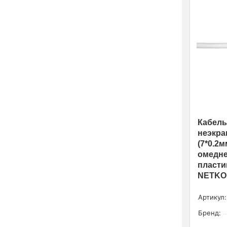
Кабель
неэкра
(7*0.2
омедн
пласти
NETKO 
Артикул:
Бренд: