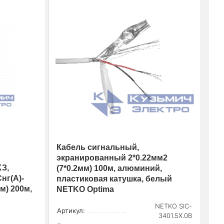
Кабель сигнальный,
экранированный 2*0.22мм2
З,
(7*0.2мм) 100м, алюминий,
нг(А)-
пластиковая катушка, белый
м) 200м,
NETKO Optima
NETKO SIC-
Артикул:
3401.5X.0B