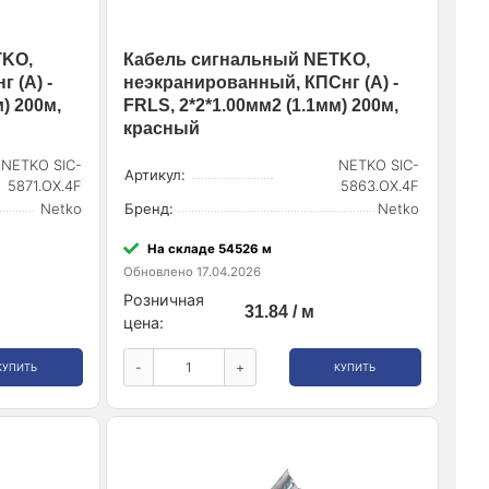
TKO,
Кабель сигнальный NETKO,
 (А) -
неэкранированный, КПСнг (А) -
) 200м,
FRLS, 2*2*1.00мм2 (1.1мм) 200м,
красный
NETKO SIC-
NETKO SIC-
Артикул:
5871.OX.4F
5863.OX.4F
Netko
Бренд:
Netko
На складе 54526 м
Обновлено 17.04.2026
Розничная
31.84 / м
цена:
-
+
КУПИТЬ
КУПИТЬ