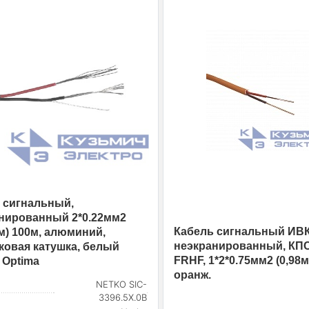
 сигнальный,
нированный 2*0.22мм2
Кабель сигнальный ИВК
мм) 100м, алюминий,
неэкранированный, КПС
ковая катушка, белый
FRHF, 1*2*0.75мм2 (0,98м
Optima
оранж.
NETKO SIC-
3396.5X.0B