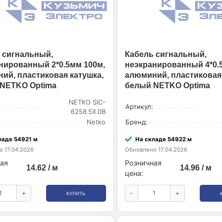
 сигнальный,
Кабель сигнальный,
нированный 2*0.5мм 100м,
неэкранированный 4*0.
ий, пластиковая катушка,
алюминий, пластиковая 
NETKO Optima
белый NETKO Optima
NETKO SIC-
Артикул:
6258.5X.0B
Netko
Бренд:
ладе 54921 м
На складе 54922 м
 17.04.2026
Обновлено 17.04.2026
ая
Розничная
14.62 / м
14.96 / м
цена:
+
-
+
КУПИТЬ