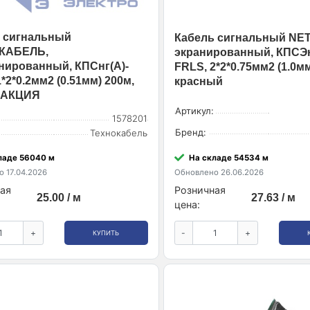
 сигнальный
Кабель сигнальный NE
КАБЕЛЬ,
экранированный, КПСЭнг
нированный, КПСнг(А)-
FRLS, 2*2*0.75мм2 (1.0мм
*2*0.2мм2 (0.51мм) 200м,
красный
 АКЦИЯ
Артикул:
1578201
Бренд:
Технокабель
ладе 56040 м
На складе 54534 м
 17.04.2026
Обновлено 26.06.2026
ая
Розничная
25.00 / м
27.63 / м
цена:
+
-
+
КУПИТЬ