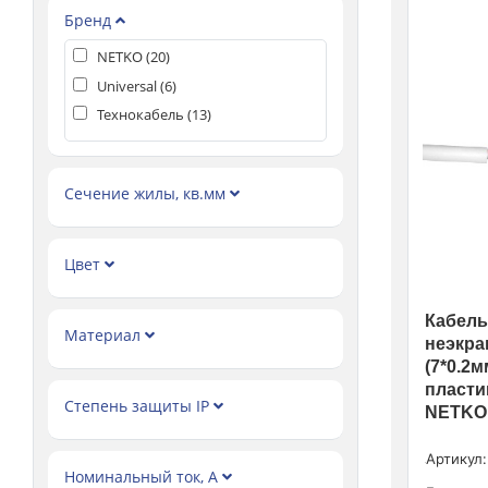
Бренд
NETKO (
20
)
Universal (
6
)
Технокабель (
13
)
Сечение жилы, кв.мм
Цвет
Кабель
Материал
неэкра
(7*0.2
пласти
Степень защиты IP
NETKO 
Артикул:
Номинальный ток, А