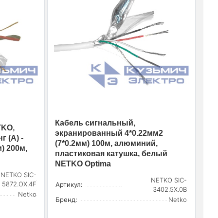
Кабель сигнальный,
TKO,
экранированный 4*0.22мм2
 (А) -
(7*0.2мм) 100м, алюминий,
) 200м,
пластиковая катушка, белый
NETKO Optima
NETKO SIC-
NETKO SIC-
5872.OX.4F
Артикул:
3402.5X.0B
Netko
Бренд:
Netko