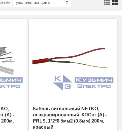
ать по
TKO,
Кабель сигнальный NETKO,
 (А) -
неэкранированный, КПСнг (А) -
 200м,
FRLS, 1*2*0.5мм2 (0.8мм) 200м,
красный