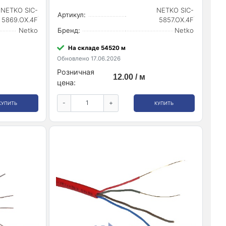
NETKO SIC-
NETKO SIC-
Артикул:
5869.OX.4F
5857.OX.4F
Netko
Бренд:
Netko
На складе 54520 м
Обновлено 17.06.2026
Розничная
12.00 / м
цена:
-
+
КУПИТЬ
КУПИТЬ