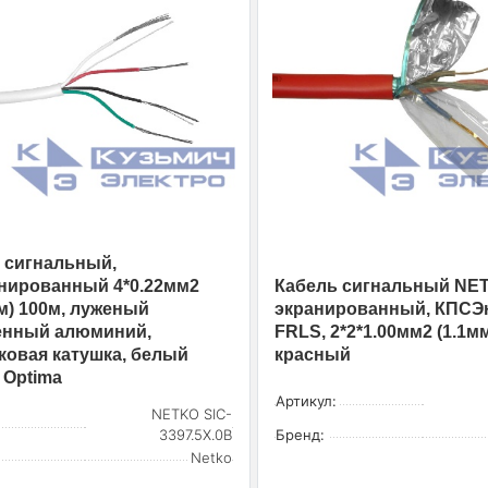
 сигнальный,
нированный 4*0.22мм2
Кабель сигнальный NE
мм) 100м, луженый
экранированный, КПСЭнг
енный алюминий,
FRLS, 2*2*1.00мм2 (1.1мм
ковая катушка, белый
красный
Optima
Артикул:
NETKO SIC-
3397.5X.0B
Бренд:
Netko