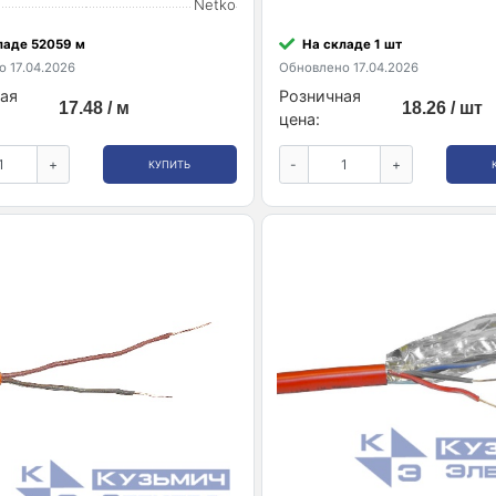
Netko
ладе 52059 м
На складе 1 шт
 17.04.2026
Обновлено 17.04.2026
ая
Розничная
17.48 / м
18.26 / шт
цена:
+
-
+
КУПИТЬ