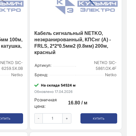
Кабель сигнальный NETKO,
5мм 100м,
неэкранированный, КПСнг (А) -
катушка,
FRLS, 2*2*0.5мм2 (0.8мм) 200м,
красный
NETKO SIC-
NETKO SIC-
Артикул:
6259.5X.0B
5861.OX.4F
Netko
Бренд:
Netko
На складе 54524 м
Обновлено 17.04.2026
Розничная
16.80 / м
цена:
-
+
КУПИТЬ
КУПИТЬ