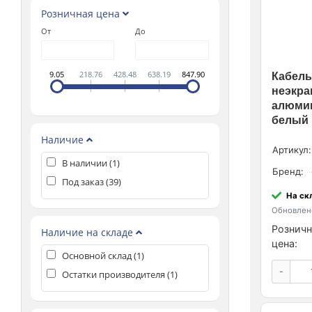
Розничная цена
От
До
9.05
218.76
428.48
638.19
847.90
Кабель
неэкра
алюмин
белый 
Наличие
Артикул:
В наличии (
1
)
Бренд:
Под заказ (
39
)
На ск
Обновлено
Розничн
Наличие на складе
цена:
Основной склад (
1
)
-
Остатки производителя (
1
)