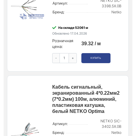
NETKO SIC-
Артикул:
3398.5X.0B
Бренд:
Netko
На складе 52061 м
Обновлено 17.04.2026
Розничная
39.32 / м
цена:
-
+
КУПИТЬ
Кабель сигнальный,
экранированный 4*0.22мм2
(7*0.2мм) 100м, алюминий,
пластиковая катушка,
белый NETKO Optima
NETKO SIC-
Артикул:
3402.5X.0B
Бренд:
Netko