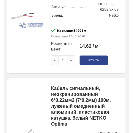
NETKO SIC-
Артикул:
6258.5X.0B
Бренд:
Netko
На складе 54921 м
Обновлено 17.04.2026
Розничная
14.62 / м
цена:
-
+
КУПИТЬ
Кабель сигнальный,
неэкранированный
6*0.22мм2 (7*0.2мм) 100м,
луженый омедненный
алюминий, пластиковая
катушка, белый NETKO
Optima