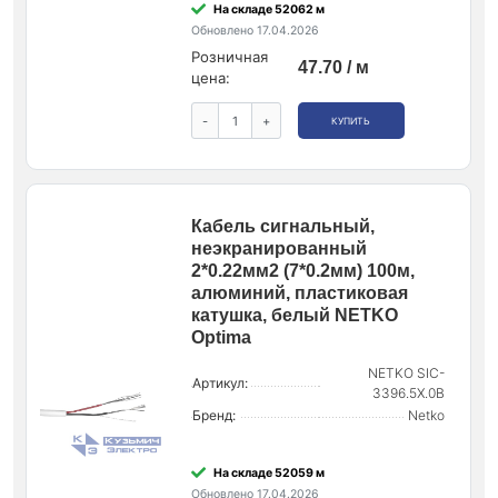
На складе 52062 м
Обновлено 17.04.2026
Розничная
47.70 / м
цена:
-
+
КУПИТЬ
Кабель сигнальный,
неэкранированный
2*0.22мм2 (7*0.2мм) 100м,
алюминий, пластиковая
катушка, белый NETKO
Optima
NETKO SIC-
Артикул:
3396.5X.0B
Бренд:
Netko
На складе 52059 м
Обновлено 17.04.2026