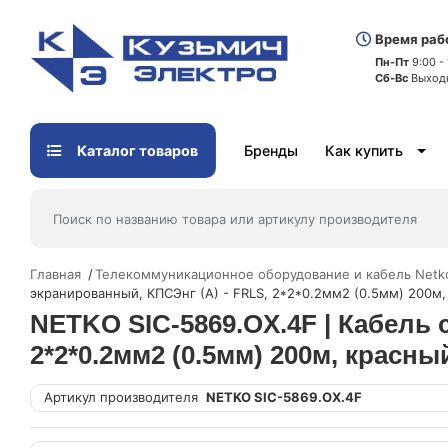
Время раб
Пн-Пт
9:00 -
Сб-Вс
Выход
Каталог товаров
Бренды
Как купить
Главная
Телекоммуникационное оборудование и кабель Netk
экранированный, КПСЭнг (А) - FRLS, 2*2*0.2мм2 (0.5мм) 200м
NETKO SIC-5869.OX.4F | Кабель
2*2*0.2мм2 (0.5мм) 200м, красны
Артикул производителя
NETKO SIC-5869.OX.4F