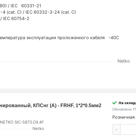
90) / IEC 60331-21
 (cat. C) / IEC 60332-3-24 (cat. C)
/ IEC 60754-2
Температура эксплуатации проложенного кабеля -40С
Netko
На склад
ированный, КПСнг (А) - FRHF, 1*2*0.5мм2
Обновлено 17
Розничная 
NETKO SIC-5873.OX.4F
Netko
-