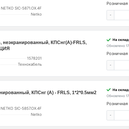
Розничная 
NETKO SIC-5871.OX.4F
Netko
-
На склад
 неэкранированный, КПСнг(А)-FRLS,
Обновлено 17
АКЦИЯ
Розничная 
1578201
Технокабель
-
На склад
ированный, КПСнг (А) - FRLS, 1*2*0.5мм2
Обновлено 17
Розничная 
NETKO SIC-5857.OX.4F
Netko
-