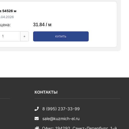
е 54526 м
.04.2026
цена:
31.84 / м
+
КУПИТЬ
КОНТАКТЫ
8 (995) 237-33-99
sale@kuzmich-el.ru
Офис
:
194292
,
Санкт-Петербург
,
1-й