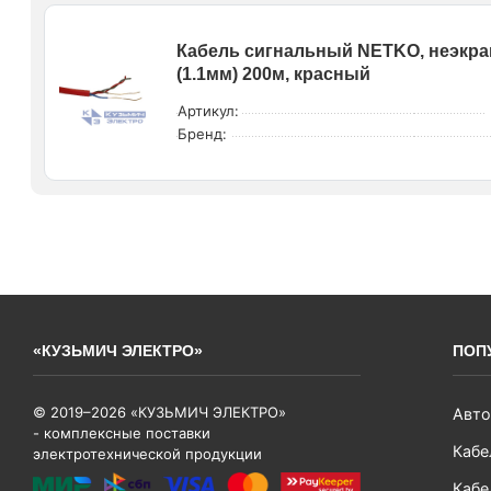
Кабель сигнальный NETKO, неэкран
(1.1мм) 200м, красный
Артикул:
Бренд:
«КУЗЬМИЧ ЭЛЕКТРО»
ПОП
© 2019–2026 «КУЗЬМИЧ ЭЛЕКТРО»
Авто
- комплексные поставки
Кабе
электротехнической продукции
Кабе