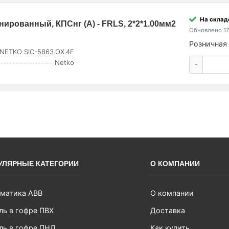
На склад
ированный, КПСнг (А) - FRLS, 2*2*1.00мм2
Обновлено 17
Розничная 
NETKO SIC-5863.OX.4F
Netko
-
УЛЯРНЫЕ КАТЕГОРИИ
О КОМПАНИИ
матика ABB
О компании
ль в гофре ПВХ
Доставка
ль в гофре ПНД
Как купить