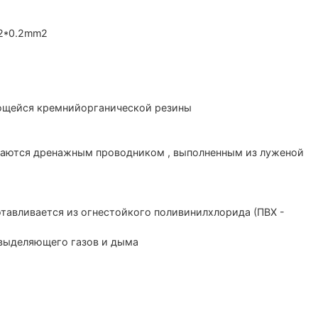
*2*0.2mm2
ющейся кремнийорганической резины
даются дренажным проводником , выполненным из луженой
тавливается из огнестойкого поливинилхлорида (ПВХ -
 выделяющего газов и дыма