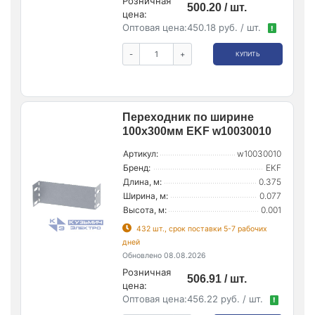
Розничная
500.20 / шт.
цена:
Оптовая цена:
450.18 руб. / шт.
!
-
+
КУПИТЬ
Переходник по ширине
100х300мм EKF w10030010
Артикул:
w10030010
Бренд:
EKF
Длина, м:
0.375
Ширина, м:
0.077
Высота, м:
0.001
432 шт., срок поставки 5-7 рабочих
дней
Обновлено 08.08.2026
Розничная
506.91 / шт.
цена:
Оптовая цена:
456.22 руб. / шт.
!