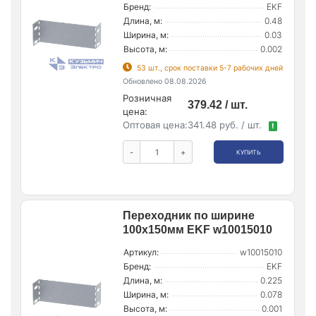
Бренд:
EKF
Длина, м:
0.48
Ширина, м:
0.03
Высота, м:
0.002
53 шт., срок поставки 5-7 рабочих дней
Обновлено 08.08.2026
Розничная
379.42 / шт.
цена:
Оптовая цена:
341.48 руб. / шт.
!
-
+
КУПИТЬ
Переходник по ширине
100х150мм EKF w10015010
Артикул:
w10015010
Бренд:
EKF
Длина, м:
0.225
Ширина, м:
0.078
Высота, м:
0.001