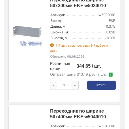
50х300мм EKF w5030010
Артикул:
w5030010
Бренд:
EKF
Длина, м:
0.375
Ширина, м:
0.028
Высота, м:
0.001
117 шт., срок поставки 5-7 рабочих
дней
Обновлено 08.08.2026
Розничная
344.65 / шт.
цена:
Оптовая цена:
310.19 руб. / шт.
!
-
+
КУПИТЬ
Переходник по ширине
50х400мм EKF w5040010
Артикул:
w5040010