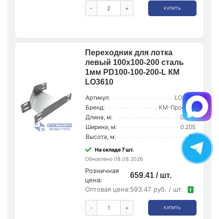
-
+
КУПИТЬ
Переходник для лотка
левый 100х100-200 сталь
1мм PD100-100-200-L КМ
LO3610
Артикул:
LO3610
Бренд:
КМ-Профиль
Длина, м:
0.255
Ширина, м:
0.205
Высота, м:
0.1
На складе 7 шт.
Обновлено 08.08.2026
Розничная
659.41 / шт.
цена:
Оптовая цена:
593.47 руб. / шт.
!
-
+
КУПИТЬ