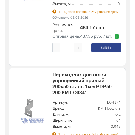
Высота, м:
0.
1 шт., срок поставки 5-7 рабочих дней
Обновлено 08.08.2026
Розничная
486.17 / шт.
цена:
Оптовая цена:
437.55 руб. / шт.
!
-
+
КУПИТЬ
Переходник для лотка
упрощенный правый
200х50 сталь 1мм PDP50-
200 КМ LO4341
Артикул:
LO4341
Бренд:
КМ-Профиль
Длина, м:
0.2
Ширина, м:
0.1
Высота, м:
0.045
1 шт., срок поставки 5-7 рабочих дней