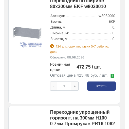
Переходник по ширине
80х300мм EKF w8030010
Артикул:
w8030010
Бренд:
EKF
Длина, м:
0.
Ширина, м:
0.
Высота, м:
0.
124 шт., срок поставки 5-7 рабочих
дней
Обновлено 08.08.2026
Розничная
472.75 / шт.
цена:
Оптовая цена:
425.48 руб. / шт.
!
-
+
КУПИТЬ
Переходник упрощенный
горизонт. на 300мм Н100
0.7мм Промрукав PR16.1062