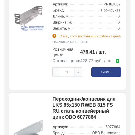
Артикул:
PR16.1062
Бренд:
Промрукав
Длина, м:
0.
Ширина, м:
0.
Высота, м:
0.
57 шт., срок поставки 5-7 рабочих дней
Обновлено 08.08.2026
Розничная
476.41 / шт.
цена:
Оптовая цена:
428.77 руб. / шт.
!
-
+
КУПИТЬ
Переходник/концевик для
LKS 85х150 RWEB 815 FS
RU сталь конвейерный
цинк OBO 6077864
Артикул:
6077864
Бренд:
OBO Bettermann