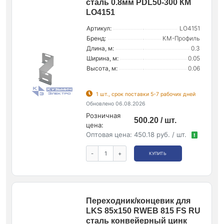
сталь 0.8мм PDL50-300 КМ
LO4151
Артикул:
LO4151
Бренд:
КМ-Профиль
Длина, м:
0.3
Ширина, м:
0.05
Высота, м:
0.06
1 шт., срок поставки 5-7 рабочих дней
Обновлено 06.08.2026
Розничная
500.20 / шт.
цена:
Оптовая цена:
450.18 руб. / шт.
!
-
+
КУПИТЬ
Переходник/концевик для
LKS 85х150 RWEB 815 FS RU
сталь конвейерный цинк