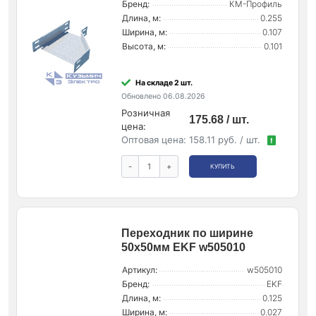
Бренд:
КМ-Профиль
Длина, м:
0.255
Ширина, м:
0.107
Высота, м:
0.101
На складе 2 шт.
Обновлено 06.08.2026
Розничная
175.68 / шт.
цена:
Оптовая цена:
158.11 руб. / шт.
!
-
+
КУПИТЬ
Переходник по ширине
50х50мм EKF w505010
Артикул:
w505010
Бренд:
EKF
Длина, м:
0.125
Ширина, м:
0.027