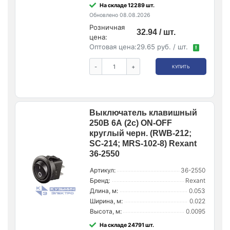
На складе 12289 шт.
Обновлено 08.08.2026
Розничная
32.94 / шт.
цена:
Оптовая цена:
29.65 руб. / шт.
!
-
+
КУПИТЬ
Выключатель клавишный
250В 6А (2с) ON-OFF
круглый черн. (RWB-212;
SC-214; MRS-102-8) Rexant
36-2550
Артикул:
36-2550
Бренд:
Rexant
Длина, м:
0.053
Ширина, м:
0.022
Высота, м:
0.0095
На складе 24791 шт.