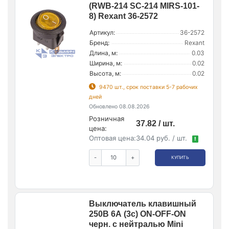
(RWB-214 SC-214 MIRS-101-
8) Rexant 36-2572
Артикул:
36-2572
Бренд:
Rexant
Длина, м:
0.03
Ширина, м:
0.02
Высота, м:
0.02
9470 шт., срок поставки 5-7 рабочих
дней
Обновлено 08.08.2026
Розничная
37.82 / шт.
цена:
Оптовая цена:
34.04 руб. / шт.
!
-
+
КУПИТЬ
Выключатель клавишный
250В 6А (3с) ON-OFF-ON
черн. с нейтралью Mini