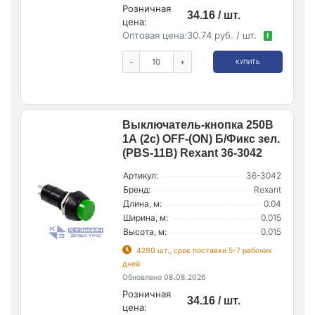
Розничная
34.16 / шт.
цена:
Оптовая цена:
30.74 руб. / шт.
!
-
+
КУПИТЬ
Выключатель-кнопка 250В
1А (2с) OFF-(ON) Б/Фикс зел.
(PBS-11В) Rexant 36-3042
Артикул:
36-3042
Бренд:
Rexant
Длина, м:
0.04
Ширина, м:
0.015
Высота, м:
0.015
4290 шт., срок поставки 5-7 рабочих
дней
Обновлено 08.08.2026
Розничная
34.16 / шт.
цена: