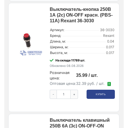
Выключатель-кнопка 250В
1А (2с) ON-OFF красн. (PBS-
11А) Rexant 36-3030
Артикул:
36-3030
Бренд:
Rexant
Длина, м:
0.04
Ширина, м:
0.017
Высота, м:
0.017
На складе 11789 шт.
Обновлено 08.08.2026
Розничная
35.99 / шт.
цена:
Оптовая цена:
32.39 руб. / шт.
!
-
+
КУПИТЬ
Выключатель клавишный
250В 6А (3с) ON-OFF-ON