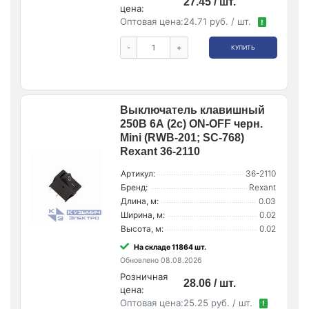
27.45 / шт.
цена:
Оптовая цена:
24.71 руб. / шт.
!
-
+
КУПИТЬ
Выключатель клавишный
250В 6А (2с) ON-OFF черн.
Mini (RWB-201; SC-768)
Rexant 36-2110
Артикул:
36-2110
Бренд:
Rexant
Длина, м:
0.03
Ширина, м:
0.02
Высота, м:
0.02
На складе 11864 шт.
Обновлено 08.08.2026
Розничная
28.06 / шт.
цена:
Оптовая цена:
25.25 руб. / шт.
!