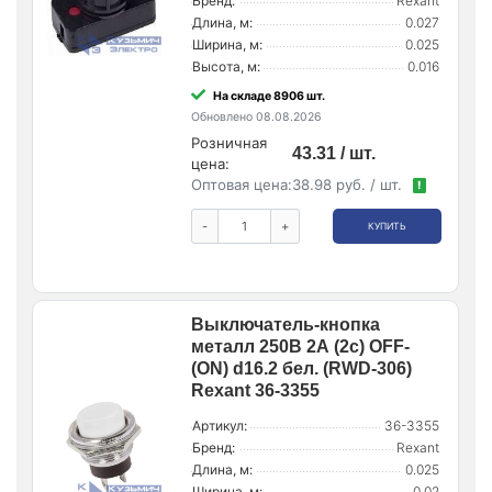
Бренд:
Rexant
Длина, м:
0.027
Ширина, м:
0.025
Высота, м:
0.016
На складе 8906 шт.
Обновлено 08.08.2026
Розничная
43.31 / шт.
цена:
Оптовая цена:
38.98 руб. / шт.
!
-
+
КУПИТЬ
Выключатель-кнопка
металл 250В 2А (2с) OFF-
(ON) d16.2 бел. (RWD-306)
Rexant 36-3355
Артикул:
36-3355
Бренд:
Rexant
Длина, м:
0.025
Ширина, м:
0.02