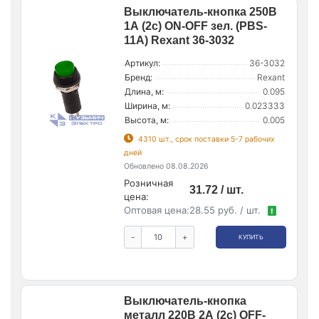
Выключатель-кнопка 250В
1А (2с) ON-OFF зел. (PBS-
11А) Rexant 36-3032
Артикул:
36-3032
Бренд:
Rexant
Длина, м:
0.095
Ширина, м:
0.023333
Высота, м:
0.005
4310 шт., срок поставки 5-7 рабочих
дней
Обновлено 08.08.2026
Розничная
31.72 / шт.
цена:
Оптовая цена:
28.55 руб. / шт.
!
-
+
КУПИТЬ
Выключатель-кнопка
металл 220В 2А (2с) OFF-