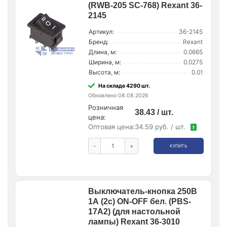
(RWB-205 SC-768) Rexant 36-
2145
Артикул:
36-2145
Бренд:
Rexant
Длина, м:
0.0665
Ширина, м:
0.0275
Высота, м:
0.01
На складе 4290 шт.
Обновлено 08.08.2026
Розничная
38.43 / шт.
цена:
Оптовая цена:
34.59 руб. / шт.
!
-
+
КУПИТЬ
Выключатель-кнопка 250В
1А (2с) ON-OFF бел. (PBS-
17A2) (для настольной
лампы) Rexant 36-3010