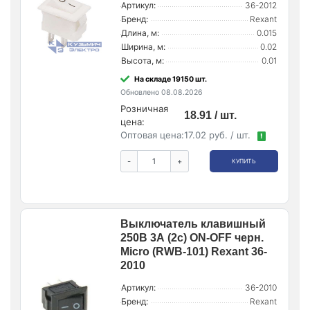
Артикул:
36-2012
Бренд:
Rexant
Длина, м:
0.015
Ширина, м:
0.02
Высота, м:
0.01
На складе 19150 шт.
Обновлено 08.08.2026
Розничная
18.91 / шт.
цена:
Оптовая цена:
17.02 руб. / шт.
!
-
+
КУПИТЬ
Выключатель клавишный
250В 3А (2с) ON-OFF черн.
Micro (RWB-101) Rexant 36-
2010
Артикул:
36-2010
Бренд:
Rexant