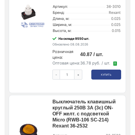
Артикул:
36-3010
Бренд:
Rexant
Длина, м:
0.025
Ширина, м:
0.025
Высота, м:
0.015
На складе 9550 шт.
Обновлено 08.08.2026
Розничная
40.87 / шт.
цена:
Оптовая цена:
36.78 руб. / шт.
!
-
+
КУПИТЬ
Выключатель клавишный
круглый 250В 3А (3с) ON-
OFF желт. с подсветкой
Micro (RWB-106 SC-214)
Rexant 36-2532