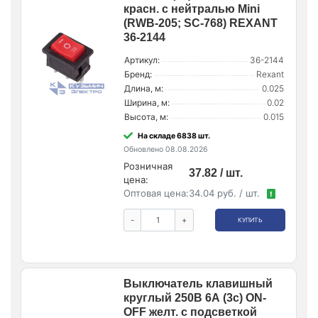
красн. с нейтралью Mini
(RWB-205; SC-768) REXANT
36-2144
Артикул:
36-2144
Бренд:
Rexant
Длина, м:
0.025
Ширина, м:
0.02
Высота, м:
0.015
На складе 6838 шт.
Обновлено 08.08.2026
Розничная
37.82 / шт.
цена:
Оптовая цена:
34.04 руб. / шт.
!
-
+
КУПИТЬ
Выключатель клавишный
круглый 250В 6А (3с) ON-
OFF желт. с подсветкой