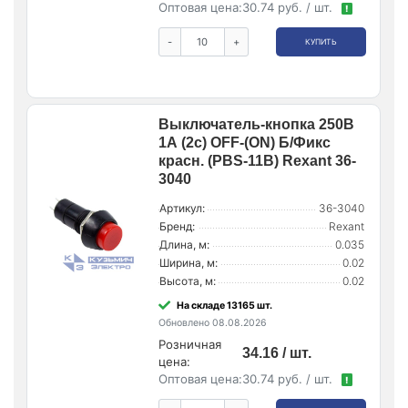
Оптовая цена:
30.74 руб. / шт.
!
-
+
КУПИТЬ
Выключатель-кнопка 250В
1А (2с) OFF-(ON) Б/Фикс
красн. (PBS-11В) Rexant 36-
3040
Артикул:
36-3040
Бренд:
Rexant
Длина, м:
0.035
Ширина, м:
0.02
Высота, м:
0.02
На складе 13165 шт.
Обновлено 08.08.2026
Розничная
34.16 / шт.
цена:
Оптовая цена:
30.74 руб. / шт.
!