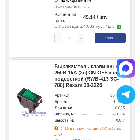
На складе 4310 шт.
Обновлено 08.08.2026
Розничная
45.14 / шт.
цена:
Оптовая цена:
40.63 руб. / шт.
!
-
+
КУПИТЬ
Выключатель клавишный
250В 15А (3с) ON-OFF зел. с
подсветкой (RWB-413 SC-
788) Rexant 36-2226
Артикул:
36-2226
Бренд:
Rexant
Длина, м:
0.035
Ширина, м:
0.04
Высота, м:
0.017
2480 шт., срок поставки 5-7 рабочих
дней