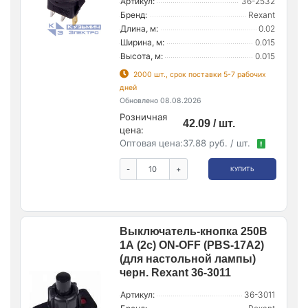
Артикул:
36-2532
Бренд:
Rexant
Длина, м:
0.02
Ширина, м:
0.015
Высота, м:
0.015
2000 шт., срок поставки 5-7 рабочих
дней
Обновлено 08.08.2026
Розничная
42.09 / шт.
цена:
Оптовая цена:
37.88 руб. / шт.
!
-
+
КУПИТЬ
Выключатель-кнопка 250В
1А (2с) ON-OFF (PBS-17A2)
(для настольной лампы)
черн. Rexant 36-3011
Артикул:
36-3011