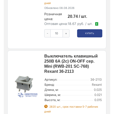
дней
Обновлено 08.08.2026
Розничная
20.74 / шт.
цена:
Оптовая цена:
18.67 руб. / шт.
!
-
+
КУПИТЬ
Выключатель клавишный
250В 6А (2с) ON-OFF сер.
Mini (RWB-201 SC-768)
Rexant 36-2113
Артикул:
36-2113
Бренд:
Rexant
Длина, м:
0.025
Ширина, м:
0.021
Высота, м:
0.015
2820 шт., срок поставки 5-7 рабочих
дней