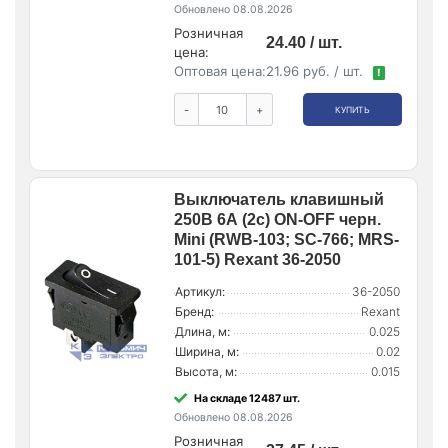
Обновлено 08.08.2026
Розничная
24.40 / шт.
цена:
Оптовая цена:
21.96 руб. / шт.
!
-
+
КУПИТЬ
Выключатель клавишный
250В 6А (2с) ON-OFF черн.
Mini (RWB-103; SC-766; MRS-
101-5) Rexant 36-2050
Артикул:
36-2050
Бренд:
Rexant
Длина, м:
0.025
Ширина, м:
0.02
Высота, м:
0.015
На складе 12487 шт.
Обновлено 08.08.2026
Розничная