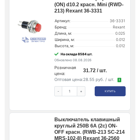
(ON) d10.2 красн. Mini (RWD-
213) Rexant 36-3331
Артикул:
36-3331
Бренд:
Rexant
Длина, м:
0.025
Ширина, м:
0.012
Высота, м:
0.012
На складе 8584 шт.
Обновлено 08.08.2026
Розничная
31.72 / шт.
цена:
Оптовая цена:
28.55 руб. / шт.
!
-
+
КУПИТЬ
Выключатель клавишный
круглый 250В 6А (2с) ON-
OFF красн. (RWB-213 SC-214
MRS-102-8) Rexant 36-2560