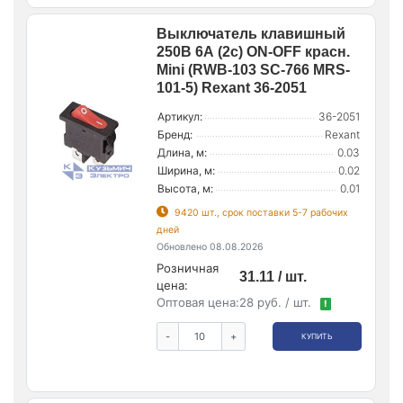
Выключатель клавишный
250В 6А (2с) ON-OFF красн.
Mini (RWB-103 SC-766 MRS-
101-5) Rexant 36-2051
Артикул:
36-2051
Бренд:
Rexant
Длина, м:
0.03
Ширина, м:
0.02
Высота, м:
0.01
9420 шт., срок поставки 5-7 рабочих
дней
Обновлено 08.08.2026
Розничная
31.11 / шт.
цена:
Оптовая цена:
28 руб. / шт.
!
-
+
КУПИТЬ