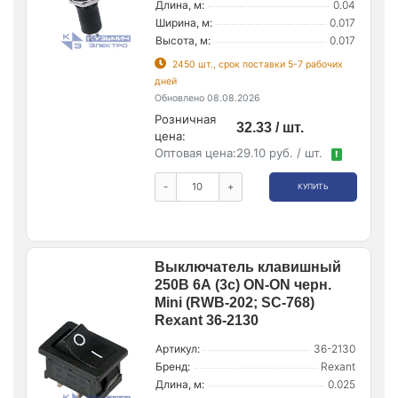
Длина, м:
0.04
Ширина, м:
0.017
Высота, м:
0.017
2450 шт., срок поставки 5-7 рабочих
дней
Обновлено 08.08.2026
Розничная
32.33 / шт.
цена:
Оптовая цена:
29.10 руб. / шт.
!
-
+
КУПИТЬ
Выключатель клавишный
250В 6А (3с) ON-ON черн.
Mini (RWB-202; SC-768)
Rexant 36-2130
Артикул:
36-2130
Бренд:
Rexant
Длина, м:
0.025