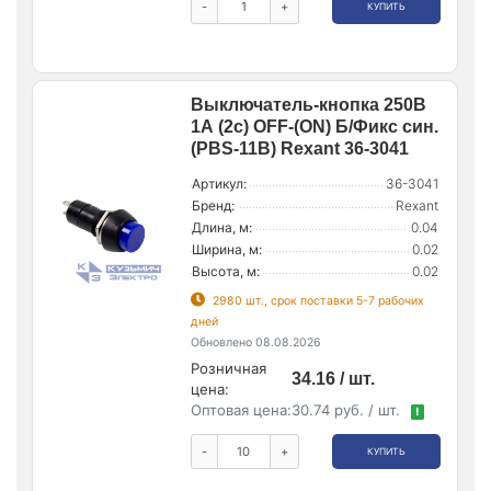
-
+
КУПИТЬ
Выключатель-кнопка 250В
1А (2с) OFF-(ON) Б/Фикс син.
(PBS-11В) Rexant 36-3041
Артикул:
36-3041
Бренд:
Rexant
Длина, м:
0.04
Ширина, м:
0.02
Высота, м:
0.02
2980 шт., срок поставки 5-7 рабочих
дней
Обновлено 08.08.2026
Розничная
34.16 / шт.
цена:
Оптовая цена:
30.74 руб. / шт.
!
-
+
КУПИТЬ