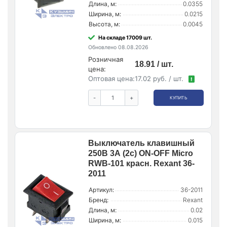
Длина, м:
0.0355
Ширина, м:
0.0215
Высота, м:
0.0045
На складе 17009 шт.
Обновлено 08.08.2026
Розничная
18.91 / шт.
цена:
Оптовая цена:
17.02 руб. / шт.
!
-
+
КУПИТЬ
Выключатель клавишный
250В 3А (2с) ON-OFF Micro
RWB-101 красн. Rexant 36-
2011
Артикул:
36-2011
Бренд:
Rexant
Длина, м:
0.02
Ширина, м:
0.015