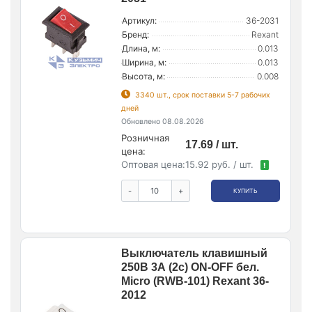
Артикул:
36-2031
Бренд:
Rexant
Длина, м:
0.013
Ширина, м:
0.013
Высота, м:
0.008
3340 шт., срок поставки 5-7 рабочих
дней
Обновлено 08.08.2026
Розничная
17.69 / шт.
цена:
Оптовая цена:
15.92 руб. / шт.
!
-
+
КУПИТЬ
Выключатель клавишный
250В 3А (2с) ON-OFF бел.
Micro (RWB-101) Rexant 36-
2012