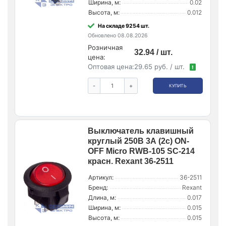
Ширина, м:
0.02
Высота, м:
0.012
На складе 9254 шт.
Обновлено 08.08.2026
Розничная
32.94 / шт.
цена:
Оптовая цена:
29.65 руб. / шт.
!
-
+
КУПИТЬ
Выключатель клавишный
круглый 250В 3А (2с) ON-
OFF Micro RWB-105 SC-214
красн. Rexant 36-2511
Артикул:
36-2511
Бренд:
Rexant
Длина, м:
0.017
Ширина, м:
0.015
Высота, м:
0.015