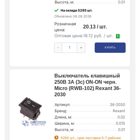
Высота, м:
0.01
На складе 5295 шт.
Обновлено 08.08.2026
Розничная
20.13 / шт.
цена:
Оптовая цена:
18.12 руб. / шт.
!
-
+
КУПИТЬ
Выключатель клавишный
250В 3А (3с) ON-ON черн.
Micro (RWB-102) Rexant 36-
2030
Артикул:
36-2030
Бренд:
Rexant
Длина, м:
0.02
Ширина, м:
0.015
Высота, м:
0.01
9290 шт., срок поставки 5-7 рабочих