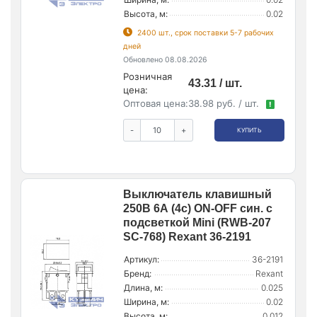
Высота, м:
0.02
2400 шт., срок поставки 5-7 рабочих
дней
Обновлено 08.08.2026
Розничная
43.31 / шт.
цена:
Оптовая цена:
38.98 руб. / шт.
!
-
+
КУПИТЬ
Выключатель клавишный
250В 6А (4с) ON-OFF син. с
подсветкой Mini (RWB-207
SC-768) Rexant 36-2191
Артикул:
36-2191
Бренд:
Rexant
Длина, м:
0.025
Ширина, м:
0.02
Высота, м:
0.012