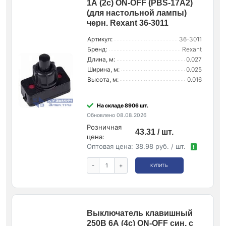
1А (2с) ON-OFF (PBS-17A2)
(для настольной лампы)
черн. Rexant 36-3011
Артикул:
36-3011
Бренд:
Rexant
Длина, м:
0.027
Ширина, м:
0.025
Высота, м:
0.016
На складе 8906 шт.
Обновлено 08.08.2026
Розничная
43.31 / шт.
цена:
Оптовая цена:
38.98 руб. / шт.
!
-
+
КУПИТЬ
Выключатель клавишный
250В 6А (4с) ON-OFF син. с