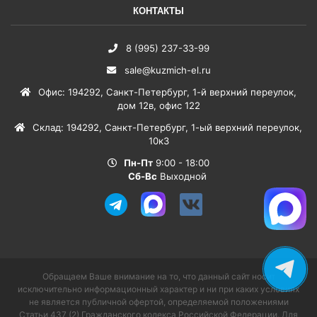
КОНТАКТЫ
8 (995) 237-33-99
sale@kuzmich-el.ru
Офис
:
194292
,
Санкт-Петербург
,
1-й верхний переулок,
дом 12в, офис 122
Склад
:
194292
,
Санкт-Петербург
,
1-ый верхний переулок,
10к3
Пн-Пт
9:00 - 18:00
Сб-Вс
Выходной
Обращаем Ваше внимание на то, что данный сайт носит
исключительно информационный характер и ни при каких условиях
не является публичной офертой, определяемой положениями
Статьи 437 (2) Гражданского кодекса Российской Федерации. Для