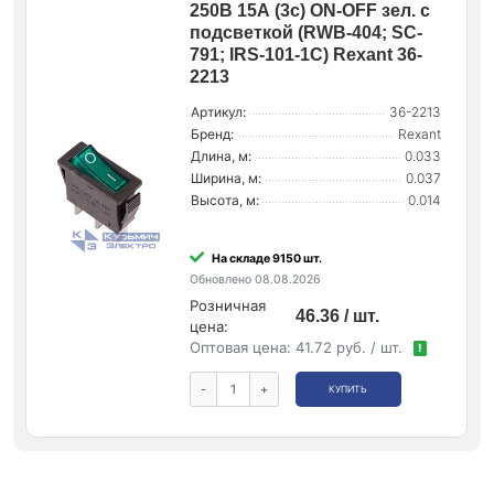
250В 15А (3с) ON-OFF зел. с
подсветкой (RWB-404; SC-
791; IRS-101-1C) Rexant 36-
2213
Артикул:
36-2213
Бренд:
Rexant
Длина, м:
0.033
Ширина, м:
0.037
Высота, м:
0.014
На складе 9150 шт.
Обновлено 08.08.2026
Розничная
46.36 / шт.
цена:
Оптовая цена:
41.72 руб. / шт.
!
-
+
КУПИТЬ