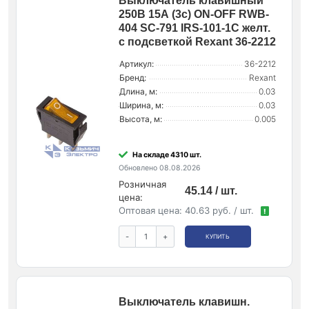
Выключатель клавишный
250В 15А (3с) ON-OFF RWB-
404 SC-791 IRS-101-1C желт.
с подсветкой Rexant 36-2212
Артикул:
36-2212
Бренд:
Rexant
Длина, м:
0.03
Ширина, м:
0.03
Высота, м:
0.005
На складе 4310 шт.
Обновлено 08.08.2026
Розничная
45.14 / шт.
цена:
Оптовая цена:
40.63 руб. / шт.
!
-
+
КУПИТЬ
Выключатель клавишн.