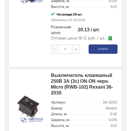
Ширина, м:
0.015
Высота, м:
0.01
На складе 26 шт.
Обновлено 06.08.2026
Розничная
20.13 / шт.
цена:
Оптовая цена:
18.12 руб. / шт.
!
-
+
КУПИТЬ
Выключатель клавишный
250В 3А (3с) ON-ON черн.
Micro (RWB-102) Rexant 36-
2030
Артикул:
36-2030
Бренд:
Rexant
Длина, м:
0.02
Ширина, м:
0.015
Высота, м:
0.01