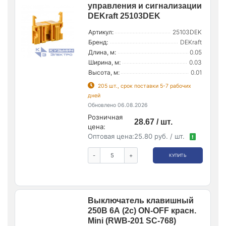
управления и сигнализации
DEKraft 25103DEK
Артикул:
25103DEK
Бренд:
DEKraft
Длина, м:
0.05
Ширина, м:
0.03
Высота, м:
0.01
205 шт., срок поставки 5-7 рабочих
дней
Обновлено 06.08.2026
Розничная
28.67 / шт.
цена:
Оптовая цена:
25.80 руб. / шт.
!
-
+
КУПИТЬ
Выключатель клавишный
250В 6А (2с) ON-OFF красн.
Mini (RWB-201 SC-768)