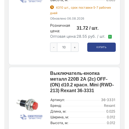
4310 шт., срок поставки 5-7 рабочих
дней
Обновлено 06.08.2026
Розничная
31.72 / шт.
цена:
Оптовая цена:
28.55 руб. / шт.
!
-
+
КУПИТЬ
Выключатель-кнопка
металл 220В 2А (2с) OFF-
(ON) d10.2 красн. Mini (RWD-
213) Rexant 36-3331
Артикул:
36-3331
Бренд:
Rexant
Длина, м:
0.025
Ширина, м:
0.012
Высота, м:
0.012