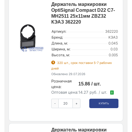
Держатель маркировки
OptiSignal Compact D22 С7-
MH2511 25x11мм ZBZ32
КЭАЗ 362220
Артикул:
362220
Бренд:
КЭАЗ
Длина, м:
0.045
Ширина, м:
0.03
Высота, м:
0.005
320 шт., срок поставки 5-7 рабочих
дней
Обновлено 29.07.2026
Розничная
15.86 / шт.
цена:
Оптовая цена:
14.27 руб. / шт.
!
-
+
КУПИТЬ
Держатель маркировки