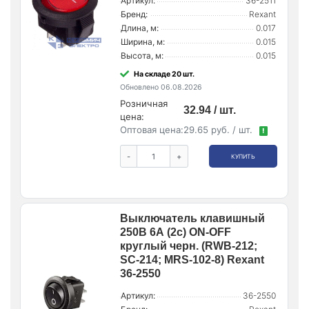
Артикул:
36-2511
Бренд:
Rexant
Длина, м:
0.017
Ширина, м:
0.015
Высота, м:
0.015
На складе 20 шт.
Обновлено 06.08.2026
Розничная
32.94 / шт.
цена:
Оптовая цена:
29.65 руб. / шт.
!
-
+
КУПИТЬ
Выключатель клавишный
250В 6А (2с) ON-OFF
круглый черн. (RWB-212;
SC-214; MRS-102-8) Rexant
36-2550
Артикул:
36-2550