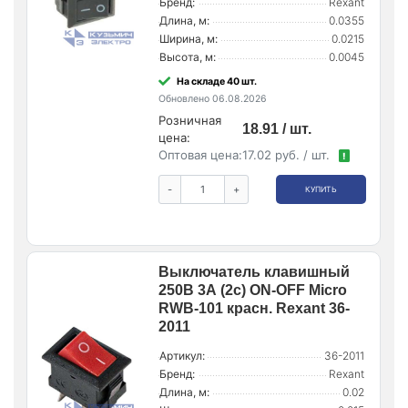
Бренд:
Rexant
Длина, м:
0.0355
Ширина, м:
0.0215
Высота, м:
0.0045
На складе 40 шт.
Обновлено 06.08.2026
Розничная
18.91 / шт.
цена:
Оптовая цена:
17.02 руб. / шт.
!
-
+
КУПИТЬ
Выключатель клавишный
250В 3А (2с) ON-OFF Micro
RWB-101 красн. Rexant 36-
2011
Артикул:
36-2011
Бренд:
Rexant
Длина, м:
0.02