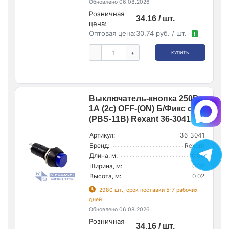
Обновлено 06.08.2026
Розничная
34.16 / шт.
цена:
Оптовая цена:
30.74 руб. / шт.
!
-
+
КУПИТЬ
Выключатель-кнопка 250В
1А (2с) OFF-(ON) Б/Фикс син.
(PBS-11В) Rexant 36-3041
Артикул:
36-3041
Бренд:
Rexant
Длина, м:
0.04
Ширина, м:
0.02
Высота, м:
0.02
2980 шт., срок поставки 5-7 рабочих
дней
Обновлено 06.08.2026
Розничная
34.16 / шт.