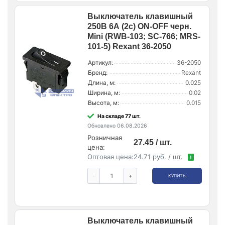
Выключатель клавишный
250В 6А (2с) ON-OFF черн.
Mini (RWB-103; SC-766; MRS-
101-5) Rexant 36-2050
Артикул:
36-2050
Бренд:
Rexant
Длина, м:
0.025
Ширина, м:
0.02
Высота, м:
0.015
На складе 77 шт.
Обновлено 06.08.2026
Розничная
27.45 / шт.
цена:
Оптовая цена:
24.71 руб. / шт.
!
-
+
КУПИТЬ
Выключатель клавишный