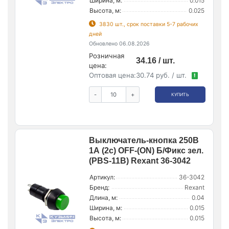
Ширина, м:
0.015
Высота, м:
0.025
3830 шт., срок поставки 5-7 рабочих
дней
Обновлено 06.08.2026
Розничная
34.16 / шт.
цена:
Оптовая цена:
30.74 руб. / шт.
!
-
+
КУПИТЬ
Выключатель-кнопка 250В
1А (2с) OFF-(ON) Б/Фикс зел.
(PBS-11В) Rexant 36-3042
Артикул:
36-3042
Бренд:
Rexant
Длина, м:
0.04
Ширина, м:
0.015
Высота, м:
0.015