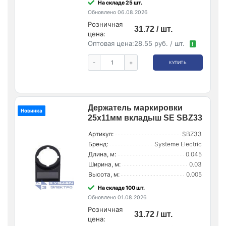
На складе 25 шт.
Обновлено 06.08.2026
Розничная
31.72 / шт.
цена:
Оптовая цена:
28.55 руб. / шт.
!
-
+
КУПИТЬ
Держатель маркировки
Новинка
25х11мм вкладыш SE SBZ33
Артикул:
SBZ33
Бренд:
Systeme Electric
Длина, м:
0.045
Ширина, м:
0.03
Высота, м:
0.005
На складе 100 шт.
Обновлено 01.08.2026
Розничная
31.72 / шт.
цена: