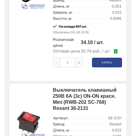
Бренд:
Rexant
Длина, м:
0.053
Ширина, м:
0.022
Высота, м:
0.0095
На складе 661 шт.
Обновлено 06.08.2026
Розничная
34.16 / шт.
цена:
Оптовая цена:
30.74 руб. / шт.
!
-
+
КУПИТЬ
Выключатель клавишный
250В 6А (3с) ON-ON красн.
Mini (RWB-202 SC-768)
Rexant 36-2131
Артикул:
36-2131
Бренд:
Rexant
Длина, м:
0.022