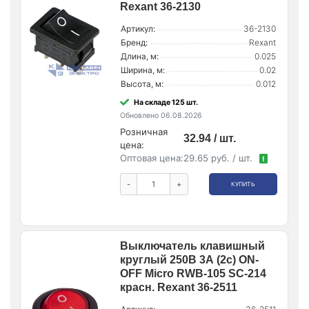
Rexant 36-2130
Артикул:
36-2130
Бренд:
Rexant
Длина, м:
0.025
Ширина, м:
0.02
Высота, м:
0.012
На складе 125 шт.
Обновлено 06.08.2026
Розничная
32.94 / шт.
цена:
Оптовая цена:
29.65 руб. / шт.
!
-
+
КУПИТЬ
Выключатель клавишный
круглый 250В 3А (2с) ON-
OFF Micro RWB-105 SC-214
красн. Rexant 36-2511