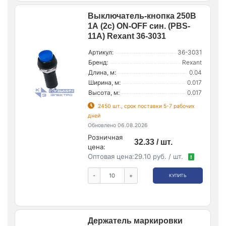
Выключатель-кнопка 250В
1А (2с) ON-OFF син. (PBS-
11А) Rexant 36-3031
Артикул:
36-3031
Бренд:
Rexant
Длина, м:
0.04
Ширина, м:
0.017
Высота, м:
0.017
2450 шт., срок поставки 5-7 рабочих
дней
Обновлено 06.08.2026
Розничная
32.33 / шт.
цена:
Оптовая цена:
29.10 руб. / шт.
!
-
+
КУПИТЬ
Держатель маркировки