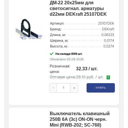
ДМ-22 20х25мм для
светосигнал. арматуры
d22мм DEKraft 25107DEK
Артикул:
25107DEK
Бренд:
DEKraft
Длина, м:
0.06225
Ширина, м:
0.0174
Высота, м:
0.0274
На складе 999 шт.
Обновлено 06.08.2026
Розничная
32.33 / шт.
цена:
Оптовая цена:
29.10 руб. / шт.
!
-
+
КУПИТЬ
Выключатель клавишный
250В 6А (3с) ON-ON черн.
Mini (RWB-202; SC-768)