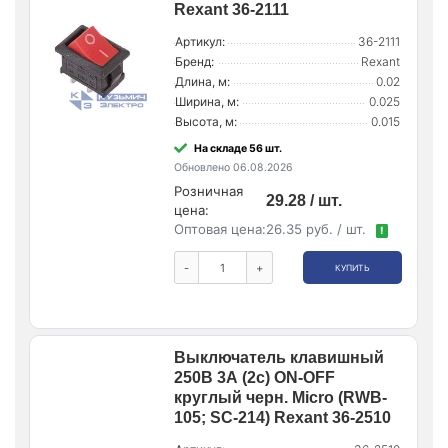
Rexant 36-2111
Артикул:
36-2111
Бренд:
Rexant
Длина, м:
0.02
Ширина, м:
0.025
Высота, м:
0.015
На складе 56 шт.
Обновлено 06.08.2026
Розничная
29.28 / шт.
цена:
Оптовая цена:
26.35 руб. / шт.
!
-
+
КУПИТЬ
Выключатель клавишный
250В 3А (2с) ON-OFF
круглый черн. Micro (RWB-
105; SC-214) Rexant 36-2510