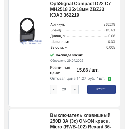
OptiSignal Compact D22 С7-
MH2518 25x18мм ZBZ33
КЭАЗ 362219
Артикул:
362219
Бренд:
КЭАЗ
Длина, м:
0.06
Ширина, м:
0.03
Высота, м:
0.005
На складе 602 шт.
Обновлено 29.07.2026
Розничная
15.86 / шт.
цена:
Оптовая цена:
14.27 руб. / шт.
!
-
+
КУПИТЬ
Выключатель клавишный
250В 3А (3с) ON-ON красн.
Micro (RWB-102) Rexant 36-