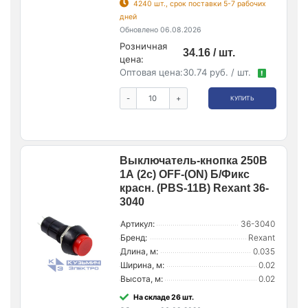
4240 шт., срок поставки 5-7 рабочих
дней
Обновлено 06.08.2026
Розничная
34.16 / шт.
цена:
Оптовая цена:
30.74 руб. / шт.
!
-
+
КУПИТЬ
Выключатель-кнопка 250В
1А (2с) OFF-(ON) Б/Фикс
красн. (PBS-11В) Rexant 36-
3040
Артикул:
36-3040
Бренд:
Rexant
Длина, м:
0.035
Ширина, м:
0.02
Высота, м:
0.02
На складе 26 шт.