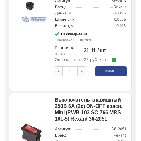
Артикул:
36-2510
Бренд:
Rexant
Длина, м:
0.0335
Ширина, м:
0.0255
Высота, м:
0.013
На складе 41 шт.
Обновлено 06.08.2026
Розничная
31.11 / шт.
цена:
Оптовая цена:
28 руб. / шт.
!
-
+
КУПИТЬ
Выключатель клавишный
250В 6А (2с) ON-OFF красн.
Mini (RWB-103 SC-766 MRS-
101-5) Rexant 36-2051
Артикул:
36-2051
Бренд:
Rexant