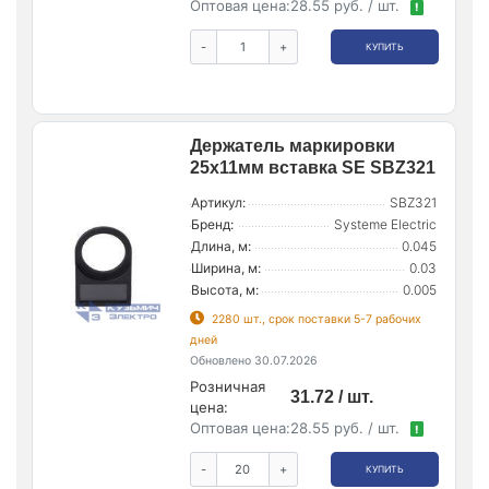
Оптовая цена:
28.55 руб. / шт.
!
-
+
КУПИТЬ
Держатель маркировки
25х11мм вставка SE SBZ321
Артикул:
SBZ321
Бренд:
Systeme Electric
Длина, м:
0.045
Ширина, м:
0.03
Высота, м:
0.005
2280 шт., срок поставки 5-7 рабочих
дней
Обновлено 30.07.2026
Розничная
31.72 / шт.
цена:
Оптовая цена:
28.55 руб. / шт.
!
-
+
КУПИТЬ