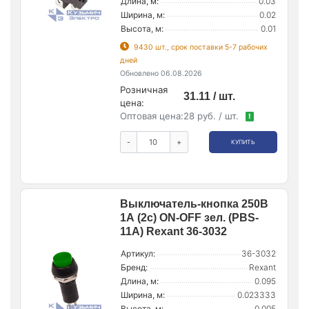
Длина, м:
0.03
Ширина, м:
0.02
Высота, м:
0.01
9430 шт., срок поставки 5-7 рабочих
дней
Обновлено 06.08.2026
Розничная
31.11 / шт.
цена:
Оптовая цена:
28 руб. / шт.
!
-
+
КУПИТЬ
Выключатель-кнопка 250В
1А (2с) ON-OFF зел. (PBS-
11А) Rexant 36-3032
Артикул:
36-3032
Бренд:
Rexant
Длина, м:
0.095
Ширина, м:
0.023333
Высота, м:
0.005