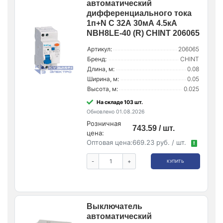
автоматический
дифференциального тока
1п+N C 32А 30мА 4.5кА
NBH8LE-40 (R) CHINT 206065
Артикул:
206065
Бренд:
CHINT
Длина, м:
0.08
Ширина, м:
0.05
Высота, м:
0.025
На складе 103 шт.
Обновлено 01.08.2026
Розничная
743.59 / шт.
цена:
Оптовая цена:
669.23 руб. / шт.
!
-
+
КУПИТЬ
Выключатель
автоматический