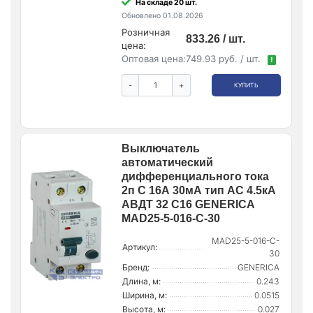
На складе 20 шт.
Обновлено 01.08.2026
Розничная
833.26 / шт.
цена:
Оптовая цена:
749.93 руб. / шт.
!
-
+
КУПИТЬ
Выключатель
автоматический
дифференциального тока
2п C 16А 30мА тип AC 4.5кА
АВДТ 32 C16 GENERICA
MAD25-5-016-C-30
MAD25-5-016-C-
Артикул:
30
Бренд:
GENERICA
Длина, м:
0.243
Ширина, м:
0.0515
Высота, м:
0.027