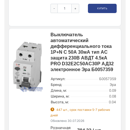
-
+
КУПИТЬ
Выключатель
автоматический
дифференциального тока
1P+N C 50А 30мА тип AC
защита 230В АВДТ 4.5кА
PRO D32E2C50AC30P АД32
электронное Эра Б0057359
Артикул:
Б0057359
Бренд:
Эра
Длина, м:
0.09
Ширина, м:
0.08
Высота, м:
0.04
447 шт., срок поставки 5-7 рабочих
дней
Обновлено 30.07.2026
Розничная