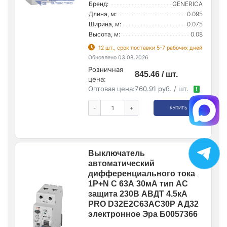
Бренд:
GENERICA
Длина, м:
0.095
Ширина, м:
0.075
Высота, м:
0.08
12 шт., срок поставки 5-7 рабочих дней
Обновлено 03.08.2026
Розничная
845.46 / шт.
цена:
Оптовая цена:
760.91 руб. / шт.
!
-
+
КУПИТЬ
Выключатель
автоматический
дифференциального тока
1P+N C 63А 30мА тип AC
защита 230В АВДТ 4.5кА
PRO D32E2C63AC30P АД32
электронное Эра Б0057366