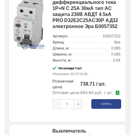
дифференциального тока
1P+N C 25А 30мА тип AC
защита 230В АВДТ 4.5кА
PRO D32E2C25AC30P АД32
электронное Эра Б0057352
Артикул:
Б0057352
Бренд:
Эра
Длина, м:
0.085
Ширина, м:
0.085
Высота, м:
0.04
На складе 1 шт.
Обновлено 30.07.2026
Розничная
738.71 / шт.
цена:
Оптовая цена:
664.84 руб. / шт.
!
-
+
КУПИТЬ
Выключатель