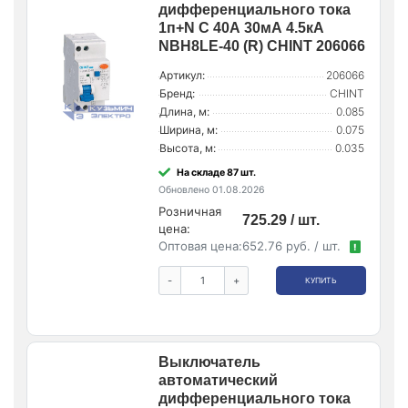
дифференциального тока
1п+N C 40А 30мА 4.5кА
NBH8LE-40 (R) CHINT 206066
Артикул:
206066
Бренд:
CHINT
Длина, м:
0.085
Ширина, м:
0.075
Высота, м:
0.035
На складе 87 шт.
Обновлено 01.08.2026
Розничная
725.29 / шт.
цена:
Оптовая цена:
652.76 руб. / шт.
!
-
+
КУПИТЬ
Выключатель
автоматический
дифференциального тока