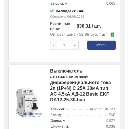
Высота, м:
0.065
На складе 2118 шт.
Обновлено 06.08.2026
Розничная
836.31 / шт.
цена:
Оптовая цена:
752.68 руб. / шт.
!
-
+
КУПИТЬ
Выключатель
автоматический
дифференциального тока
2п (1P+N) C 25А 30мА тип
AC 4.5кА АД-12 Basic EKF
DA12-25-30-bas
Артикул:
DA12-25-30-bas
Бренд:
EKF
Длина, м:
0.077
Ширина, м:
0.038