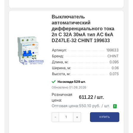
Выключатель
автоматический
дифференциального тока
2п C 32А 30мА тип AC 6кА
DZ47LE-32 CHINT 199633
Артикул:
199633
Бренд:
CHINT
Длина, м:
0.095
Ширина, м:
0.06
Высота, м:
0.075
На складе 529 шт.
Обновлено 01.08.2026
Розничная
611.22 / шт.
цена:
Оптовая цена:
550.10 руб. / шт.
!
-
+
КУПИТЬ