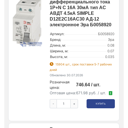
дифференциального тока
1P+N C 16А 30мА тип АС
АВДТ 4.5кА SIMPLE
D12E2C16AC30 АД-12
электронное Эра Б0058920
Артикул:
Б0058920
Бренд:
Эра
Длина, м:
0.08
Ширина, м:
0.07
Высота, м:
0.035
15904 шт., срок поставки 5-7 рабочих
дней
Обновлено 30.07.2026
Розничная
746.64 / шт.
цена:
Оптовая цена:
671.98 руб. / шт.
!
-
+
КУПИТЬ