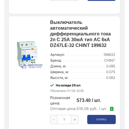
Выключатель
автоматический
дифференциального тока
2п C 25А 30мА тип AC 6кА
DZ47LE-32 CHINT 199632
Артикул:
199632
Бренд:
CHINT
Длина, м:
0.095
Ширина, м:
0.075
Высота, м:
0.062
На складе 29 шт.
Обновлено 01.08.2026
Розничная
573.40 / шт.
цена:
Оптовая цена:
516.06 руб. / шт.
!
-
+
КУПИТЬ