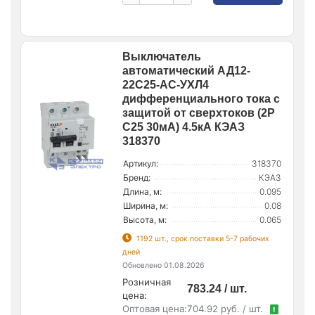
Выключатель
автоматический АД12-
22C25-АC-УХЛ4
дифференциального тока с
защитой от сверхтоков (2P
C25 30мА) 4.5кА КЭАЗ
318370
Артикул:
318370
Бренд:
КЭАЗ
Длина, м:
0.095
Ширина, м:
0.08
Высота, м:
0.065
1192 шт., срок поставки 5-7 рабочих
дней
Обновлено 01.08.2026
Розничная
783.24 / шт.
цена:
Оптовая цена:
704.92 руб. / шт.
!