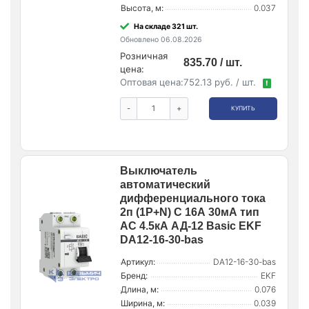
Высота, м:
0.037
На складе 321 шт.
Обновлено 06.08.2026
Розничная
835.70 / шт.
цена:
Оптовая цена:
752.13 руб. / шт.
!
-
+
КУПИТЬ
Выключатель
автоматический
дифференциального тока
2п (1P+N) C 16А 30мА тип
AC 4.5кА АД-12 Basic EKF
DA12-16-30-bas
Артикул:
DA12-16-30-bas
Бренд:
EKF
Длина, м:
0.076
Ширина, м:
0.039