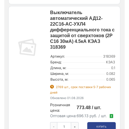
Выключатель
автоматический АД12-
22C16-AC-УХЛ4
дифференциального тока с
защитой от сверхтоков (2P
C16 30мА) 4.5кА КЭАЗ
318369
Артикул:
318369
Бренд:
КЭАЗ
Длина, м:
0.1
Ширина, м:
0.082
Высота, м:
0.065
2769 шт., срок поставки 5-7 рабочих
дней
Обновлено 01.08.2026
Розничная
773.48 / шт.
цена:
Оптовая цена:
696.13 руб. / шт.
!
-
+
КУПИТЬ