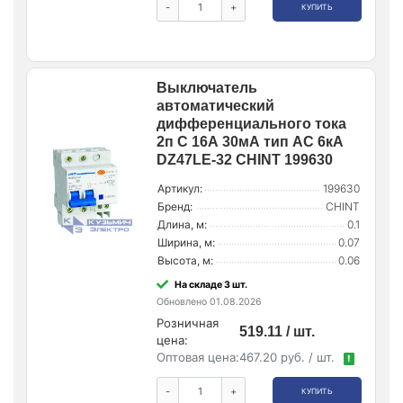
-
+
КУПИТЬ
Выключатель
автоматический
дифференциального тока
2п C 16А 30мА тип AC 6кА
DZ47LE-32 CHINT 199630
Артикул:
199630
Бренд:
CHINT
Длина, м:
0.1
Ширина, м:
0.07
Высота, м:
0.06
На складе 3 шт.
Обновлено 01.08.2026
Розничная
519.11 / шт.
цена:
Оптовая цена:
467.20 руб. / шт.
!
-
+
КУПИТЬ