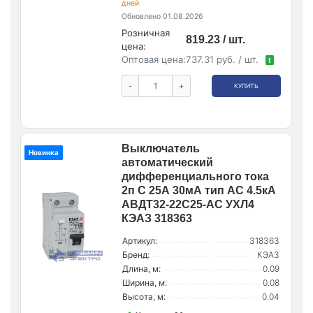
дней
Обновлено 01.08.2026
Розничная
819.23 / шт.
цена:
Оптовая цена:
737.31 руб. / шт.
!
-
+
КУПИТЬ
Выключатель
Новинка
автоматический
дифференциального тока
2п C 25А 30мА тип AC 4.5кА
АВДТ32-22C25-AC УХЛ4
КЭАЗ 318363
Артикул:
318363
Бренд:
КЭАЗ
Длина, м:
0.09
Ширина, м:
0.08
Высота, м:
0.04