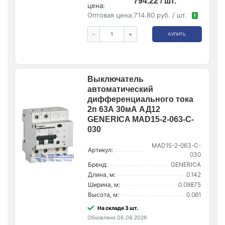
794.22 / шт.
цена:
Оптовая цена:
714.80 руб. / шт.
!
-
+
КУПИТЬ
Выключатель
автоматический
дифференциального тока
2п 63А 30мА АД12
GENERICA MAD15-2-063-C-
030
MAD15-2-063-C-
Артикул:
030
Бренд:
GENERICA
Длина, м:
0.142
Ширина, м:
0.09875
Высота, м:
0.061
На складе 3 шт.
Обновлено 06.08.2026