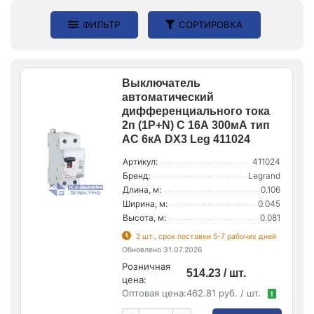
ФИЛЬТР
СОРТИРОВКА
Выключатель
автоматический
дифференциального тока
2п (1P+N) C 16А 300мА тип
AC 6кА DX3 Leg 411024
Артикул:
411024
Бренд:
Legrand
Длина, м:
0.106
Ширина, м:
0.045
Высота, м:
0.081
2 шт., срок поставки 5-7 рабочих дней
Обновлено 31.07.2026
Розничная
514.23 / шт.
цена:
Оптовая цена:
462.81 руб. / шт.
!