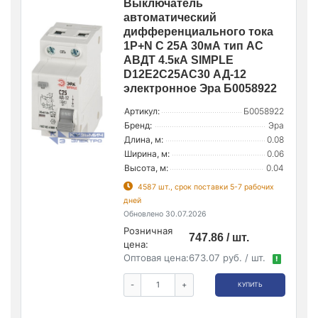
Выключатель
автоматический
дифференциального тока
1P+N C 25А 30мА тип АС
АВДТ 4.5кА SIMPLE
D12E2C25AC30 АД-12
электронное Эра Б0058922
Артикул:
Б0058922
Бренд:
Эра
Длина, м:
0.08
Ширина, м:
0.06
Высота, м:
0.04
4587 шт., срок поставки 5-7 рабочих
дней
Обновлено 30.07.2026
Розничная
747.86 / шт.
цена:
Оптовая цена:
673.07 руб. / шт.
!
-
+
КУПИТЬ