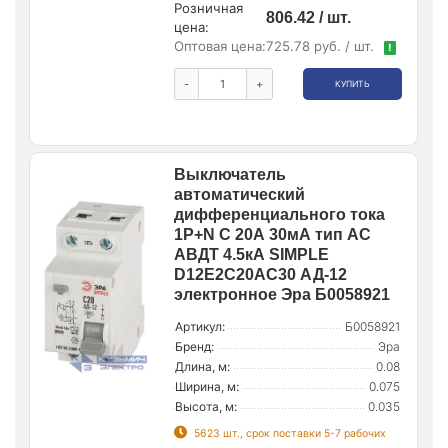
Розничная
806.42 / шт.
цена:
Оптовая цена:
725.78 руб. / шт.
!
-
+
КУПИТЬ
Выключатель
автоматический
дифференциального тока
1P+N C 20А 30мА тип АС
АВДТ 4.5кА SIMPLE
D12E2C20AC30 АД-12
электронное Эра Б0058921
Артикул:
Б0058921
Бренд:
Эра
Длина, м:
0.08
Ширина, м:
0.075
Высота, м:
0.035
5623 шт., срок поставки 5-7 рабочих