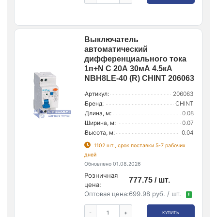
Выключатель
автоматический
дифференциального тока
1п+N C 20А 30мА 4.5кА
NBH8LE-40 (R) CHINT 206063
Артикул:
206063
Бренд:
CHINT
Длина, м:
0.08
Ширина, м:
0.07
Высота, м:
0.04
1102 шт., срок поставки 5-7 рабочих
дней
Обновлено 01.08.2026
Розничная
777.75 / шт.
цена:
Оптовая цена:
699.98 руб. / шт.
!
-
+
КУПИТЬ