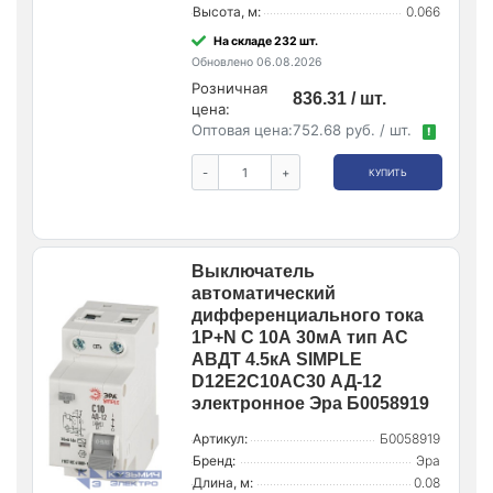
Высота, м:
0.066
На складе 232 шт.
Обновлено 06.08.2026
Розничная
836.31 / шт.
цена:
Оптовая цена:
752.68 руб. / шт.
!
-
+
КУПИТЬ
Выключатель
автоматический
дифференциального тока
1P+N C 10А 30мА тип АС
АВДТ 4.5кА SIMPLE
D12E2C10AC30 АД-12
электронное Эра Б0058919
Артикул:
Б0058919
Бренд:
Эра
Длина, м:
0.08