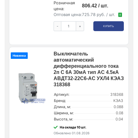
Розничная
806.42 / шт.
цена:
Оптовая цена:
725.78 руб. / шт.
!
-
+
КУПИТЬ
Выключатель
Новинка
автоматический
дифференциального тока
2п C 6А 30мА тип AC 4.5кА
АВДТ32-22C6-AC УХЛ4 КЭАЗ
318368
Артикул:
318368
Бренд:
КЭАЗ
Длина, м:
0.088
Ширина, м:
0.08
Высота, м:
0.04
На складе 10 шт.
Обновлено 01.08.2026