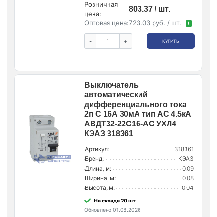
Розничная
803.37 / шт.
цена:
Оптовая цена:
723.03 руб. / шт.
!
-
+
КУПИТЬ
Выключатель
автоматический
дифференциального тока
2п C 16А 30мА тип AC 4.5кА
АВДТ32-22C16-AC УХЛ4
КЭАЗ 318361
Артикул:
318361
Бренд:
КЭАЗ
Длина, м:
0.09
Ширина, м:
0.08
Высота, м:
0.04
На складе 20 шт.
Обновлено 01.08.2026