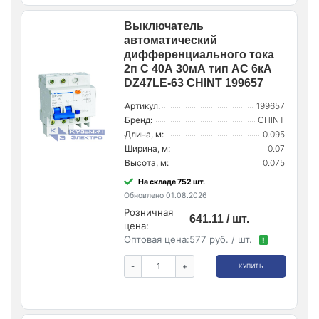
Выключатель
автоматический
дифференциального тока
2п C 40А 30мА тип AC 6кА
DZ47LE-63 CHINT 199657
Артикул:
199657
Бренд:
CHINT
Длина, м:
0.095
Ширина, м:
0.07
Высота, м:
0.075
На складе 752 шт.
Обновлено 01.08.2026
Розничная
641.11 / шт.
цена:
Оптовая цена:
577 руб. / шт.
!
-
+
КУПИТЬ