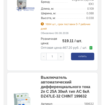
Бренд:
IEK)
Длина, м:
0.109
Ширина, м:
0.088
Высота, м:
0.038
1684 шт., срок поставки 5-7 рабочих
дней
Обновлено 08.08.2026
Розничная
519.11 / шт.
цена:
Оптовая цена:
467.20 руб. / шт.
!
-
+
КУПИТЬ
Выключатель
автоматический
дифференциального тока
2п C 25А 30мА тип AC 6кА
DZ47LE-32 CHINT 199632
Артикул:
199632