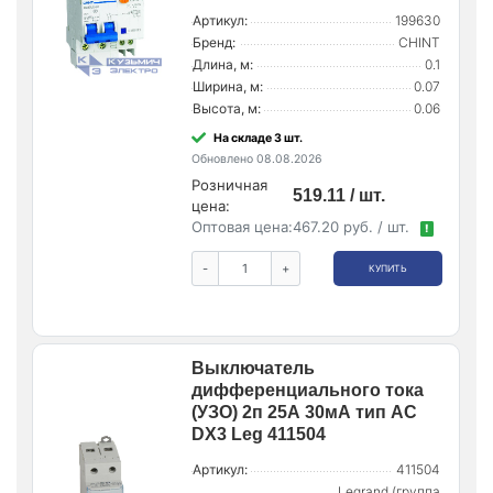
Артикул:
199630
Бренд:
CHINT
Длина, м:
0.1
Ширина, м:
0.07
Высота, м:
0.06
На складе 3 шт.
Обновлено 08.08.2026
Розничная
519.11 / шт.
цена:
Оптовая цена:
467.20 руб. / шт.
!
-
+
КУПИТЬ
Выключатель
дифференциального тока
(УЗО) 2п 25А 30мА тип AC
DX3 Leg 411504
Артикул:
411504
Legrand (группа