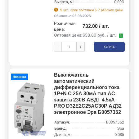
Высота, м:
0.093
9 шт., срок поставки 5-7 рабочих дней
Обновлено 08.08.2026
Розничная
732.00 / шт.
цена:
Оптовая цена:
658.80 руб. / шт.
!
-
+
КУПИТЬ
Выключатель
Новинка
автоматический
дифференциального тока
1P+N C 25А 30мА тип AC
защита 230В АВДТ 4.5кА
PRO D32E2C25AC30P АД32
электронное Эра Б0057352
Артикул:
Б0057352
Бренд:
Эра
Длина, м:
0.085