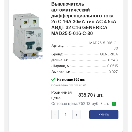
Выключатель
автоматический
дифференциального тока
2п C 16А 30мА тип AC 4.5кА
АВДТ 32 C16 GENERICA
MAD25-5-016-C-30
MAD25-5-016-C-
Артикул:
30
Бренд:
GENERICA
Длина, м:
0.243
Ширина, м:
0.0515
Высота, м:
0.027
На складе 892 шт.
Обновлено 08.08.2026
Розничная
835.70 / шт.
цена:
Оптовая цена:
752.13 руб. / шт.
!
-
+
КУПИТЬ