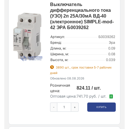
Выключатель
дифференциального тока
(УЗО) 2п 25А/30мА ВД-40
(электронное) SIMPLE-mod-
42 ЭРА Б0039262
Артикул:
Б0039262
Бренд:
Эра
Длина, м:
0.09
Ширина, м:
0.08
Высота, м:
0.039
3890 шт., срок поставки 5-7 рабочих
дней
Обновлено 08.08.2026
Розничная
824.11 / шт.
цена:
Оптовая цена:
741.70 руб. / шт.
!
-
+
КУПИТЬ