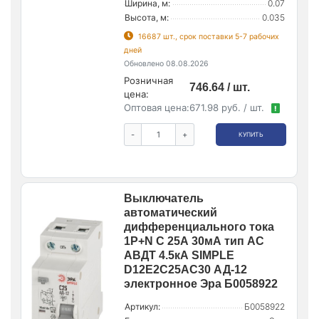
Ширина, м:
0.07
Высота, м:
0.035
16687 шт., срок поставки 5-7 рабочих
дней
Обновлено 08.08.2026
Розничная
746.64 / шт.
цена:
Оптовая цена:
671.98 руб. / шт.
!
-
+
КУПИТЬ
Выключатель
автоматический
дифференциального тока
1P+N C 25А 30мА тип АС
АВДТ 4.5кА SIMPLE
D12E2C25AC30 АД-12
электронное Эра Б0058922
Артикул:
Б0058922