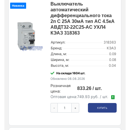
Выключатель
Новинка
автоматический
дифференциального тока
2п C 25А 30мА тип AC 4.5кА
АВДТ32-22C25-AC УХЛ4
КЭАЗ 318363
Артикул:
318363
Бренд:
КЭАЗ
Длина, м:
0.09
Ширина, м:
0.08
Высота, м:
0.04
На складе 1604 шт.
Обновлено 08.08.2026
Розничная
833.26 / шт.
цена:
Оптовая цена:
749.93 руб. / шт.
!
-
+
КУПИТЬ