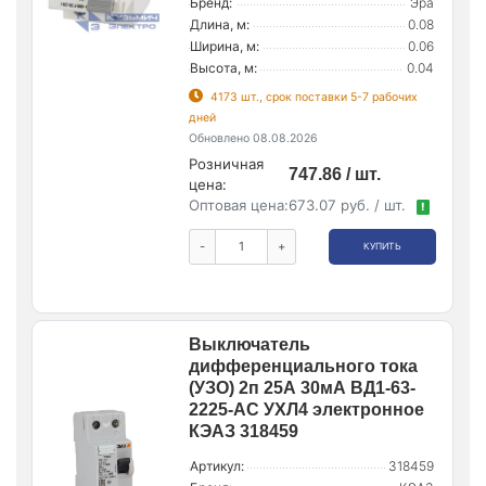
Бренд:
Эра
Длина, м:
0.08
Ширина, м:
0.06
Высота, м:
0.04
4173 шт., срок поставки 5-7 рабочих
дней
Обновлено 08.08.2026
Розничная
747.86 / шт.
цена:
Оптовая цена:
673.07 руб. / шт.
!
-
+
КУПИТЬ
Выключатель
дифференциального тока
(УЗО) 2п 25А 30мА ВД1-63-
2225-АС УХЛ4 электронное
КЭАЗ 318459
Артикул:
318459