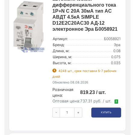
дифференциального тока
1P+N C 20А 30мА тип АС
АВДТ 4.5кА SIMPLE
D12E2C20AC30 АД-12
электронное Эра Б0058921
Артикул:
Б0058921
Бренд:
Эра
Длина, м:
0.08
Ширина, м:
0.075
Высота, м:
0.035
4248 шт., срок поставки 5-7 рабочих
дней
Обновлено 08.08.2026
Розничная
819.23 / шт.
цена:
Оптовая цена:
737.31 руб. / шт.
!
-
+
КУПИТЬ