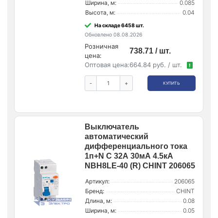
Ширина, м:
0.085
Высота, м:
0.04
На складе 6458 шт.
Обновлено 08.08.2026
Розничная
738.71 / шт.
цена:
Оптовая цена:
664.84 руб. / шт.
!
-
+
КУПИТЬ
Выключатель
автоматический
дифференциального тока
1п+N C 32А 30мА 4.5кА
NBH8LE-40 (R) CHINT 206065
Артикул:
206065
Бренд:
CHINT
Длина, м:
0.08
Ширина, м:
0.05