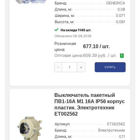
Бренд:
GENERICA
Длина, м:
0.08
Ширина, м:
0.071
Высота, м:
0.091
На складе 1145 шт.
Обновлено 08.08.2026
Розничная
677.10 / шт.
цена:
Оптовая цена:
609.39 руб. / шт.
!
-
+
КУПИТЬ
Выключатель пакетный
ПВ1-16А М1 16А IP56 корпус
пластик. Электротехник
ET002562
Артикул:
ET002562
Бренд:
Электротехник
Длина, м:
0.11