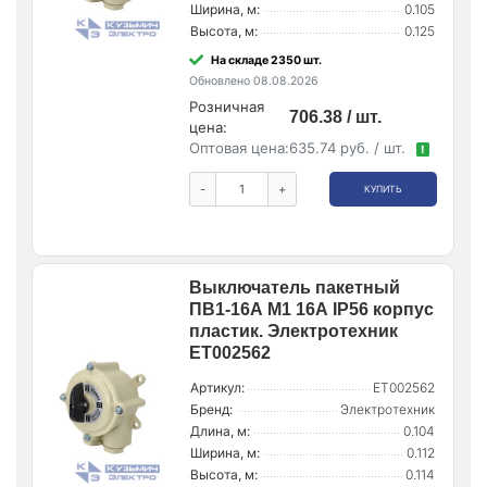
Ширина, м:
0.105
Высота, м:
0.125
На складе 2350 шт.
Обновлено 08.08.2026
Розничная
706.38 / шт.
цена:
Оптовая цена:
635.74 руб. / шт.
!
-
+
КУПИТЬ
Выключатель пакетный
ПВ1-16А М1 16А IP56 корпус
пластик. Электротехник
ET002562
Артикул:
ET002562
Бренд:
Электротехник
Длина, м:
0.104
Ширина, м:
0.112
Высота, м:
0.114