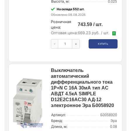
Высота, м:
0.025
На складе 552 шт.
Обновлено 08.08.2026
Розничная
743.59 / шт.
цена:
Оптовая цена:
669.23 руб. / шт.
!
-
+
КУПИТЬ
Выключатель
автоматический
дифференциального тока
1P+N C 16А 30мА тип АС
АВДТ 4.5кА SIMPLE
D12E2C16AC30 АД-12
электронное Эра Б0058920
Артикул:
Б0058920
Бренд:
Эра
Длина, м:
0.08