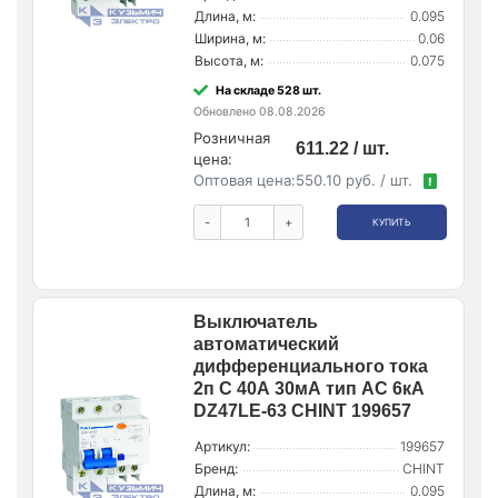
Длина, м:
0.095
Ширина, м:
0.06
Высота, м:
0.075
На складе 528 шт.
Обновлено 08.08.2026
Розничная
611.22 / шт.
цена:
Оптовая цена:
550.10 руб. / шт.
!
-
+
КУПИТЬ
Выключатель
автоматический
дифференциального тока
2п C 40А 30мА тип AC 6кА
DZ47LE-63 CHINT 199657
Артикул:
199657
Бренд:
CHINT
Длина, м:
0.095