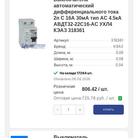
автоматический
дифференциального тока
2п C 16А 30мА тип AC 4.5кА
АВДТ32-22C16-AC УХЛ4
КЭАЗ 318361
Артикул:
318361
Бренд:
КЭАЗ
Длина, м:
0.09
Ширина, м:
0.08
Высота, м:
0.04
На складе 17264 шт.
Обновлено 08.08.2026
Розничная
806.42 / шт.
цена:
Оптовая цена:
725.78 руб. / шт.
!
-
+
КУПИТЬ
Выключатель