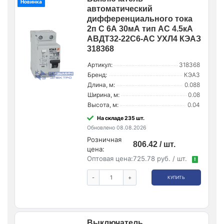
Новинка
автоматический
дифференциального тока
2п C 6А 30мА тип AC 4.5кА
АВДТ32-22C6-AC УХЛ4 КЭАЗ
318368
Артикул:
318368
Бренд:
КЭАЗ
Длина, м:
0.088
Ширина, м:
0.08
Высота, м:
0.04
На складе 235 шт.
Обновлено 08.08.2026
Розничная
806.42 / шт.
цена:
Оптовая цена:
725.78 руб. / шт.
!
-
+
КУПИТЬ
Выключатель