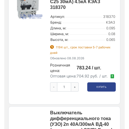
C25 30мА) 4.5кА КЭАЗ
318370
Артикул:
318370
Бренд:
КЭАЗ
Длина, м:
0.095
Ширина, м:
0.08
Высота, м:
0.065
1194 шт., срок поставки 5-7 рабочих
дней
Обновлено 08.08.2026
Розничная
783.24 / шт.
цена:
Оптовая цена:
704.92 руб. / шт.
!
-
+
КУПИТЬ
Выключатель
дифференциального тока
(УЗО) 2п 40А/300мА ВД-40