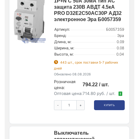
1P+N C 50А 30мА тип AC
защита 230В АВДТ 4.5кА
PRO D32E2C50AC30P АД32
электронное Эра Б0057359
Артикул:
Б0057359
Бренд:
Эра
Длина, м:
0.09
Ширина, м:
0.08
Высота, м:
0.04
443 шт., срок поставки 5-7 рабочих
дней
Обновлено 08.08.2026
Розничная
794.22 / шт.
цена:
Оптовая цена:
714.80 руб. / шт.
!
-
+
КУПИТЬ
Выключатель