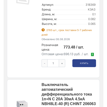
Артикул:
318369
Бренд:
КЭАЗ
Длина, м:
0.1
Ширина, м:
0.082
Высота, м:
0.065
2765 шт., срок поставки 5-7 рабочих
дней
Обновлено 08.08.2026
Розничная
773.48 / шт.
цена:
Оптовая цена:
696.13 руб. / шт.
!
-
+
КУПИТЬ
Выключатель
автоматический
дифференциального тока
1п+N C 20А 30мА 4.5кА
NBH8LE-40 (R) CHINT 206063