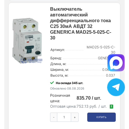
Выключатель
автоматический
дифференциального тока
C25 30мА АВДТ 32
GENERICA MAD25-5-025-C-
30
MAD25-5-025-C-
Артикул:
30
Бренд:
GENERICA
Длина, м:
0.168
Ширина, м:
0.06625
Высота, м:
0.037
На складе 345 шт.
Обновлено 08.08.2026
Розничная
835.70 / шт.
цена:
Оптовая цена:
752.13 руб. / шт.
!
-
+
КУПИТЬ