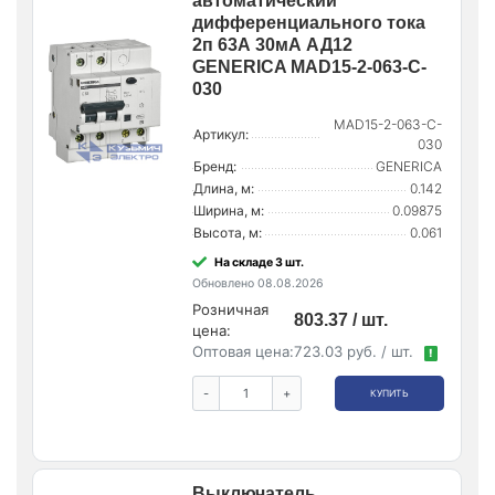
автоматический
дифференциального тока
2п 63А 30мА АД12
GENERICA MAD15-2-063-C-
030
MAD15-2-063-C-
Артикул:
030
Бренд:
GENERICA
Длина, м:
0.142
Ширина, м:
0.09875
Высота, м:
0.061
На складе 3 шт.
Обновлено 08.08.2026
Розничная
803.37 / шт.
цена:
Оптовая цена:
723.03 руб. / шт.
!
-
+
КУПИТЬ
Выключатель