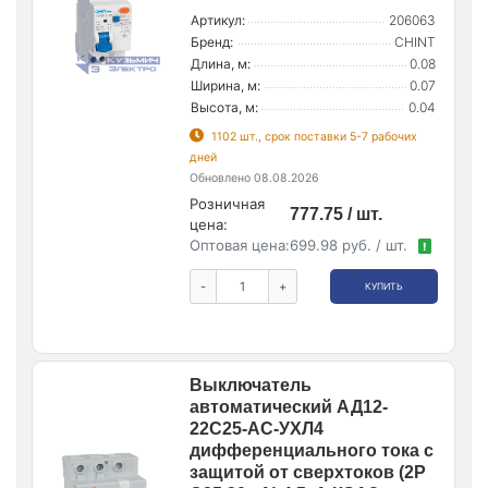
Артикул:
206063
Бренд:
CHINT
Длина, м:
0.08
Ширина, м:
0.07
Высота, м:
0.04
1102 шт., срок поставки 5-7 рабочих
дней
Обновлено 08.08.2026
Розничная
777.75 / шт.
цена:
Оптовая цена:
699.98 руб. / шт.
!
-
+
КУПИТЬ
Выключатель
автоматический АД12-
22C25-АC-УХЛ4
дифференциального тока с
защитой от сверхтоков (2P