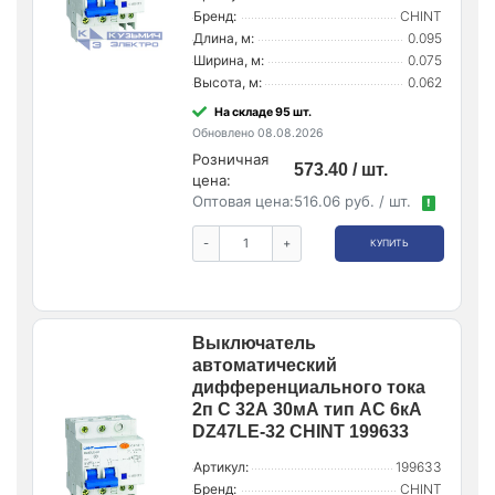
Бренд:
CHINT
Длина, м:
0.095
Ширина, м:
0.075
Высота, м:
0.062
На складе 95 шт.
Обновлено 08.08.2026
Розничная
573.40 / шт.
цена:
Оптовая цена:
516.06 руб. / шт.
!
-
+
КУПИТЬ
Выключатель
автоматический
дифференциального тока
2п C 32А 30мА тип AC 6кА
DZ47LE-32 CHINT 199633
Артикул:
199633
Бренд:
CHINT