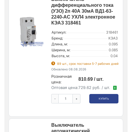
дифференциального тока
(УЗО) 2п 40А 30мА ВД1-63-
2240-АС УХЛ4 электронное
КЭАЗ 318461
Артикул:
318461
Бренд:
КЭАЗ
Длина, м:
0.095
Ширина, м:
0.085
Высота, м:
0.04
89 шт., срок поставки 5-7 рабочих дней
Обновлено 08.08.2026
Розничная
810.69 / шт.
цена:
Оптовая цена:
729.62 руб. / шт.
!
-
+
КУПИТЬ
Выключатель
автоматический