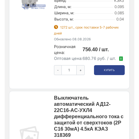
Бренд:
КЭАЗ
Длина, м:
0.095
Ширина, м:
0.085
Высота, м:
0.04
1272 шт., срок поставки 5-7 рабочих
дней
Обновлено 08.08.2026
Розничная
756.40 / шт.
цена:
Оптовая цена:
680.76 руб. / шт.
!
-
+
КУПИТЬ
Выключатель
автоматический АД12-
22C16-AC-УХЛ4
дифференциального тока с
защитой от сверхтоков (2P
C16 30мА) 4.5кА КЭАЗ
318369