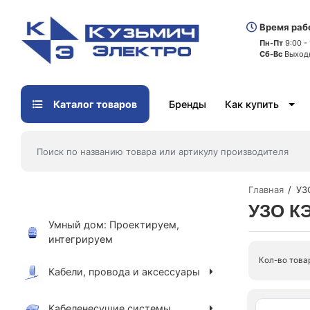
Время раб
Пн-Пт
9:00 -
Сб-Вс
Выход
Каталог товаров
Бренды
Как купить
Главная
УЗ
УЗО К
Умный дом: Проектируем,
интегрируем
Кол-во това
Кабели, провода и аксессуары
Кабеленесущие системы