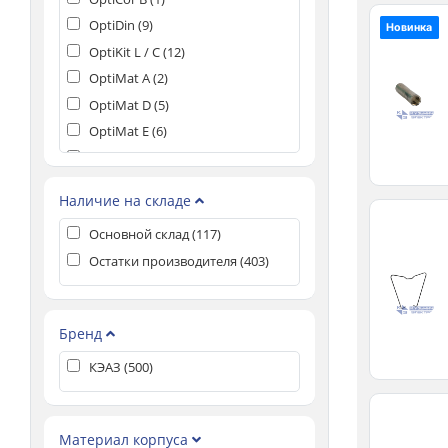
OptiDin (
9
)
Новинка
OptiKit L / C (
12
)
OptiMat A (
2
)
OptiMat D (
5
)
OptiMat E (
6
)
OptiMat E100 (
7
)
OptiMat E250 (
9
)
Наличие на складе
OptiMat T (
54
)
Основной склад (
117
)
OptiRel G (
9
)
Остатки производителя (
403
)
OptiSensor (
2
)
OptiStart (
2
)
OptiStart MP (
10
)
Бренд
OptiStart MP Аксессуары (
1
)
КЭАЗ (
500
)
OptiSwitch DI (
3
)
OptiSwitch DI Выключатели и
переключатели нагрузки (
15
)
Материал корпуса
А63, АЕ20, АП50Б и