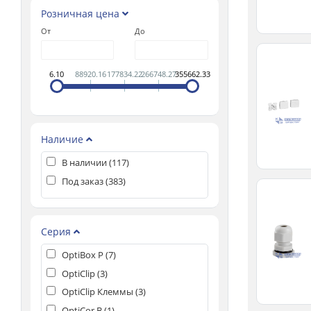
Розничная цена
От
До
6.10
88920.16
177834.22
266748.27
355662.33
Наличие
В наличии (
117
)
Под заказ (
383
)
Серия
OptiBox P (
7
)
OptiClip (
3
)
OptiClip Клеммы (
3
)
OptiCor B (
1
)