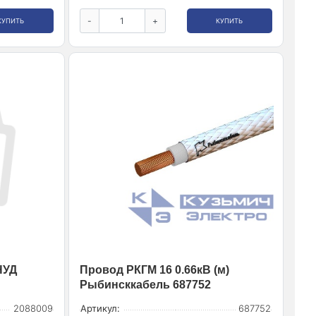
-
+
КУПИТЬ
КУПИТЬ
НУД
Провод РКГМ 16 0.66кВ (м)
Рыбинсккабель 687752
2088009
Артикул:
687752