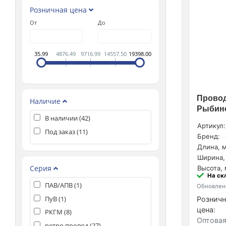
Розничная цена
От
До
35.99
4876.49
9716.99
14557.50
19398.00
Провод 
Наличие
Рыбинс
В наличии (
42
)
Артикул:
Под заказ (
11
)
Бренд:
Длина, м
Ширина,
Серия
Высота, 
На ск
ПАВ/АПВ (
1
)
Обновлено
ПуВ (
1
)
Розничн
цена:
РКГМ (
8
)
Оптовая
ретро провод (
27
)