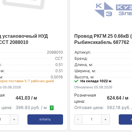
 установочный НУД
Провод РКГМ 25 0.66кВ (
 ССТ 2088010
Рыбинсккабель 687762
2088010
Артикул:
ССТ
Бренд:
:
0.51
Длина, м:
 м:
0.51
Ширина, м:
м:
0.0016
Высота, м:
 срок поставки 5-7 рабочих дней
На складе 1022 м
 05.08.2026
Обновлено 05.08.2026
ая
Розничная
441.03 / м
624.64 / м
цена:
 цена:
396.93 руб. / м
Оптовая цена:
562.18 руб.
!
+
-
+
КУПИТЬ