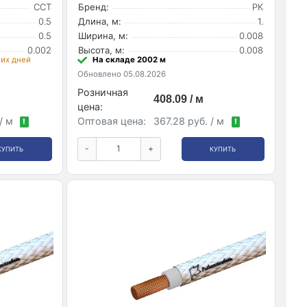
ССТ
Бренд:
РК
0.5
Длина, м:
1.
0.5
Ширина, м:
0.008
0.002
Высота, м:
0.008
чих дней
На складе 2002 м
Обновлено 05.08.2026
Розничная
408.09 / м
цена:
 / м
Оптовая цена:
367.28 руб. / м
!
!
-
+
КУПИТЬ
КУПИТЬ