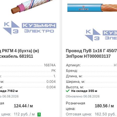
РКГМ 4 (бухта) (м)
Провод ПуВ 1х16 Г 450/7
ккабель 681911
ЭлПром НТ000003137
16874А
Артикул:
Н
РК
Бренд:
:
1.
Длина, м:
 м:
0.004
Ширина, м:
м:
0.004
Высота, м:
ладе 7162 м
На складе 355 м
 06.08.2026
Обновлено 06.08.2026
ая
Розничная
124.44 / м
180.56 / м
цена:
 цена:
112 руб. / м
Оптовая цена:
162.50 руб.
!