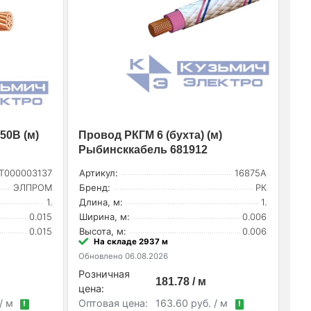
50В (м)
Провод РКГМ 6 (бухта) (м)
Рыбинсккабель 681912
Т000003137
Артикул:
16875А
ЭЛПРОМ
Бренд:
РК
1.
Длина, м:
1.
0.015
Ширина, м:
0.006
0.015
Высота, м:
0.006
На складе 2937 м
Обновлено 06.08.2026
Розничная
181.78 / м
цена:
 / м
Оптовая цена:
163.60 руб. / м
!
!