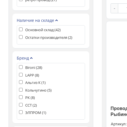
-
Наличие на складе
Основной склад (
42
)
Остатки производителя (
2
)
Бренд
Bironi (
28
)
LAPP (
8
)
Альгиз К (
1
)
Кольчугино (
5
)
РК (
8
)
ССТ (
2
)
Провод
ЭЛПРОМ (
1
)
Рыбинс
Артикул: