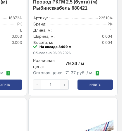
(м)
Провод РКГМ 2.5 (бухта) (м)
Рыбинсккабель 680421
16872А
Артикул:
22510А
РК
Бренд:
РК
1.
Длина, м:
1.
0.003
Ширина, м:
0.004
0.003
Высота, м:
0.004
На складе 8499 м
Обновлено 06.08.2026
Розничная
79.30 / м
цена:
/ м
Оптовая цена:
71.37 руб. / м
!
!
-
+
КУПИТЬ
КУПИТЬ