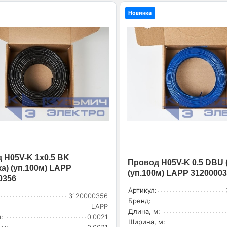
Новинка
 H05V-K 1х0.5 BK
Провод H05V-K 0.5 DBU 
а) (уп.100м) LAPP
(уп.100м) LAPP 3120000
0356
Артикул:
3120000356
Бренд:
LAPP
Длина, м:
:
0.0021
Ширина, м: