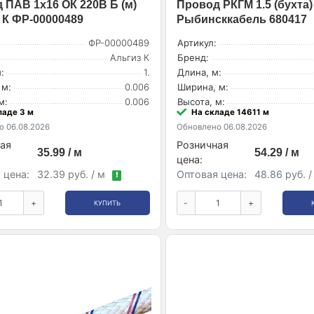
 ПАВ 1х16 ОК 220В Б (м)
Провод РКГМ 1.5 (бухта) 
 К ФР-00000489
Рыбинсккабель 680417
ФР-00000489
Артикул:
Альгиз К
Бренд:
:
1.
Длина, м:
 м:
0.006
Ширина, м:
м:
0.006
Высота, м:
ладе 3 м
На складе 14611 м
 06.08.2026
Обновлено 06.08.2026
ая
Розничная
35.99 / м
54.29 / м
цена:
 цена:
32.39 руб. / м
Оптовая цена:
48.86 руб. 
!
+
-
+
КУПИТЬ