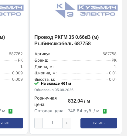
м)
Провод РКГМ 35 0.66кВ (м)
Рыбинсккабель 687758
687762
Артикул:
687758
РК
Бренд:
РК
1.
Длина, м:
1.
0.009
Ширина, м:
0.01
0.009
Высота, м:
0.01
На складе 461 м
Обновлено 05.08.2026
Розничная
832.04 / м
цена:
 / м
Оптовая цена:
748.84 руб. / м
!
!
-
+
КУПИТЬ
КУПИТЬ