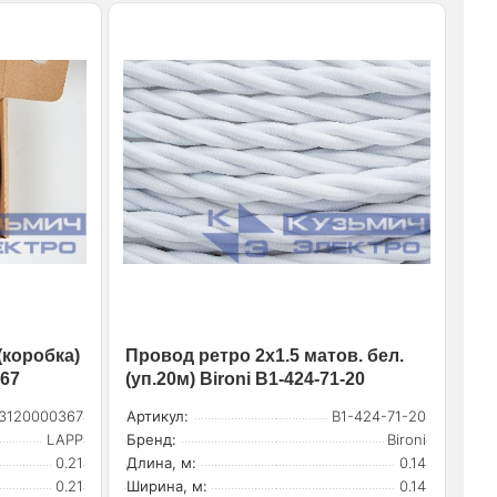
(коробка)
Провод ретро 2х1.5 матов. бел.
367
(уп.20м) Bironi B1-424-71-20
3120000367
Артикул:
B1-424-71-20
LAPP
Бренд:
Bironi
0.21
Длина, м:
0.14
0.21
Ширина, м:
0.14