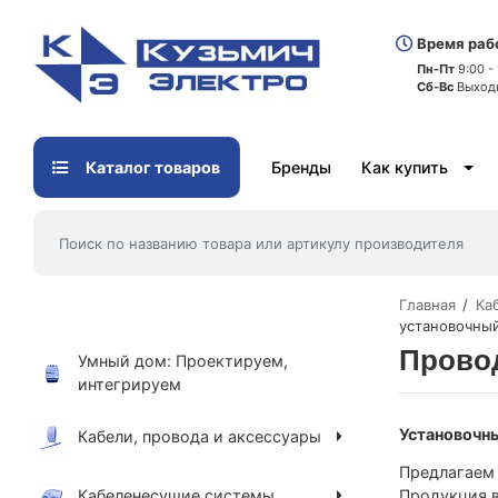
Время раб
Пн-Пт
9:00 -
Сб-Вс
Выход
Каталог товаров
Бренды
Как купить
Главная
Ка
установочны
Прово
Умный дом: Проектируем,
интегрируем
Установочн
Кабели, провода и аксессуары
Предлагаем 
Кабеленесущие системы
Продукция в