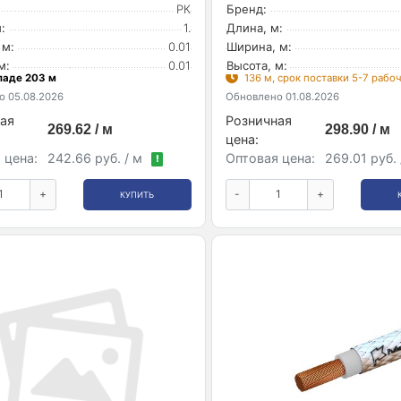
РК
Бренд:
:
1.
Длина, м:
 м:
0.01
Ширина, м:
м:
0.01
Высота, м:
ладе 203 м
136 м, срок поставки 5-7 рабо
 05.08.2026
Обновлено 01.08.2026
ая
Розничная
269.62 / м
298.90 / м
цена:
 цена:
242.66 руб. / м
Оптовая цена:
269.01 руб.
!
+
-
+
КУПИТЬ