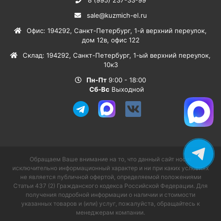
8 (995) 237-33-99
sale@kuzmich-el.ru
Офис
:
194292
,
Санкт-Петербург
,
1-й верхний переулок,
дом 12в, офис 122
Склад
:
194292
,
Санкт-Петербург
,
1-ый верхний переулок,
10к3
Пн-Пт
9:00 - 18:00
Сб-Вс
Выходной
Обращаем Ваше внимание на то, что данный сайт носит
исключительно информационный характер и ни при каких условиях
не является публичной офертой, определяемой положениями
Статьи 437 (2) Гражданского кодекса Российской Федерации. Для
получения подробной информации о наличии и стоимости
указанных товаров и (или) услуг, пожалуйста, обращайтесь к
менеджерам компании.