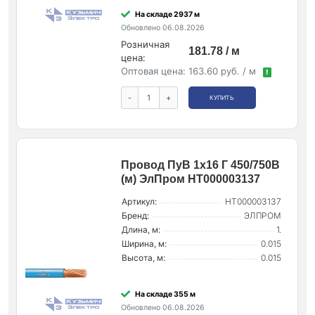
На складе 2937 м
Обновлено 06.08.2026
Розничная
181.78 / м
цена:
Оптовая цена:
163.60 руб. / м
!
-
+
КУПИТЬ
Провод ПуВ 1х16 Г 450/750В
(м) ЭлПром НТ000003137
Артикул:
НТ000003137
Бренд:
ЭЛПРОМ
Длина, м:
1.
Ширина, м:
0.015
Высота, м:
0.015
На складе 355 м
Обновлено 06.08.2026