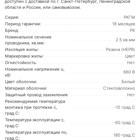
доступен с доставкой по г. Санкт-Петербург, Ленинградской
области и России, или самовывозом.
Серия:
РКГМ
Период гарантии:
18 месяцев
Бренд:
РК
Номинальное сечение
2.5 кв.мм
проводника, кв.мм:
Изоляция жилы:
Резина (HEPR)
Маркировка жилы:
Цвет
Огнестойкость:
Нет
Номинальное напряжение u,
660 В
кВ:
Цвет оболочки:
Белый
Материал оболочки:
Стекловолокно
Защитный провод заземления:
Нет
Рекомендуемая температура
монтажа при протяжке с,
-15 град.C
град.C:
Температура эксплуатации с,
-60 град.C
град.C:
Температура эксплуатации по,
180 град.C
град.C: