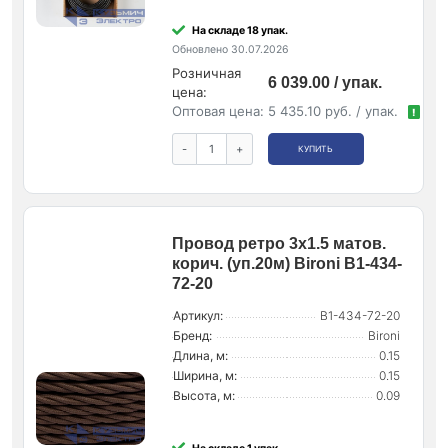
На складе 18 упак.
Обновлено 30.07.2026
Розничная
6 039.00 / упак.
цена:
Оптовая цена:
5 435.10 руб. / упак.
!
-
+
КУПИТЬ
Провод ретро 3х1.5 матов.
корич. (уп.20м) Bironi B1-434-
72-20
Артикул:
B1-434-72-20
Бренд:
Bironi
Длина, м:
0.15
Ширина, м:
0.15
Высота, м:
0.09