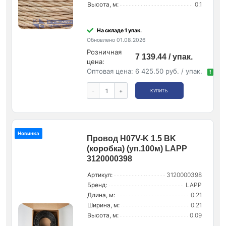
Высота, м:
0.1
На складе 1 упак.
Обновлено 01.08.2026
Розничная
7 139.44 / упак.
цена:
Оптовая цена:
6 425.50 руб. / упак.
!
-
+
КУПИТЬ
Новинка
Провод H07V-K 1.5 BK
(коробка) (уп.100м) LAPP
3120000398
Артикул:
3120000398
Бренд:
LAPP
Длина, м:
0.21
Ширина, м:
0.21
Высота, м:
0.09