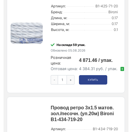
Артикул:
B1-425-71-20
Бренд:
Bironi
Длина, м:
0.17
Ширина, м:
0.17
Высота, м:
0.1
На складе 59 упак.
Обновлено 05.08.2026
Розничная
4 871.46 / упак.
цена:
Оптовая цена:
4 384.31 руб. / упак.
!
-
+
КУПИТЬ
Провод ретро 3х1.5 матов.
зол./песочн. (уп.20м) Bironi
B1-434-719-20
Артикул:
B1-434-719-20