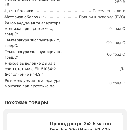
250 В
кВ:
Цвет оболочки:
Песочное золото
Материал оболочки:
Поливинилхлорид (PVC)
Рекомендуемая температура
монтажа при протяжке с,
0 град.C
град.C:
Температура эксплуатации с,
-20 град.C
град.C:
Температура эксплуатации по,
60 град.C
град.C:
Низкое выделение дыма в
соответствии с EN 61034-2
Да
(исполнение нг-LS):
Рекомендуемая температура
0 град.C
монтажа при протяжке по:
Похожие товары
Провод ретро 3х2.5 матов.
бел. (уп.20м) Bironi B1-435-