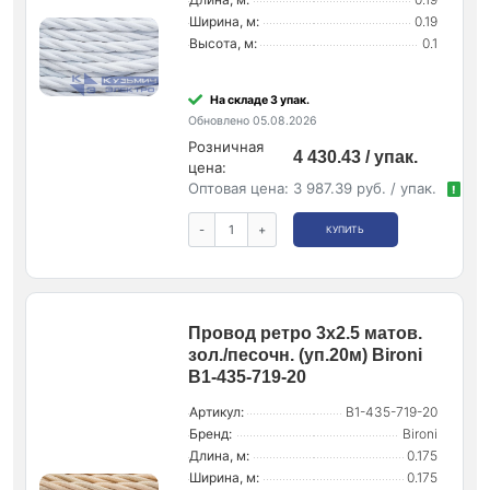
Ширина, м:
0.19
Высота, м:
0.1
На складе 3 упак.
Обновлено 05.08.2026
Розничная
4 430.43 / упак.
цена:
Оптовая цена:
3 987.39 руб. / упак.
!
-
+
КУПИТЬ
Провод ретро 3х2.5 матов.
зол./песочн. (уп.20м) Bironi
B1-435-719-20
Артикул:
B1-435-719-20
Бренд:
Bironi
Длина, м:
0.175
Ширина, м:
0.175