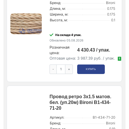
Бренд:
Bironi
Длина, м:
0.175
Ширина, м:
0.175
Высота, м:
0.1
На складе 4 упак.
Обновлено 05.08.2026
Розничная
4 430.43 / упак.
цена:
Оптовая цена:
3 987.39 руб. / упак.
!
-
+
КУПИТЬ
Провод ретро 3х1.5 матов.
бел. (уп.20м) Bironi B1-434-
71-20
Артикул:
B1-434-71-20
Бренд:
Bironi
Длина, м:
0.19