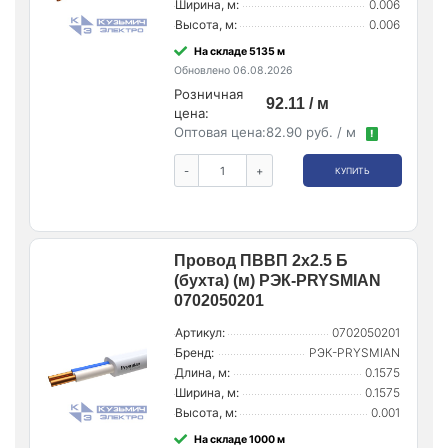
Ширина, м:
0.006
Высота, м:
0.006
На складе 5135 м
Обновлено 06.08.2026
Розничная
92.11 / м
цена:
Оптовая цена:
82.90 руб. / м
!
-
+
КУПИТЬ
Провод ПВВП 2х2.5 Б
(бухта) (м) РЭК-PRYSMIAN
0702050201
Артикул:
0702050201
Бренд:
РЭК-PRYSMIAN
Длина, м:
0.1575
Ширина, м:
0.1575
Высота, м:
0.001
На складе 1000 м