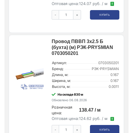
Оптовая цена:
124.07 руб. / м
!
-
+
КУПИТЬ
Провод ПВВП 3х2.5 Б
(бухта) (м) РЭК-PRYSMIAN
0703050201
Артикул:
0703050201
Бренд:
РЭК-PRYSMIAN
Длина, м:
0.167
Ширина, м:
0.167
Высота, м:
0.0011
На складе 830 м
Обновлено 06.08.2026
Розничная
138.47 / м
цена:
Оптовая цена:
124.62 руб. / м
!
-
+
КУПИТЬ