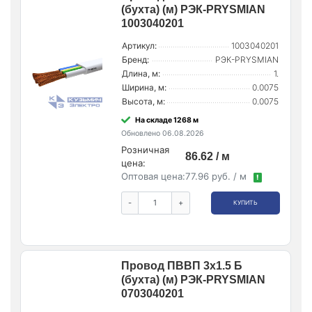
(бухта) (м) РЭК-PRYSMIAN
1003040201
Артикул:
1003040201
Бренд:
РЭК-PRYSMIAN
Длина, м:
1.
Ширина, м:
0.0075
Высота, м:
0.0075
На складе 1268 м
Обновлено 06.08.2026
Розничная
86.62 / м
цена:
Оптовая цена:
77.96 руб. / м
!
-
+
КУПИТЬ
Провод ПВВП 3х1.5 Б
(бухта) (м) РЭК-PRYSMIAN
0703040201