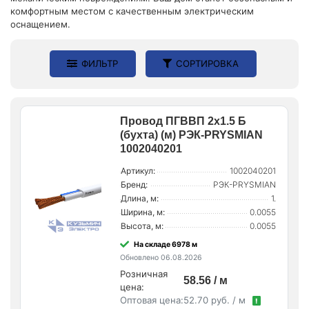
комфортным местом с качественным электрическим
оснащением.
ФИЛЬТР
СОРТИРОВКА
Провод ПГВВП 2х1.5 Б
(бухта) (м) РЭК-PRYSMIAN
1002040201
Артикул:
1002040201
Бренд:
РЭК-PRYSMIAN
Длина, м:
1.
Ширина, м:
0.0055
Высота, м:
0.0055
На складе 6978 м
Обновлено 06.08.2026
Розничная
58.56 / м
цена:
Оптовая цена:
52.70 руб. / м
!