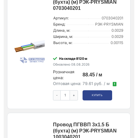
(бухта) (м) РЭК-PRYSMIAN
0703040201
Артикул:
0703040201
Бренд:
РЭК-PRYSMIAN
Длина, м:
0.0029
Ширина, м:
0.0029
Высота, м:
0.00115
На складе 8120 м
Обновлено 08.08.2026
Розничная
88.45 / м
цена:
Оптовая цена:
79.61 руб. / м
!
-
+
КУПИТЬ
Провод ПГВВП 3х1.5 Б
(бухта) (м) РЭК-PRYSMIAN
1003040201