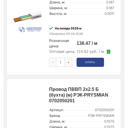
Длина, м:
0.167
Ширина, м:
0.167
Высота, м:
0.0011
На складе 3526 м
Обновлено 08.08.2026
Розничная
138.47 / м
цена:
Оптовая цена:
124.62 руб. / м
!
-
+
КУПИТЬ
Провод ПВВП 2х2.5 Б
(бухта) (м) РЭК-PRYSMIAN
0702050201
Артикул:
0702050201
Бренд:
РЭК-PRYSMIAN
Длина, м:
0.1575
Ширина, м:
0.1575