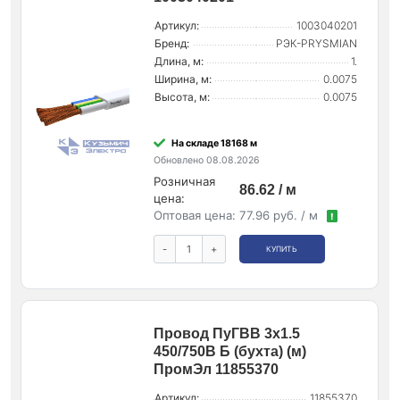
Артикул:
1003040201
Бренд:
РЭК-PRYSMIAN
Длина, м:
1.
Ширина, м:
0.0075
Высота, м:
0.0075
На складе 18168 м
Обновлено 08.08.2026
Розничная
86.62 / м
цена:
Оптовая цена:
77.96 руб. / м
!
-
+
КУПИТЬ
Провод ПуГВВ 3х1.5
450/750В Б (бухта) (м)
ПромЭл 11855370
Артикул:
11855370