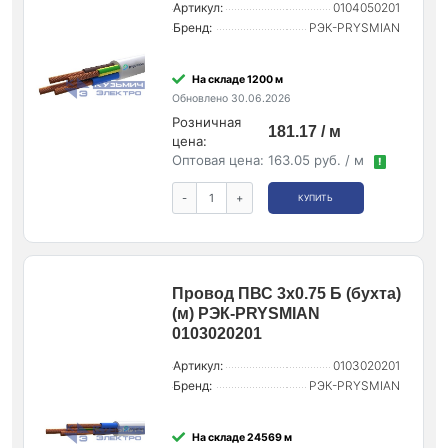
Артикул:
0104050201
Бренд:
РЭК-PRYSMIAN
На складе 1200 м
Обновлено 30.06.2026
Розничная
181.17 / м
цена:
Оптовая цена:
163.05 руб. / м
!
-
+
КУПИТЬ
Провод ПВС 3х0.75 Б (бухта)
(м) РЭК-PRYSMIAN
0103020201
Артикул:
0103020201
Бренд:
РЭК-PRYSMIAN
На складе 24569 м