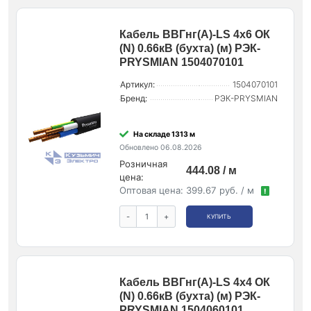
Кабель ВВГнг(А)-LS 4х6 ОК
(N) 0.66кВ (бухта) (м) РЭК-
PRYSMIAN 1504070101
Артикул:
1504070101
Бренд:
РЭК-PRYSMIAN
На складе 1313 м
Обновлено 06.08.2026
Розничная
444.08 / м
цена:
Оптовая цена:
399.67 руб. / м
!
-
+
КУПИТЬ
Кабель ВВГнг(А)-LS 4х4 ОК
(N) 0.66кВ (бухта) (м) РЭК-
PRYSMIAN 1504060101