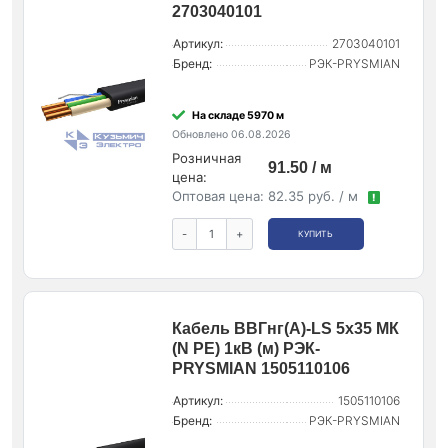
2703040101
Артикул:
2703040101
Бренд:
РЭК-PRYSMIAN
На складе 5970 м
Обновлено 06.08.2026
Розничная
91.50 / м
цена:
Оптовая цена:
82.35 руб. / м
!
-
+
КУПИТЬ
Кабель ВВГнг(А)-LS 5х35 МК
(N PE) 1кВ (м) РЭК-
PRYSMIAN 1505110106
Артикул:
1505110106
Бренд:
РЭК-PRYSMIAN