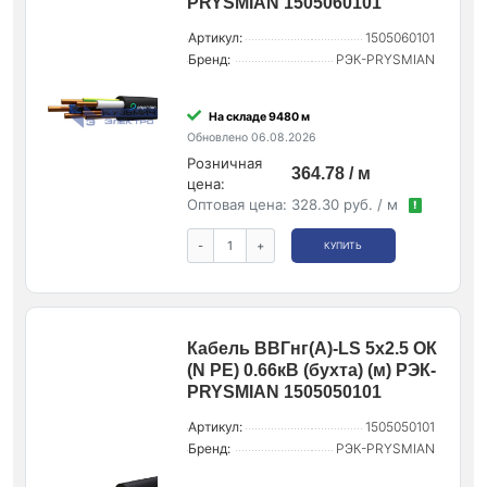
PRYSMIAN 1505060101
Артикул:
1505060101
Бренд:
РЭК-PRYSMIAN
На складе 9480 м
Обновлено 06.08.2026
Розничная
364.78 / м
цена:
Оптовая цена:
328.30 руб. / м
!
-
+
КУПИТЬ
Кабель ВВГнг(А)-LS 5х2.5 ОК
(N PE) 0.66кВ (бухта) (м) РЭК-
PRYSMIAN 1505050101
Артикул:
1505050101
Бренд:
РЭК-PRYSMIAN