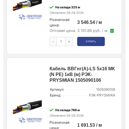
На складе 325 м
Обновлено 06.08.2026
Розничная
3 546.54 / м
цена:
Оптовая цена:
3 191.89 руб. / м
!
-
+
КУПИТЬ
Кабель ВВГнг(А)-LS 5х16 МК
(N PE) 1кВ (м) РЭК-
PRYSMIAN 1505090106
Артикул:
1505090106
Бренд:
РЭК-PRYSMIAN
На складе 766 м
Обновлено 06.08.2026
Розничная
1 691.53 / м
цена: