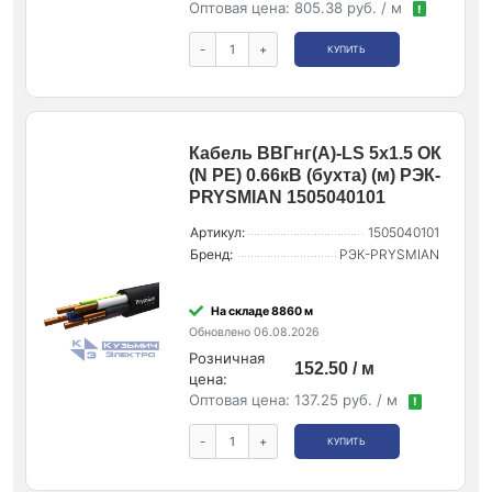
Оптовая цена:
805.38 руб. / м
!
-
+
КУПИТЬ
Кабель ВВГнг(А)-LS 5х1.5 ОК
(N PE) 0.66кВ (бухта) (м) РЭК-
PRYSMIAN 1505040101
Артикул:
1505040101
Бренд:
РЭК-PRYSMIAN
На складе 8860 м
Обновлено 06.08.2026
Розничная
152.50 / м
цена:
Оптовая цена:
137.25 руб. / м
!
-
+
КУПИТЬ