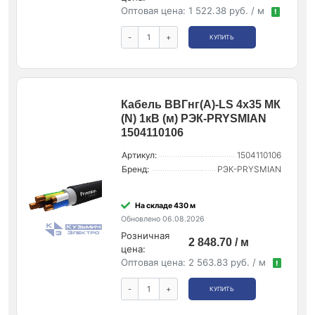
Оптовая цена:
1 522.38 руб. / м
!
-
+
КУПИТЬ
Кабель ВВГнг(А)-LS 4х35 МК
(N) 1кВ (м) РЭК-PRYSMIAN
1504110106
Артикул:
1504110106
Бренд:
РЭК-PRYSMIAN
На складе 430 м
Обновлено 06.08.2026
Розничная
2 848.70 / м
цена:
Оптовая цена:
2 563.83 руб. / м
!
-
+
КУПИТЬ