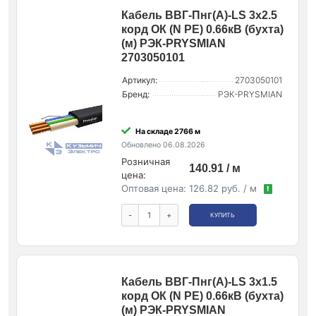
Кабель ВВГ-Пнг(А)-LS 3х2.5
корд ОК (N PE) 0.66кВ (бухта)
(м) РЭК-PRYSMIAN
2703050101
Артикул:
2703050101
Бренд:
РЭК-PRYSMIAN
На складе 2766 м
Обновлено 06.08.2026
Розничная
140.91 / м
цена:
Оптовая цена:
126.82 руб. / м
!
-
+
КУПИТЬ
Кабель ВВГ-Пнг(А)-LS 3х1.5
корд ОК (N PE) 0.66кВ (бухта)
(м) РЭК-PRYSMIAN