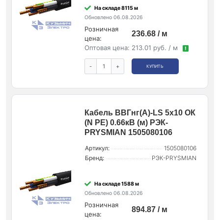
На складе 8115 м
Обновлено 06.08.2026
Розничная
236.68 / м
цена:
Оптовая цена:
213.01 руб. / м
!
-
+
КУПИТЬ
Кабель ВВГнг(А)-LS 5х10 ОК
(N PE) 0.66кВ (м) РЭК-
PRYSMIAN 1505080106
Артикул:
1505080106
Бренд:
РЭК-PRYSMIAN
На складе 1588 м
Обновлено 06.08.2026
Розничная
894.87 / м
цена: