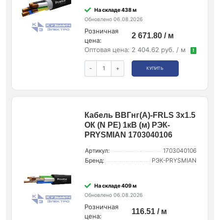
На складе 438 м
Обновлено 06.08.2026
Розничная
2 671.80 / м
цена:
Оптовая цена:
2 404.62 руб. / м
!
-
+
КУПИТЬ
Кабель ВВГнг(А)-FRLS 3х1.5
ОК (N PE) 1кВ (м) РЭК-
PRYSMIAN 1703040106
Артикул:
1703040106
Бренд:
РЭК-PRYSMIAN
На складе 409 м
Обновлено 06.08.2026
Розничная
116.51 / м
цена: