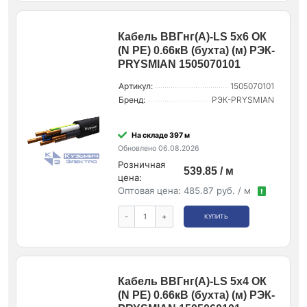
Кабель ВВГнг(А)-LS 5х6 ОК
(N PE) 0.66кВ (бухта) (м) РЭК-
PRYSMIAN 1505070101
Артикул:
1505070101
Бренд:
РЭК-PRYSMIAN
На складе 397 м
Обновлено 06.08.2026
Розничная
539.85 / м
цена:
Оптовая цена:
485.87 руб. / м
!
-
+
КУПИТЬ
Кабель ВВГнг(А)-LS 5х4 ОК
(N PE) 0.66кВ (бухта) (м) РЭК-