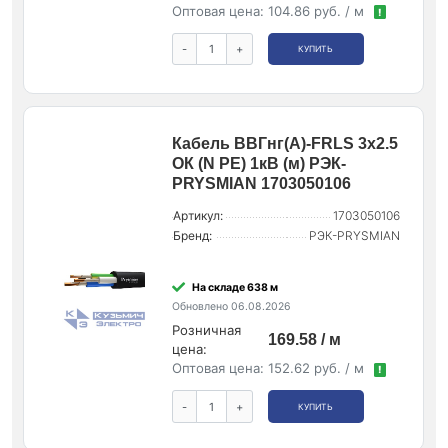
Оптовая цена:
104.86 руб. / м
!
-
+
КУПИТЬ
Кабель ВВГнг(А)-FRLS 3х2.5
ОК (N PE) 1кВ (м) РЭК-
PRYSMIAN 1703050106
Артикул:
1703050106
Бренд:
РЭК-PRYSMIAN
На складе 638 м
Обновлено 06.08.2026
Розничная
169.58 / м
цена:
Оптовая цена:
152.62 руб. / м
!
-
+
КУПИТЬ