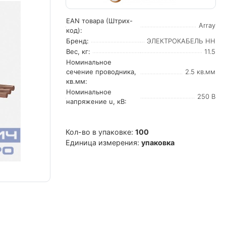
EAN товара (Штрих-
Array
код):
Бренд:
ЭЛЕКТРОКАБЕЛЬ НН
Вес, кг:
11.5
Номинальное
сечение проводника,
2.5 кв.мм
кв.мм:
Номинальное
250 В
напряжение u, кВ:
Кол-во в упаковке:
100
Единица измерения:
упаковка