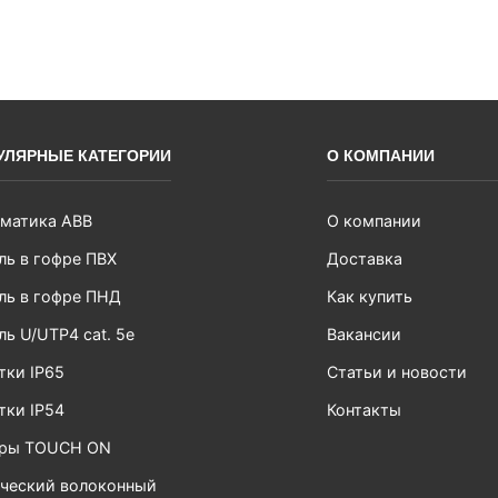
УЛЯРНЫЕ КАТЕГОРИИ
О КОМПАНИИ
матика ABB
О компании
ль в гофре ПВХ
Доставка
ль в гофре ПНД
Как купить
ль U/UTP4 cat. 5e
Вакансии
тки IP65
Статьи и новости
тки IP54
Контакты
ары TOUCH ON
ческий волоконный