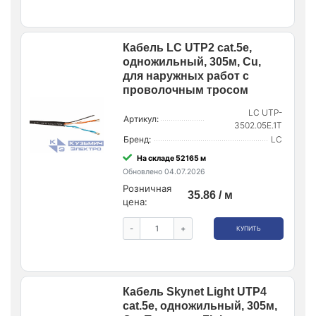
Кабель LC UTP2 cat.5е,
одножильный, 305м, Cu,
для наружных работ с
проволочным тросом
LC UTP-
Артикул:
3502.05E.1T
Бренд:
LC
На складе 52165 м
Обновлено 04.07.2026
Розничная
35.86 / м
цена:
-
+
КУПИТЬ
Кабель Skynet Light UTP4
cat.5е, одножильный, 305м,