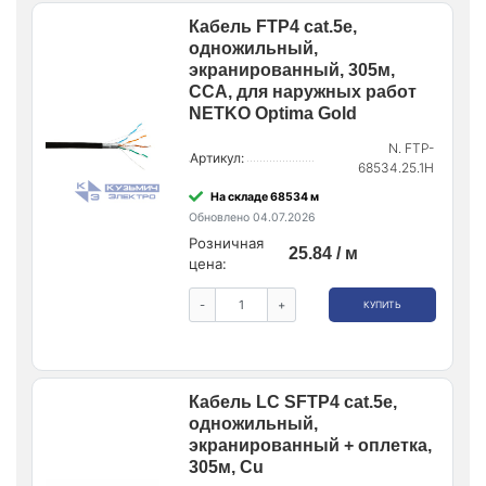
Кабель FTP4 cat.5е,
одножильный,
экранированный, 305м,
CCA, для наружных работ
NETKO Optima Gold
N. FTP-
Артикул:
68534.25.1H
На складе 68534 м
Обновлено 04.07.2026
Розничная
25.84 / м
цена:
-
+
КУПИТЬ
Кабель LC SFTP4 cat.5е,
одножильный,
экранированный + оплетка,
305м, Cu