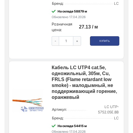
Бренд:
LC
На складе 58879 м
Обновлено 17.04.2026
Розничная
27.13 / м
цена:
-
+
КУПИТЬ
Кабель LC UTP4 cat.5е,
одножильный, 305м, Cu,
FRLS (Flame retardant low
smoke) - малодымный, не
поддерживающий горение,
оранжевый
LC UTP-
Артикул:
5752.05E.8B
Бренд:
LC
На складе 54415 м
Обновлено 17.04.2026