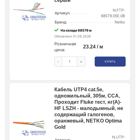
серый
N.FTP-
Артикул:
68579.05E.0B
Бренд:
Netko
На складе 68579 м
Обновлено 01.08.2026
Розничная
23.24 / м
цена:
-
+
КУПИТЬ
Кабель UTP4 cat.5e,
одножильный, 305м, CCA,
Проходит Fluke тест, нг(А)-
HF LSZH - малодымный, не
содержащий галогенов,
оранжевый, NETKO Optima
Gold
N.UTP-
Артикул: