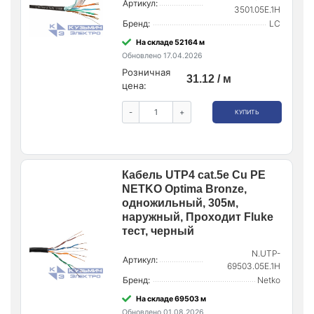
Артикул:
3501.05E.1H
Бренд:
LC
На складе 52164 м
Обновлено 17.04.2026
Розничная
31.12 / м
цена:
-
+
КУПИТЬ
Кабель UTP4 cat.5е Cu PE
NETKO Optima Bronze,
одножильный, 305м,
наружный, Проходит Fluke
тест, черный
N.UTP-
Артикул:
69503.05E.1H
Бренд:
Netko
На складе 69503 м
Обновлено 01.08.2026