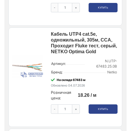
-
+
КУПИТЬ
Кабель UTP4 cat.5e,
одножильный, 305м, CCA,
Проходит Fluke тест, серый,
NETKO Optima Gold
N.UTP-
Артикул:
67483.25.0B
Бренд:
Netko
На складе 67483 м
Обновлено 04.07.2026
Розничная
18.26 / м
цена:
-
+
КУПИТЬ