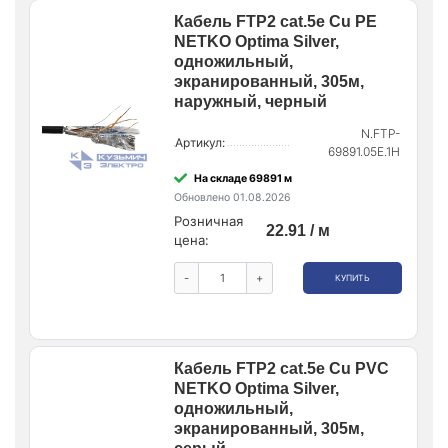
Кабель FTP2 cat.5е Cu PE
NETKO Optima Silver,
одножильный,
экранированный, 305м,
наружный, черный
N.FTP-
Артикул:
69891.05E.1H
На складе 69891 м
Обновлено 01.08.2026
Розничная
22.91 / м
цена:
-
+
КУПИТЬ
Кабель FTP2 cat.5е Cu PVC
NETKO Optima Silver,
одножильный,
экранированный, 305м,