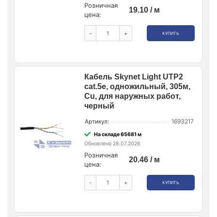
Розничная
19.10 / м
цена:
-
+
КУПИТЬ
Кабель Skynet Light UTP2
cat.5е, одножильный, 305м,
Cu, для наружных работ,
черный
Артикул:
1693217
На складе 65681 м
Обновлено 28.07.2026
Розничная
20.46 / м
цена:
-
+
КУПИТЬ