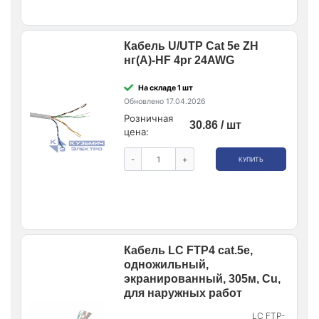
Кабель U/UTP Cat 5e ZH
нг(А)-HF 4pr 24AWG
На складе 1 шт
Обновлено 17.04.2026
Розничная
30.86 / шт
цена:
-
+
КУПИТЬ
Кабель LC FTP4 cat.5e,
одножильный,
экранированный, 305м, Cu,
для наружных работ
LC FTP-