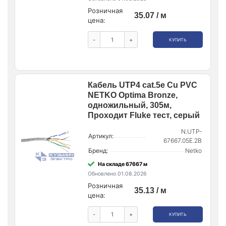
Розничная
35.07 / м
цена:
-
+
КУПИТЬ
Кабель UTP4 cat.5е Cu PVC
NETKO Optima Bronze,
одножильный, 305м,
Проходит Fluke тест, серый
N.UTP-
Артикул:
67667.05E.2B
Бренд:
Netko
На складе 67667 м
Обновлено 01.08.2026
Розничная
35.13 / м
цена:
-
+
КУПИТЬ