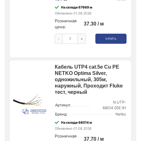
На складе 67669 м
Обновлено 01.08.2026
Розничная
37.30 / м
цена:
-
+
КУПИТЬ
Кабель UTP4 cat.5е Cu PE
NETKO Optima Silver,
одножильный, 305м,
наружный, Проходит Fluke
тест, черный
N.UTP-
Артикул:
68014.05E.1H
Бренд:
Netko
На складе 68014 м
Обновлено 01.08.2026
Розничная
37.70 / м