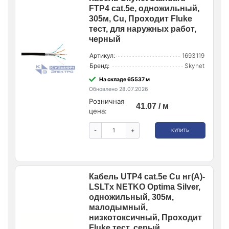
FTP4 cat.5е, одножильный,
305м, Cu, Проходит Fluke
тест, для наружных работ,
черный
Артикул:
1693119
Бренд:
Skynet
На складе 65537 м
Обновлено 28.07.2026
Розничная
41.07 / м
цена:
-
+
КУПИТЬ
Кабель UTP4 cat.5е Cu нг(А)-
LSLTx NETKO Optima Silver,
одножильный, 305м,
малодымный,
низкотоксичный, Проходит
Fluke тест, серый