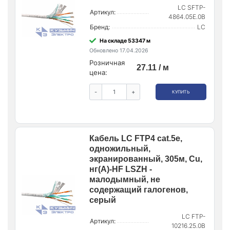
LC SFTP-
Артикул:
4864.05E.0B
Бренд:
LC
На складе 53347 м
Обновлено 17.04.2026
Розничная
27.11 / м
цена:
-
+
КУПИТЬ
Кабель LC FTP4 cat.5е,
одножильный,
экранированный, 305м, Cu,
нг(А)-HF LSZH -
малодымный, не
содержащий галогенов,
серый
LC FTP-
Артикул:
10216.25.0B