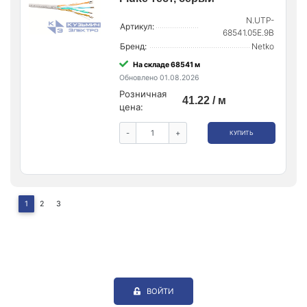
N.UTP-
Артикул:
68541.05E.9B
Бренд:
Netko
На складе 68541 м
Обновлено 01.08.2026
Розничная
41.22 / м
цена:
-
+
КУПИТЬ
1
2
3
ВОЙТИ