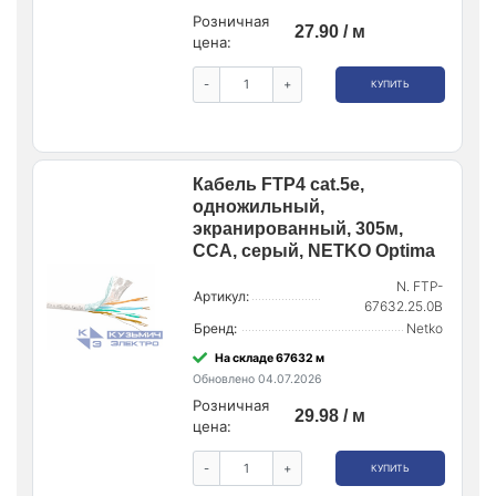
Розничная
27.90 / м
цена:
-
+
КУПИТЬ
Кабель FTP4 cat.5е,
одножильный,
экранированный, 305м,
CCA, серый, NETKO Optima
N. FTP-
Артикул:
67632.25.0B
Бренд:
Netko
На складе 67632 м
Обновлено 04.07.2026
Розничная
29.98 / м
цена:
-
+
КУПИТЬ