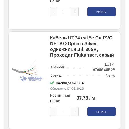
цена:
-
+
КУПИТЬ
Кабель UTP4 cat.5е Cu PVC
NETKO Optima Silver,
одножильный, 305м,
Проходит Fluke тест, серый
N.UTP-
Артикул:
67656.05E.2B
Бренд:
Netko
На складе 67656 м
Обновлено 01.08.2026
Розничная
37.78 / м
цена:
-
+
КУПИТЬ