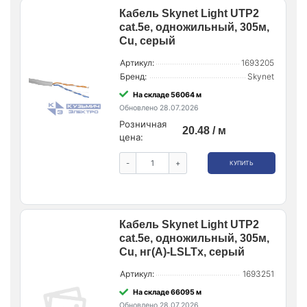
Кабель Skynet Light UTP2
cat.5е, одножильный, 305м,
Cu, серый
Артикул:
1693205
Бренд:
Skynet
На складе 56064 м
Обновлено 28.07.2026
Розничная
20.48 / м
цена:
-
+
КУПИТЬ
Кабель Skynet Light UTP2
cat.5е, одножильный, 305м,
Cu, нг(А)-LSLTx, серый
Артикул:
1693251
На складе 66095 м
Обновлено 28.07.2026