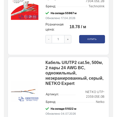
7304.05E.2B
Бренд:
Technolink
На складе 55967 м
Обновлено 17.04.2026
Розничная
18.78 / м
цена:
-
+
КУПИТЬ
Кабель U/UTP2 cat.5е, 500м,
2 пары 24 AWG BC,
одножильный,
неэкранированный, серый,
NETKO Expert
NETKO UTP-
Артикул:
2359.05E.0B
Бренд:
Netko
На складе 51022 м
Обновлено 04.07.2026