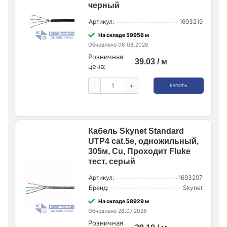
черный
Артикул:
1693219
На складе 59956 м
Обновлено 06.08.2026
Розничная
39.03 / м
цена:
-
+
КУПИТЬ
Кабель Skynet Standard
UTP4 cat.5е, одножильный,
305м, Cu, Проходит Fluke
тест, серый
Артикул:
1693207
Бренд:
Skynet
На складе 58929 м
Обновлено 28.07.2026
Розничная