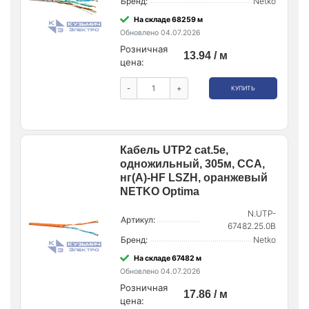
Бренд:
Netko
На складе 68259 м
Обновлено 04.07.2026
Розничная
13.94 / м
цена:
-
+
КУПИТЬ
Кабель UTP2 cat.5e,
одножильный, 305м, CCA,
нг(А)-HF LSZH, оранжевый
NETKO Optima
N.UTP-
Артикул:
67482.25.0B
Бренд:
Netko
На складе 67482 м
Обновлено 04.07.2026
Розничная
17.86 / м
цена: