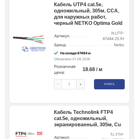
Кабель UTP4 cat.5e,
одножильный, 305м, CCA,
для наружных работ,
черный NETKO Optima Gold
N.UTP-
Артикул:
67484.25.1H
Бренд:
Netko
На складе 67484 м
Обновлено 01.08.2026
Розничная
18.68 / м
цена:
-
+
КУПИТЬ
Кабель Technolink FTP4
cat.5е, одножильный,
экранированный, 305м, Cu
TL FTP-
Артикул: