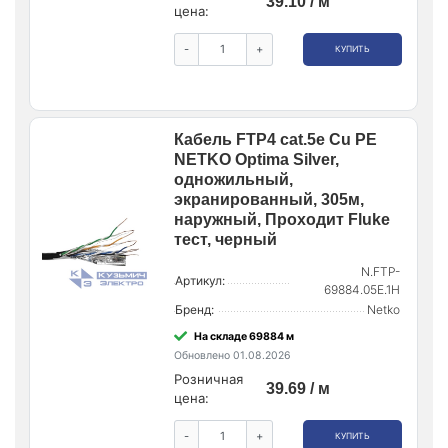
39.10 / м
цена:
-
+
КУПИТЬ
Кабель FTP4 cat.5е Cu PE
NETKO Optima Silver,
одножильный,
экранированный, 305м,
наружный, Проходит Fluke
тест, черный
N.FTP-
Артикул:
69884.05E.1H
Бренд:
Netko
На складе 69884 м
Обновлено 01.08.2026
Розничная
39.69 / м
цена:
-
+
КУПИТЬ