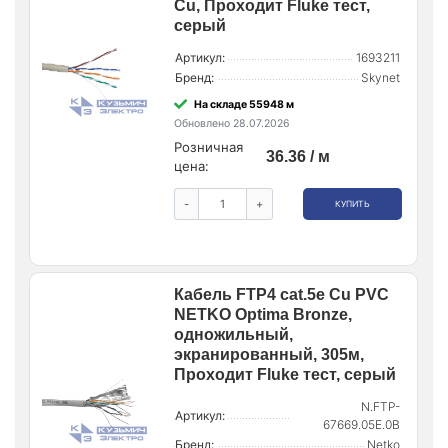
Cu, Проходит Fluke тест,
серый
Артикул:
1693211
Бренд:
Skynet
На складе 55948 м
Обновлено 28.07.2026
Розничная
36.36 / м
цена:
-
+
КУПИТЬ
Кабель FTP4 cat.5е Cu PVC
NETKO Optima Bronze,
одножильный,
экранированный, 305м,
Проходит Fluke тест, серый
N.FTP-
Артикул:
67669.05E.0B
Бренд:
Netko