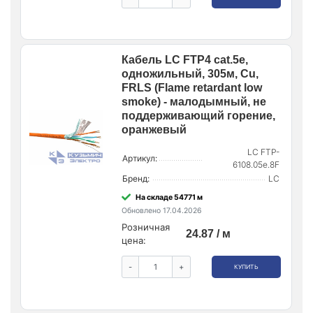
Кабель LC FTP4 cat.5е,
одножильный, 305м, Cu,
FRLS (Flame retardant low
smoke) - малодымный, не
поддерживающий горение,
оранжевый
LC FTP-
Артикул:
6108.05e.8F
Бренд:
LC
На складе 54771 м
Обновлено 17.04.2026
Розничная
24.87 / м
цена:
-
+
КУПИТЬ