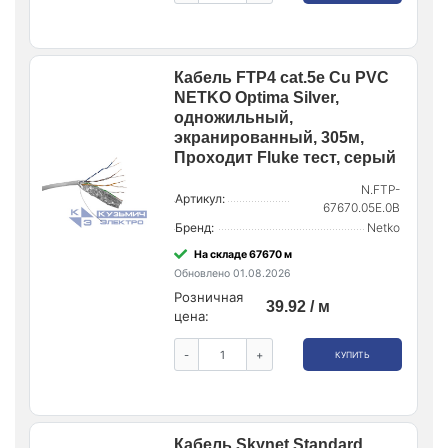
Кабель FTP4 cat.5е Cu PVC
NETKO Optima Silver,
одножильный,
экранированный, 305м,
Проходит Fluke тест, серый
N.FTP-
Артикул:
67670.05E.0B
Бренд:
Netko
На складе 67670 м
Обновлено 01.08.2026
Розничная
39.92 / м
цена:
-
+
КУПИТЬ
Кабель Skynet Standard